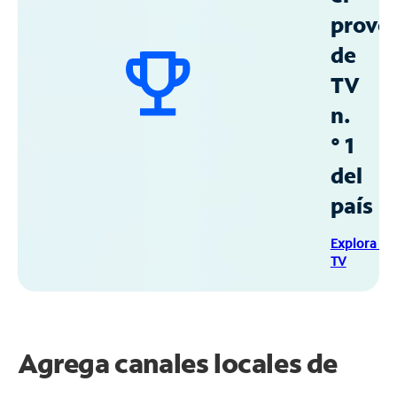
prove
de
TV
n.
° 1
del
país
Explora Sp
TV
Agrega canales locales de