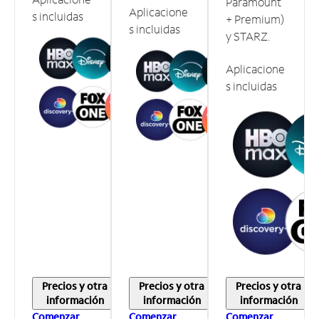
Paramount
Aplicacione
s incluidas
+ Premium)
s incluidas
y STARZ.
Aplicacione
s incluidas
Precios y otra
Precios y otra
Precios y otra
información
información
información
Comenzar
Comenzar
Comenzar