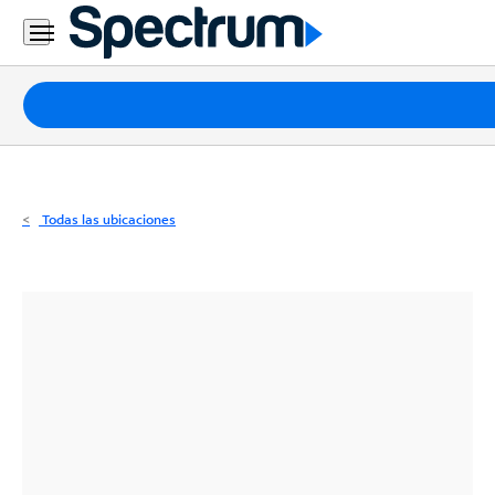
Residencial
Business
Paquetes
Internet
TV
Todas las ubicaciones
Móvil
Teléfono
Residencial
Business
Contáctanos
Inglés