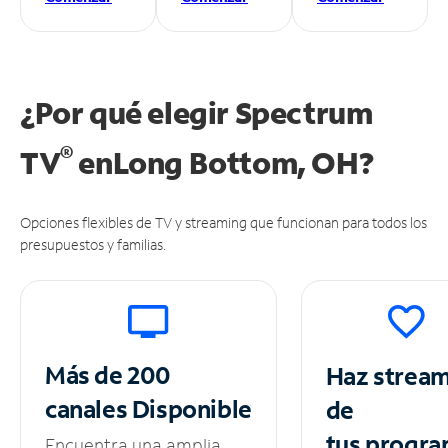
¿Por qué elegir Spectrum
®
TV
en
Long Bottom, OH?
Opciones flexibles de TV y streaming que funcionan para todos los
presupuestos y familias.
Más de 200
Haz strea
canales
Disponible
de
tus
progra
Encuentra una amplia