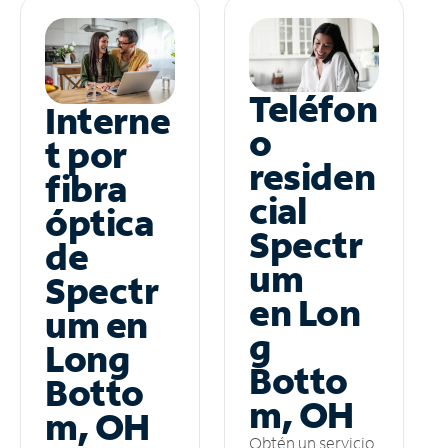
Teléfon
Interne
o
t por
residen
fibra
cial
óptica
Spectr
de
um
Spectr
en Lon
um en
g
Long
Botto
Botto
m, OH
m, OH
Obtén un servicio