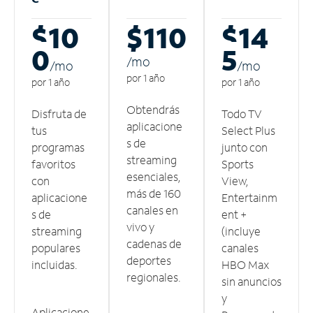
$10
$110
$14
0
5
/m
o
/m
o
/m
o
por 1 año
por 1 año
por 1 año
Obtendrás
Disfruta de
Todo TV
aplicacione
tus
Select Plus
s de
programas
junto con
streaming
favoritos
Sports
esenciales,
con
View,
más de 160
aplicacione
Entertainm
canales en
s de
ent +
vivo y
streaming
(incluye
cadenas de
populares
canales
deportes
incluidas.
HBO Max
regionales.
sin anuncios
y
Aplicacione