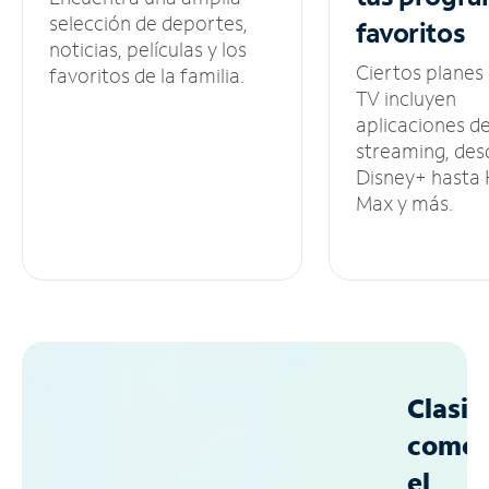
selección de deportes,
favoritos
noticias, películas y los
Ciertos planes
favoritos de la familia.
TV incluyen
aplicaciones d
streaming, des
Disney+ hasta
Max y más.
Clasif
como
el