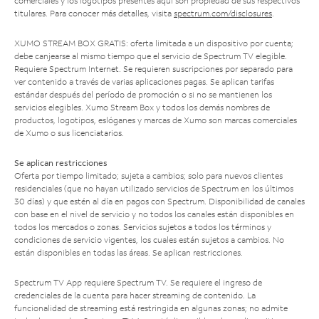
comerciales y los logotipos presentes aquí son propiedad de sus respectivos
titulares. Para conocer más detalles, visita
spectrum.com/disclosures
.
XUMO STREAM BOX GRATIS: oferta limitada a un dispositivo por cuenta;
debe canjearse al mismo tiempo que el servicio de Spectrum TV elegible.
Requiere Spectrum Internet. Se requieren suscripciones por separado para
ver contenido a través de varias aplicaciones pagas. Se aplican tarifas
estándar después del período de promoción o si no se mantienen los
servicios elegibles. Xumo Stream Box y todos los demás nombres de
productos, logotipos, eslóganes y marcas de Xumo son marcas comerciales
de Xumo o sus licenciatarios.
Se aplican restricciones
Oferta por tiempo limitado; sujeta a cambios; solo para nuevos clientes
residenciales (que no hayan utilizado servicios de Spectrum en los últimos
30 días) y que estén al día en pagos con Spectrum. Disponibilidad de canales
con base en el nivel de servicio y no todos los canales están disponibles en
todos los mercados o zonas. Servicios sujetos a todos los términos y
condiciones de servicio vigentes, los cuales están sujetos a cambios. No
están disponibles en todas las áreas. Se aplican restricciones.
Spectrum TV App requiere Spectrum TV. Se requiere el ingreso de
credenciales de la cuenta para hacer streaming de contenido. La
funcionalidad de streaming está restringida en algunas zonas; no admite