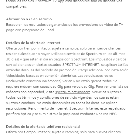
todos los canales. Spectrum TV App está disponible solo en dispositivos
compatibles.
Afirmación n.º 1 en servicio
Basado en los resultados de ganancias de los proveedores de video de TV
pago con programación lineal.
Detalles de la oferta de Internet
Oferta por tiempo limitado; sujeta a cambios; solo para nuevos clientes
residenciales (que no hayan utilizado servicios de Spectrum en los últimos
30 días) y que estén al día en pagos con Spectrum. Los impuestos y cargos
son adicionales en ciertos estados. SPECTRUM INTERNET: se aplican tarifas
estándar después del período de promoción. Cargo adicional por instalación.
Velocidades basadas en conexión alámbrica. Las velocidades reales
(incluyendo conexión inalámbrica) varían y no están garantizadas. Se
requiere módem con capacidad Gig para velocidad Gig. Para ver una lista de
módems con capacidad, visita
spectrum.net/modem
. Servicios sujetos a
todos los términos y condiciones de servicio vigentes, los cuales están
sujetos a cambios. No están disponibles en todas las áreas. Se aplican
restricciones. Rendimiento de Internet: Spectrum Internet está respaldado
por fibra óptica y se suministra a la propiedad mediante una red HFC.
Detalles de la oferta de teléfono residencial
Oferta por tiempo limitado; sujeta a cambios; solo para nuevos clientes