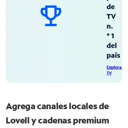
de
TV
n.
° 1
del
país
Explora Sp
TV
Agrega canales locales de
Lovell y cadenas premium