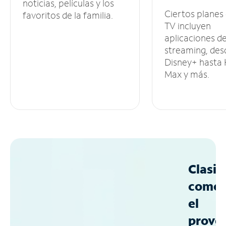
noticias, películas y los
Ciertos planes
favoritos de la familia.
TV incluyen
aplicaciones d
streaming, des
Disney+ hasta
Max y más.
Clasif
como
el
prove