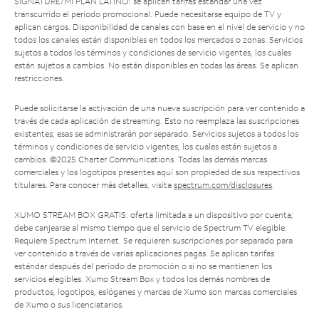
SIGNATURE/MI PLAN LATINO: se aplican tarifas estándar una vez
transcurrido el período promocional. Puede necesitarse equipo de TV y
aplican cargos. Disponibilidad de canales con base en el nivel de servicio y no
todos los canales están disponibles en todos los mercados o zonas. Servicios
sujetos a todos los términos y condiciones de servicio vigentes, los cuales
están sujetos a cambios. No están disponibles en todas las áreas. Se aplican
restricciones.
Puede solicitarse la activación de una nueva suscripción para ver contenido a
través de cada aplicación de streaming. Esto no reemplaza las suscripciones
existentes; esas se administrarán por separado. Servicios sujetos a todos los
términos y condiciones de servicio vigentes, los cuales están sujetos a
cambios. ©2025 Charter Communications. Todas las demás marcas
comerciales y los logotipos presentes aquí son propiedad de sus respectivos
titulares. Para conocer más detalles, visita
spectrum.com/disclosures
.
XUMO STREAM BOX GRATIS: oferta limitada a un dispositivo por cuenta;
debe canjearse al mismo tiempo que el servicio de Spectrum TV elegible.
Requiere Spectrum Internet. Se requieren suscripciones por separado para
ver contenido a través de varias aplicaciones pagas. Se aplican tarifas
estándar después del período de promoción o si no se mantienen los
servicios elegibles. Xumo Stream Box y todos los demás nombres de
productos, logotipos, eslóganes y marcas de Xumo son marcas comerciales
de Xumo o sus licenciatarios.