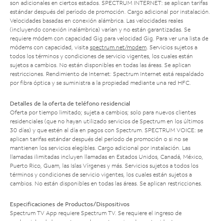
son adicionales en ciertos estados. SPECTRUM INTERNET: se aplican tarifas
estándar después del período de promoción. Cargo adicional por instalación.
Velocidades basadas en conexión alámbrica. Las velocidades reales
(incluyendo conexión inalámbrica) varían y no están garantizadas. Se
requiere módem con capacidad Gig para velocidad Gig. Para ver una lista de
módems con capacidad, visita
spectrum.net/modem
. Servicios sujetos a
todos los términos y condiciones de servicio vigentes, los cuales están
sujetos a cambios. No están disponibles en todas las áreas. Se aplican
restricciones. Rendimiento de Internet: Spectrum Internet está respaldado
por fibra óptica y se suministra a la propiedad mediante una red HFC.
Detalles de la oferta de teléfono residencial
Oferta por tiempo limitado; sujeta a cambios; solo para nuevos clientes
residenciales (que no hayan utilizado servicios de Spectrum en los últimos
30 días) y que estén al día en pagos con Spectrum. SPECTRUM VOICE: se
aplican tarifas estándar después del período de promoción o si no se
mantienen los servicios elegibles. Cargo adicional por instalación. Las
llamadas ilimitadas incluyen llamadas en Estados Unidos, Canadá, México,
Puerto Rico, Guam, las Islas Vírgenes y más. Servicios sujetos a todos los
términos y condiciones de servicio vigentes, los cuales están sujetos a
cambios. No están disponibles en todas las áreas. Se aplican restricciones.
Especificaciones de Productos/Dispositivos
Spectrum TV App requiere Spectrum TV. Se requiere el ingreso de