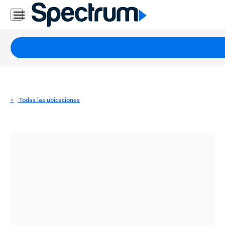
Residencial
Business
Paquetes
Internet
TV
Todas las ubicaciones
Móvil
Teléfono
Residencial
Business
Contáctanos
Inglés