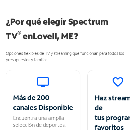
¿Por qué elegir Spectrum
®
TV
en
Lovell, ME?
Opciones flexibles de TV y streaming que funcionan para todos los
presupuestos y familias.
Más de 200
Haz strea
canales
Disponible
de
tus
progra
Encuentra una amplia
selección de deportes,
favoritos