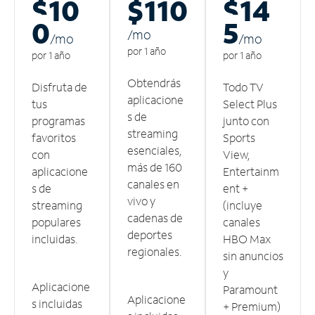
$10
$110
$14
0
5
/m
o
/m
o
/m
o
por 1 año
por 1 año
por 1 año
Obtendrás
Disfruta de
Todo TV
aplicacione
tus
Select Plus
s de
programas
junto con
streaming
favoritos
Sports
esenciales,
con
View,
más de 160
aplicacione
Entertainm
canales en
s de
ent +
vivo y
streaming
(incluye
cadenas de
populares
canales
deportes
incluidas.
HBO Max
regionales.
sin anuncios
y
Aplicacione
Paramount
Aplicacione
s incluidas
+ Premium)