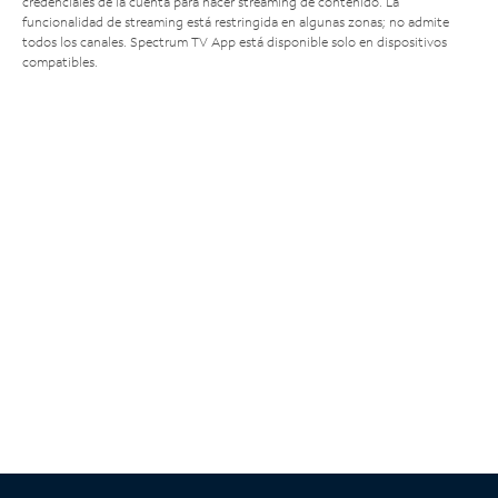
credenciales de la cuenta para hacer streaming de contenido. La
funcionalidad de streaming está restringida en algunas zonas; no admite
todos los canales. Spectrum TV App está disponible solo en dispositivos
compatibles.