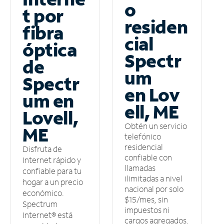
o
t por
residen
fibra
cial
óptica
Spectr
de
um
Spectr
en Lov
um en
ell, ME
Lovell,
Obtén un servicio
ME
telefónico
residencial
Disfruta de
confiable con
Internet rápido y
llamadas
confiable para tu
ilimitadas a nivel
hogar a un precio
nacional por solo
económico.
$15/mes, sin
Spectrum
impuestos ni
Internet® está
cargos agregados.