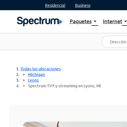
Residencial
Business
Paquetes
Internet
arrow_drop_down
arrow_drop
Ver paquetes
Spectr
Spectrum One
Planes
Mejores ofertas
Spectr
Ofertas en tu área
Intern
Todas las ubicaciones
Michigan
Lyons
Spectrum TV® y streaming en Lyons, MI