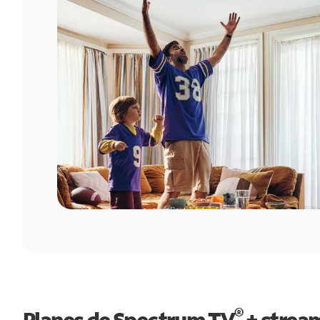
®
Planes de Spectrum TV
+ strea