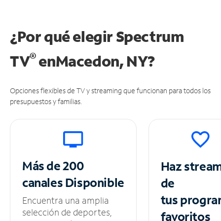
¿Por qué elegir Spectrum
®
TV
en
Macedon, NY?
Opciones flexibles de TV y streaming que funcionan para todos los
presupuestos y familias.
Más de 200
Haz strea
canales
Disponible
de
tus
progra
Encuentra una amplia
selección de deportes,
favoritos