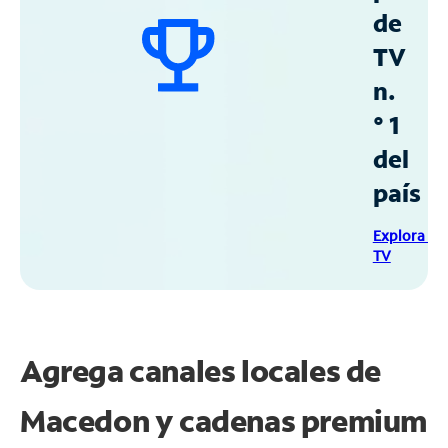
de
TV
n.
° 1
del
país
Explora Sp
TV
Agrega canales locales de
Macedon y cadenas premium