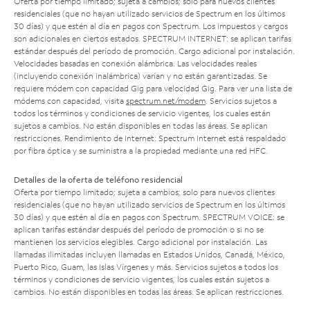
Oferta por tiempo limitado; sujeta a cambios; solo para nuevos clientes
residenciales (que no hayan utilizado servicios de Spectrum en los últimos
30 días) y que estén al día en pagos con Spectrum. Los impuestos y cargos
son adicionales en ciertos estados. SPECTRUM INTERNET: se aplican tarifas
estándar después del período de promoción. Cargo adicional por instalación.
Velocidades basadas en conexión alámbrica. Las velocidades reales
(incluyendo conexión inalámbrica) varían y no están garantizadas. Se
requiere módem con capacidad Gig para velocidad Gig. Para ver una lista de
módems con capacidad, visita
spectrum.net/modem
. Servicios sujetos a
todos los términos y condiciones de servicio vigentes, los cuales están
sujetos a cambios. No están disponibles en todas las áreas. Se aplican
restricciones. Rendimiento de Internet: Spectrum Internet está respaldado
por fibra óptica y se suministra a la propiedad mediante una red HFC.
Detalles de la oferta de teléfono residencial
Oferta por tiempo limitado; sujeta a cambios; solo para nuevos clientes
residenciales (que no hayan utilizado servicios de Spectrum en los últimos
30 días) y que estén al día en pagos con Spectrum. SPECTRUM VOICE: se
aplican tarifas estándar después del período de promoción o si no se
mantienen los servicios elegibles. Cargo adicional por instalación. Las
llamadas ilimitadas incluyen llamadas en Estados Unidos, Canadá, México,
Puerto Rico, Guam, las Islas Vírgenes y más. Servicios sujetos a todos los
términos y condiciones de servicio vigentes, los cuales están sujetos a
cambios. No están disponibles en todas las áreas. Se aplican restricciones.