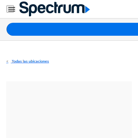
Residencial
Business
Paquetes
Internet
TV
Todas las ubicaciones
Móvil
Teléfono
Residencial
Business
Contáctanos
Inglés