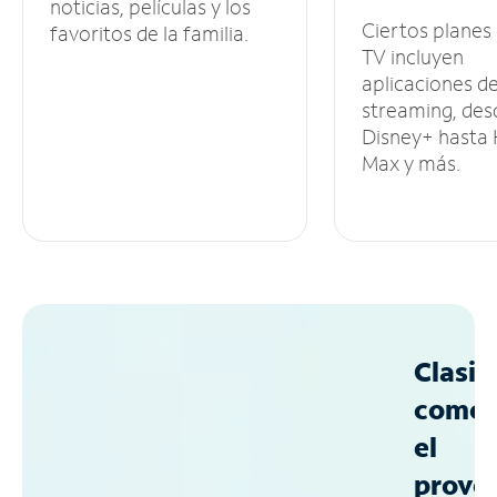
noticias, películas y los
Ciertos planes
favoritos de la familia.
TV incluyen
aplicaciones d
streaming, des
Disney+ hasta
Max y más.
Clasif
como
el
prove