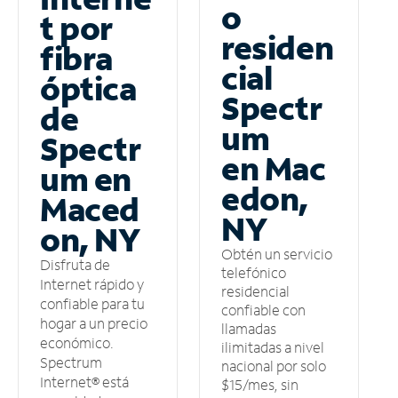
o
t por
residen
fibra
cial
óptica
Spectr
de
um
Spectr
en Mac
um en
edon,
Maced
NY
on, NY
Obtén un servicio
Disfruta de
telefónico
Internet rápido y
residencial
confiable para tu
confiable con
hogar a un precio
llamadas
económico.
ilimitadas a nivel
Spectrum
nacional por solo
Internet® está
$15/mes, sin