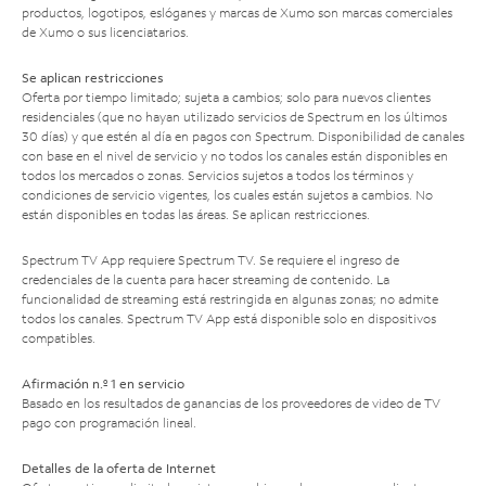
productos, logotipos, eslóganes y marcas de Xumo son marcas comerciales
de Xumo o sus licenciatarios.
Se aplican restricciones
Oferta por tiempo limitado; sujeta a cambios; solo para nuevos clientes
residenciales (que no hayan utilizado servicios de Spectrum en los últimos
30 días) y que estén al día en pagos con Spectrum. Disponibilidad de canales
con base en el nivel de servicio y no todos los canales están disponibles en
todos los mercados o zonas. Servicios sujetos a todos los términos y
condiciones de servicio vigentes, los cuales están sujetos a cambios. No
están disponibles en todas las áreas. Se aplican restricciones.
Spectrum TV App requiere Spectrum TV. Se requiere el ingreso de
credenciales de la cuenta para hacer streaming de contenido. La
funcionalidad de streaming está restringida en algunas zonas; no admite
todos los canales. Spectrum TV App está disponible solo en dispositivos
compatibles.
Afirmación n.º 1 en servicio
Basado en los resultados de ganancias de los proveedores de video de TV
pago con programación lineal.
Detalles de la oferta de Internet