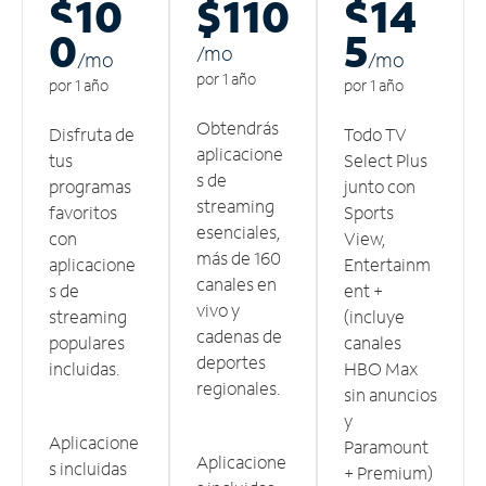
$10
$110
$14
0
5
/m
o
/m
o
/m
o
por 1 año
por 1 año
por 1 año
Obtendrás
Disfruta de
Todo TV
aplicacione
tus
Select Plus
s de
programas
junto con
streaming
favoritos
Sports
esenciales,
con
View,
más de 160
aplicacione
Entertainm
canales en
s de
ent +
vivo y
streaming
(incluye
cadenas de
populares
canales
deportes
incluidas.
HBO Max
regionales.
sin anuncios
y
Aplicacione
Paramount
Aplicacione
s incluidas
+ Premium)