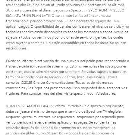
residenciales (que no hayan utilizado servicios de Spectrum en los últimos
30 días) y que estén al día en pagos con Spectrum. SPECTRUM TV SELECT
SIGNATURE/MI PLAN LATINO: se aplican tarifas estándar una vez
transcurrido el período promocional. Puede necesitarse equipo de TV y
aplican cargos. Disponibilidad de canales con base en el nivel de servicio y no
todos los canales están disponibles en todos los mercados o zonas. Servicios
sujetos a todos los términos y condiciones de servicio vigentes, los cuales
están sujetos a cambios. No están disponibles en todas las áreas. Se aplican
restricciones.
Puede solicitarse la activación de una nueva suscripción para ver contenido a
través de cada aplicación de streaming. Esto no reemplaza las suscripciones
existentes; esas se administrarán por separado. Servicios sujetos a todos los
términos y condiciones de servicio vigentes, los cuales están sujetos a
cambios. ©2025 Charter Communications. Todas las demás marcas
comerciales y los logotipos presentes aquí son propiedad de sus respectivos
titulares. Para conocer más detalles, visita
spectrum.com/disclosures
.
XUMO STREAM BOX GRATIS: oferta limitada a un dispositivo por cuenta;
debe canjearse al mismo tiempo que el servicio de Spectrum TV elegible.
Requiere Spectrum Internet. Se requieren suscripciones por separado para
ver contenido a través de varias aplicaciones pagas. Se aplican tarifas
estándar después del período de promoción o si no se mantienen los
servicios elegibles. Xumo Stream Box y todos los demás nombres de