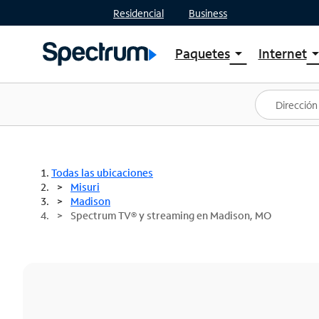
Residencial
Business
Paquetes
Internet
arrow_drop_down
arrow_drop
Ver paquetes
Spectr
Spectrum One
Planes
Mejores ofertas
Spectr
Ofertas en tu área
Intern
Todas las ubicaciones
Misuri
Madison
Spectrum TV® y streaming en Madison, MO