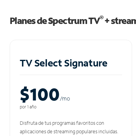
®
Planes de Spectrum TV
+ strea
TV Select Signature
$100
/m
o
por 1 año
Disfruta de tus programas favoritos con
aplicaciones de streaming populares incluidas.