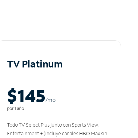
TV Platinum
$145
/m
o
por 1 año
Todo TV Select Plus junto con Sports View,
Entertainment + (incluye canales HBO Max sin