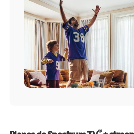
®
Planes de Spectrum TV
+ strea