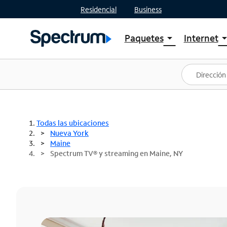
Residencial
Business
Paquetes
Internet
arrow_drop_down
arrow_drop
Ver paquetes
Spectr
Spectrum One
Planes
Mejores ofertas
Spectr
Ofertas en tu área
Intern
Todas las ubicaciones
Nueva York
Maine
Spectrum TV® y streaming en Maine, NY