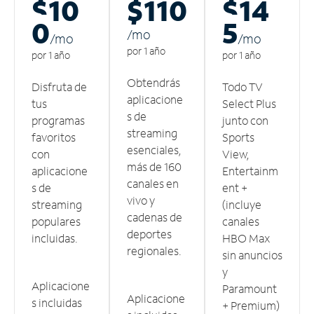
$10
$110
$14
0
5
/m
o
/m
o
/m
o
por 1 año
por 1 año
por 1 año
Obtendrás
Disfruta de
Todo TV
aplicacione
tus
Select Plus
s de
programas
junto con
streaming
favoritos
Sports
esenciales,
con
View,
más de 160
aplicacione
Entertainm
canales en
s de
ent +
vivo y
streaming
(incluye
cadenas de
populares
canales
deportes
incluidas.
HBO Max
regionales.
sin anuncios
y
Aplicacione
Paramount
Aplicacione
s incluidas
+ Premium)