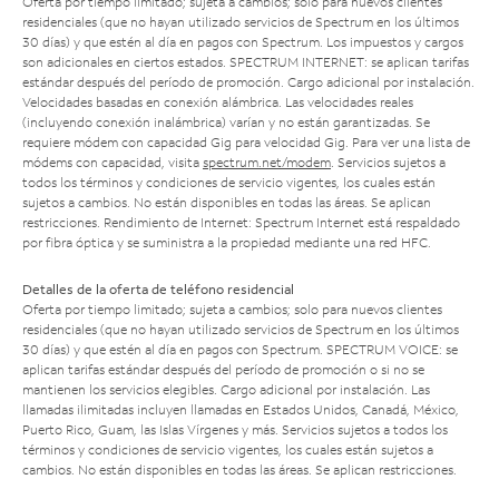
Oferta por tiempo limitado; sujeta a cambios; solo para nuevos clientes
residenciales (que no hayan utilizado servicios de Spectrum en los últimos
30 días) y que estén al día en pagos con Spectrum. Los impuestos y cargos
son adicionales en ciertos estados. SPECTRUM INTERNET: se aplican tarifas
estándar después del período de promoción. Cargo adicional por instalación.
Velocidades basadas en conexión alámbrica. Las velocidades reales
(incluyendo conexión inalámbrica) varían y no están garantizadas. Se
requiere módem con capacidad Gig para velocidad Gig. Para ver una lista de
módems con capacidad, visita
spectrum.net/modem
. Servicios sujetos a
todos los términos y condiciones de servicio vigentes, los cuales están
sujetos a cambios. No están disponibles en todas las áreas. Se aplican
restricciones. Rendimiento de Internet: Spectrum Internet está respaldado
por fibra óptica y se suministra a la propiedad mediante una red HFC.
Detalles de la oferta de teléfono residencial
Oferta por tiempo limitado; sujeta a cambios; solo para nuevos clientes
residenciales (que no hayan utilizado servicios de Spectrum en los últimos
30 días) y que estén al día en pagos con Spectrum. SPECTRUM VOICE: se
aplican tarifas estándar después del período de promoción o si no se
mantienen los servicios elegibles. Cargo adicional por instalación. Las
llamadas ilimitadas incluyen llamadas en Estados Unidos, Canadá, México,
Puerto Rico, Guam, las Islas Vírgenes y más. Servicios sujetos a todos los
términos y condiciones de servicio vigentes, los cuales están sujetos a
cambios. No están disponibles en todas las áreas. Se aplican restricciones.