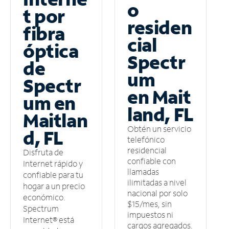
o
t por
residen
fibra
cial
óptica
Spectr
de
um
Spectr
en Mait
um en
land, FL
Maitlan
Obtén un servicio
d, FL
telefónico
residencial
Disfruta de
confiable con
Internet rápido y
llamadas
confiable para tu
ilimitadas a nivel
hogar a un precio
nacional por solo
económico.
$15/mes, sin
Spectrum
impuestos ni
Internet® está
cargos agregados.