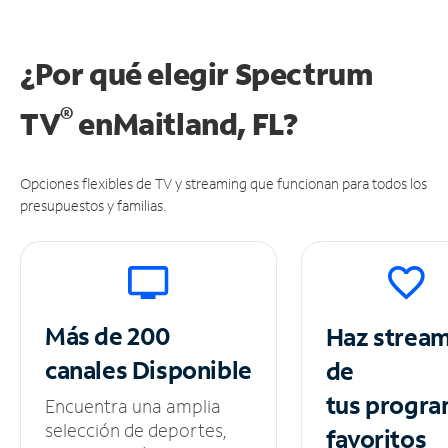
¿Por qué elegir Spectrum
®
TV
en
Maitland, FL?
Opciones flexibles de TV y streaming que funcionan para todos los
presupuestos y familias.
Más de 200
Haz strea
canales
Disponible
de
tus
progra
Encuentra una amplia
selección de deportes,
favoritos