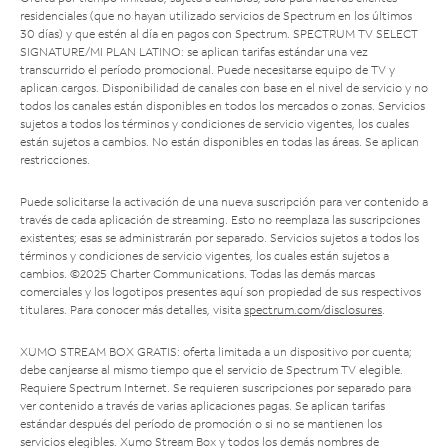
residenciales (que no hayan utilizado servicios de Spectrum en los últimos
30 días) y que estén al día en pagos con Spectrum. SPECTRUM TV SELECT
SIGNATURE/MI PLAN LATINO: se aplican tarifas estándar una vez
transcurrido el período promocional. Puede necesitarse equipo de TV y
aplican cargos. Disponibilidad de canales con base en el nivel de servicio y no
todos los canales están disponibles en todos los mercados o zonas. Servicios
sujetos a todos los términos y condiciones de servicio vigentes, los cuales
están sujetos a cambios. No están disponibles en todas las áreas. Se aplican
restricciones.
Puede solicitarse la activación de una nueva suscripción para ver contenido a
través de cada aplicación de streaming. Esto no reemplaza las suscripciones
existentes; esas se administrarán por separado. Servicios sujetos a todos los
términos y condiciones de servicio vigentes, los cuales están sujetos a
cambios. ©2025 Charter Communications. Todas las demás marcas
comerciales y los logotipos presentes aquí son propiedad de sus respectivos
titulares. Para conocer más detalles, visita
spectrum.com/disclosures
.
XUMO STREAM BOX GRATIS: oferta limitada a un dispositivo por cuenta;
debe canjearse al mismo tiempo que el servicio de Spectrum TV elegible.
Requiere Spectrum Internet. Se requieren suscripciones por separado para
ver contenido a través de varias aplicaciones pagas. Se aplican tarifas
estándar después del período de promoción o si no se mantienen los
servicios elegibles. Xumo Stream Box y todos los demás nombres de