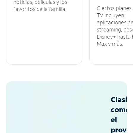
noticias, películas y los
Ciertos planes
favoritos de la familia.
TV incluyen
aplicaciones d
streaming, des
Disney+ hasta
Max y más.
Clasif
como
el
prove