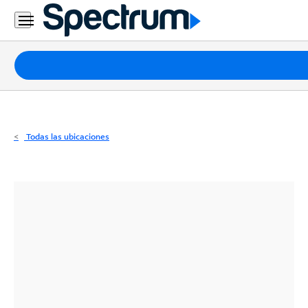
Residencial
Business
Paquetes
Internet
TV
Todas las ubicaciones
Móvil
Teléfono
Residencial
Business
Contáctanos
Inglés