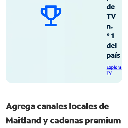
de
TV
n.
° 1
del
país
Explora Sp
TV
Agrega canales locales de
Maitland y cadenas premium