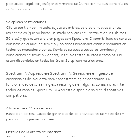
productos, logotipos, eslóganes y marcas de Xumo son marcas comerciales
de Xumo o sus licenciatarios.
Se aplican restricciones
Oferta por tiempo limitado; sujeta a cambios; solo para nuevos clientes
residenciales (que no hayan utilizado servicios de Spectrum en los últimos
30 días) y que estén al día en pagos con Spectrum. Disponibilidad de canales
con base en el nivel de servicio y no todos los canales están disponibles en
todos los mercados o zonas. Servicios sujetos a todos los términos y
condiciones de servicio vigentes, los cuales están sujetos a cambios. No
están disponibles en todas las áreas. Se aplican restricciones.
Spectrum TV App requiere Spectrum TV. Se requiere el ingreso de
credenciales de la cuenta para hacer streaming de contenido. La
funcionalidad de streaming está restringida en algunas zonas; no admite
todos los canales. Spectrum TV App está disponible solo en dispositivos
compatibles.
Afirmación n.º 1 en servicio
Basado en los resultados de ganancias de los proveedores de video de TV
pago con programación lineal.
Detalles de la oferta de Internet