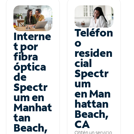
Teléfon
Interne
o
t por
residen
fibra
cial
óptica
Spectr
de
um
Spectr
en Man
um en
hattan
Manhat
Beach,
tan
CA
Beach,
Obtén un servicio