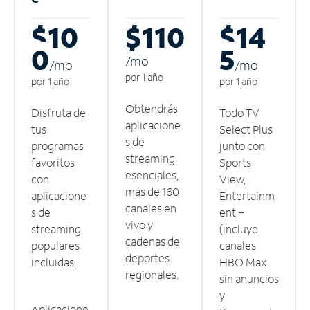
$10
$110
$14
0
5
/m
o
/m
o
/m
o
por 1 año
por 1 año
por 1 año
Obtendrás
Disfruta de
Todo TV
aplicacione
tus
Select Plus
s de
programas
junto con
streaming
favoritos
Sports
esenciales,
con
View,
más de 160
aplicacione
Entertainm
canales en
s de
ent +
vivo y
streaming
(incluye
cadenas de
populares
canales
deportes
incluidas.
HBO Max
regionales.
sin anuncios
y
Aplicacione