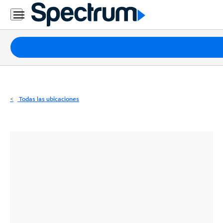
Residencial
Business
Paquetes
Internet
TV
Todas las ubicaciones
Móvil
Teléfono
Residencial
Business
Contáctanos
Inglés