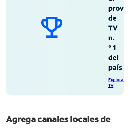
prove
de
TV
n.
° 1
del
país
Explora Sp
TV
Agrega canales locales de