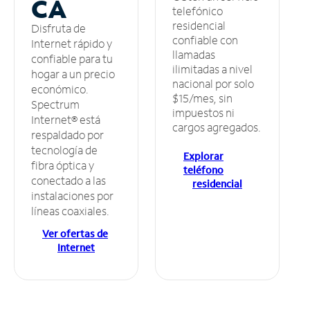
CA
telefónico
residencial
Disfruta de
confiable con
Internet rápido y
llamadas
confiable para tu
ilimitadas a nivel
hogar a un precio
nacional por solo
económico.
$15/mes, sin
Spectrum
impuestos ni
Internet® está
cargos agregados.
respaldado por
tecnología de
Explorar
fibra óptica y
teléfono
conectado a las
residencial
instalaciones por
líneas coaxiales.
Ver ofertas de
Internet