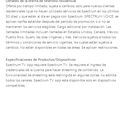
Detalles de la oferta de teléfono residencial
Oferta por tiempo limitado; sujeta a cambios; solo para nuevos clientes
residenciales (que no hayan utilizado servicios de Spectrum en los últimos
30 días) y que estén al día en pagos con Spectrum. SPECTRUM VOICE: se
aplican tarifas estándar después del período de promoción o si no se
mantienen los servicios elegibles. Cargo adicional por instalación. Las
llamadas ilimitadas incluyen llamadas en Estados Unidos, Canadá, México,
Puerto Rico, Guam, las Islas Vírgenes y más. Servicios sujetos a todos los
términos y condiciones de servicio vigentes, los cuales están sujetos a
cambios. No están disponibles en todas las áreas. Se aplican restricciones.
Especificaciones de Productos/Dispositivos
Spectrum TV App requiere Spectrum TV. Se requiere el ingreso de
credenciales de la cuenta para hacer streaming de contenido. La
funcionalidad de streaming está restringida en algunas zonas; no admite
todos los canales. Spectrum TV App está disponible solo en dispositivos
compatibles.