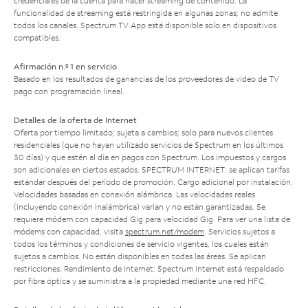
credenciales de la cuenta para hacer streaming de contenido. La
funcionalidad de streaming está restringida en algunas zonas; no admite
todos los canales. Spectrum TV App está disponible solo en dispositivos
compatibles.
Afirmación n.º 1 en servicio
Basado en los resultados de ganancias de los proveedores de video de TV
pago con programación lineal.
Detalles de la oferta de Internet
Oferta por tiempo limitado; sujeta a cambios; solo para nuevos clientes
residenciales (que no hayan utilizado servicios de Spectrum en los últimos
30 días) y que estén al día en pagos con Spectrum. Los impuestos y cargos
son adicionales en ciertos estados. SPECTRUM INTERNET: se aplican tarifas
estándar después del período de promoción. Cargo adicional por instalación.
Velocidades basadas en conexión alámbrica. Las velocidades reales
(incluyendo conexión inalámbrica) varían y no están garantizadas. Se
requiere módem con capacidad Gig para velocidad Gig. Para ver una lista de
módems con capacidad, visita
spectrum.net/modem
. Servicios sujetos a
todos los términos y condiciones de servicio vigentes, los cuales están
sujetos a cambios. No están disponibles en todas las áreas. Se aplican
restricciones. Rendimiento de Internet: Spectrum Internet está respaldado
por fibra óptica y se suministra a la propiedad mediante una red HFC.