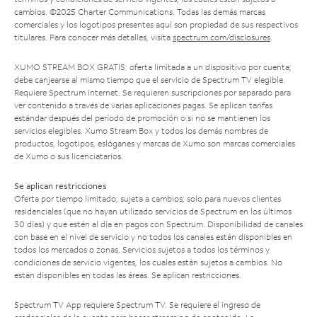
cambios. ©2025 Charter Communications. Todas las demás marcas
comerciales y los logotipos presentes aquí son propiedad de sus respectivos
titulares. Para conocer más detalles, visita
spectrum.com/disclosures
.
XUMO STREAM BOX GRATIS: oferta limitada a un dispositivo por cuenta;
debe canjearse al mismo tiempo que el servicio de Spectrum TV elegible.
Requiere Spectrum Internet. Se requieren suscripciones por separado para
ver contenido a través de varias aplicaciones pagas. Se aplican tarifas
estándar después del período de promoción o si no se mantienen los
servicios elegibles. Xumo Stream Box y todos los demás nombres de
productos, logotipos, eslóganes y marcas de Xumo son marcas comerciales
de Xumo o sus licenciatarios.
Se aplican restricciones
Oferta por tiempo limitado; sujeta a cambios; solo para nuevos clientes
residenciales (que no hayan utilizado servicios de Spectrum en los últimos
30 días) y que estén al día en pagos con Spectrum. Disponibilidad de canales
con base en el nivel de servicio y no todos los canales están disponibles en
todos los mercados o zonas. Servicios sujetos a todos los términos y
condiciones de servicio vigentes, los cuales están sujetos a cambios. No
están disponibles en todas las áreas. Se aplican restricciones.
Spectrum TV App requiere Spectrum TV. Se requiere el ingreso de