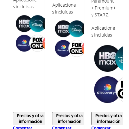
Paramount
Aplicacione
s incluidas
+ Premium)
s incluidas
y STARZ.
Aplicacione
s incluidas
Precios y otra
Precios y otra
Precios y otra
información
información
información
Comenzar
Comenzar
Comenzar