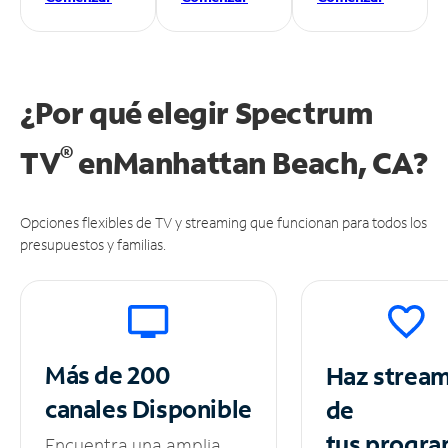
¿Por qué elegir Spectrum
®
TV
en
Manhattan Beach, CA?
Opciones flexibles de TV y streaming que funcionan para todos los
presupuestos y familias.
Más de 200
Haz strea
canales
Disponible
de
tus
progra
Encuentra una amplia