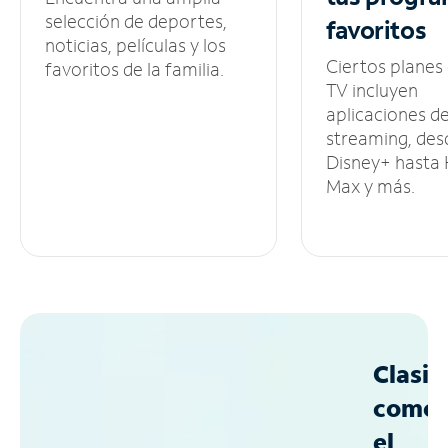
selección de deportes,
favoritos
noticias, películas y los
Ciertos planes
favoritos de la familia.
TV incluyen
aplicaciones d
streaming, des
Disney+ hasta
Max y más.
Clasif
como
el