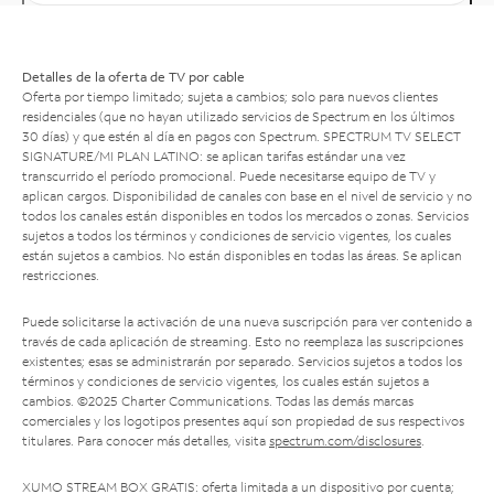
Detalles de la oferta de TV por cable
Oferta por tiempo limitado; sujeta a cambios; solo para nuevos clientes
residenciales (que no hayan utilizado servicios de Spectrum en los últimos
30 días) y que estén al día en pagos con Spectrum. SPECTRUM TV SELECT
SIGNATURE/MI PLAN LATINO: se aplican tarifas estándar una vez
transcurrido el período promocional. Puede necesitarse equipo de TV y
aplican cargos. Disponibilidad de canales con base en el nivel de servicio y no
todos los canales están disponibles en todos los mercados o zonas. Servicios
sujetos a todos los términos y condiciones de servicio vigentes, los cuales
están sujetos a cambios. No están disponibles en todas las áreas. Se aplican
restricciones.
Puede solicitarse la activación de una nueva suscripción para ver contenido a
través de cada aplicación de streaming. Esto no reemplaza las suscripciones
existentes; esas se administrarán por separado. Servicios sujetos a todos los
términos y condiciones de servicio vigentes, los cuales están sujetos a
cambios. ©2025 Charter Communications. Todas las demás marcas
comerciales y los logotipos presentes aquí son propiedad de sus respectivos
titulares. Para conocer más detalles, visita
spectrum.com/disclosures
.
XUMO STREAM BOX GRATIS: oferta limitada a un dispositivo por cuenta;