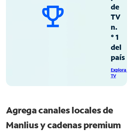
de
TV
n.
° 1
del
país
Explora Sp
TV
Agrega canales locales de
Manlius y cadenas premium