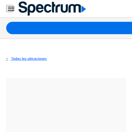
Residencial
Business
Paquetes
Internet
TV
Todas las ubicaciones
Móvil
Teléfono
Residencial
Business
Contáctanos
Inglés