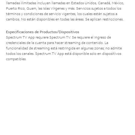
llamadas ilimitadas incluyen llamadas en Estados Unidos, Canadá, México,
Puerto Rico, Guam, las Islas Vírgenes y más. Servicios sujetos a todos los
términos y condiciones de servicio vigentes, los cuales están sujetos a
cambios. No están disponibles en todas las áreas. Se aplican restricciones.
Especificaciones de Productos/Dispositivos
Spectrum TV App requiere Spectrum TV. Se requiere el ingreso de
credenciales de la cuenta para hacer streaming de contenido. La
funcionalidad de streaming está restringida en algunas zonas; no admite
todos los canales. Spectrum TV App está disponible solo en dispositivos
compatibles.