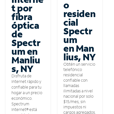
o
t por
residen
fibra
cial
óptica
Spectr
de
um
Spectr
en Man
um en
lius, NY
Manliu
Obtén un servicio
s, NY
telefónico
residencial
Disfruta de
confiable con
Internet rápido y
llamadas
confiable para tu
ilimitadas a nivel
hogar a un precio
nacional por solo
económico.
$15/mes, sin
Spectrum
impuestos ni
Internet® está
cargos agregados.