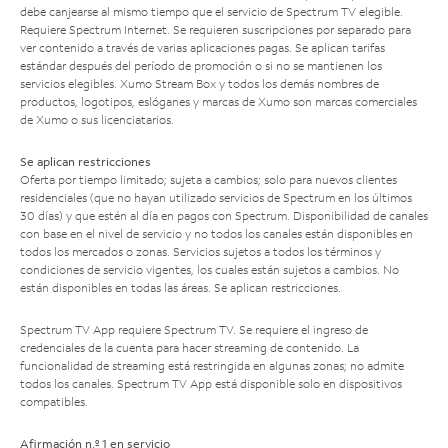
debe canjearse al mismo tiempo que el servicio de Spectrum TV elegible.
Requiere Spectrum Internet. Se requieren suscripciones por separado para
ver contenido a través de varias aplicaciones pagas. Se aplican tarifas
estándar después del período de promoción o si no se mantienen los
servicios elegibles. Xumo Stream Box y todos los demás nombres de
productos, logotipos, eslóganes y marcas de Xumo son marcas comerciales
de Xumo o sus licenciatarios.
Se aplican restricciones
Oferta por tiempo limitado; sujeta a cambios; solo para nuevos clientes
residenciales (que no hayan utilizado servicios de Spectrum en los últimos
30 días) y que estén al día en pagos con Spectrum. Disponibilidad de canales
con base en el nivel de servicio y no todos los canales están disponibles en
todos los mercados o zonas. Servicios sujetos a todos los términos y
condiciones de servicio vigentes, los cuales están sujetos a cambios. No
están disponibles en todas las áreas. Se aplican restricciones.
Spectrum TV App requiere Spectrum TV. Se requiere el ingreso de
credenciales de la cuenta para hacer streaming de contenido. La
funcionalidad de streaming está restringida en algunas zonas; no admite
todos los canales. Spectrum TV App está disponible solo en dispositivos
compatibles.
Afirmación n.º 1 en servicio