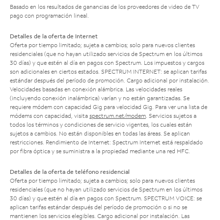
Basado en los resultados de ganancias de los proveedores de video de TV
pago con programación lineal.
Detalles de la oferta de Internet
Oferta por tiempo limitado; sujeta a cambios; solo para nuevos clientes
residenciales (que no hayan utilizado servicios de Spectrum en los últimos
30 días) y que estén al día en pagos con Spectrum. Los impuestos y cargos
son adicionales en ciertos estados. SPECTRUM INTERNET: se aplican tarifas
estándar después del período de promoción. Cargo adicional por instalación.
Velocidades basadas en conexión alámbrica. Las velocidades reales
(incluyendo conexión inalámbrica) varían y no están garantizadas. Se
requiere módem con capacidad Gig para velocidad Gig. Para ver una lista de
módems con capacidad, visita
spectrum.net/modem
. Servicios sujetos a
todos los términos y condiciones de servicio vigentes, los cuales están
sujetos a cambios. No están disponibles en todas las áreas. Se aplican
restricciones. Rendimiento de Internet: Spectrum Internet está respaldado
por fibra óptica y se suministra a la propiedad mediante una red HFC.
Detalles de la oferta de teléfono residencial
Oferta por tiempo limitado; sujeta a cambios; solo para nuevos clientes
residenciales (que no hayan utilizado servicios de Spectrum en los últimos
30 días) y que estén al día en pagos con Spectrum. SPECTRUM VOICE: se
aplican tarifas estándar después del período de promoción o si no se
mantienen los servicios elegibles. Cargo adicional por instalación. Las