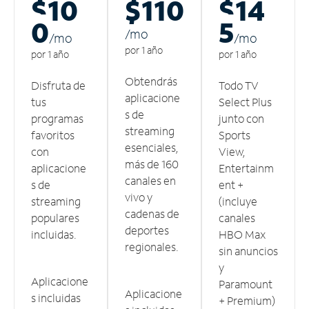
$10
$110
$14
0
5
/m
o
/m
o
/m
o
por 1 año
por 1 año
por 1 año
Obtendrás
Disfruta de
Todo TV
aplicacione
tus
Select Plus
s de
programas
junto con
streaming
favoritos
Sports
esenciales,
con
View,
más de 160
aplicacione
Entertainm
canales en
s de
ent +
vivo y
streaming
(incluye
cadenas de
populares
canales
deportes
incluidas.
HBO Max
regionales.
sin anuncios
y
Aplicacione
Paramount
Aplicacione
s incluidas
+ Premium)