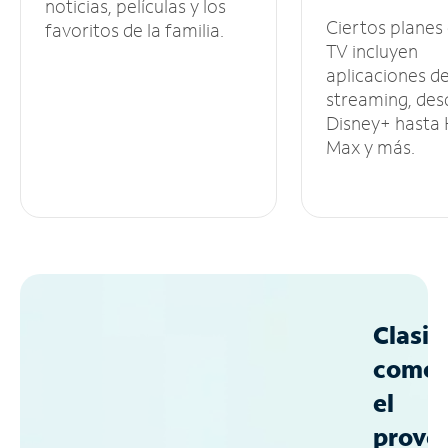
noticias, películas y los
Ciertos planes
favoritos de la familia.
TV incluyen
aplicaciones d
streaming, des
Disney+ hasta
Max y más.
Clasif
como
el
prove