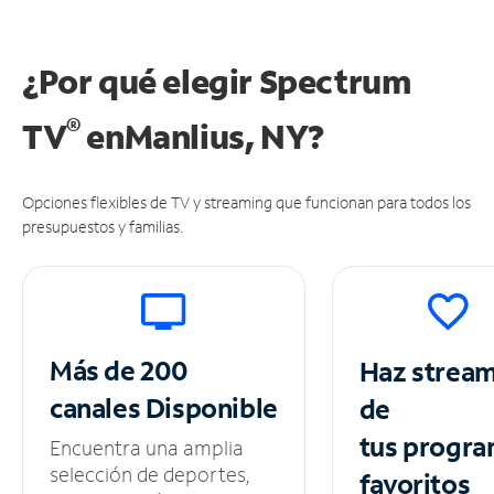
¿Por qué elegir Spectrum
®
TV
en
Manlius, NY?
Opciones flexibles de TV y streaming que funcionan para todos los
presupuestos y familias.
Más de 200
Haz strea
canales
Disponible
de
tus
progra
Encuentra una amplia
selección de deportes,
favoritos