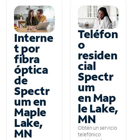
Teléfon
Interne
o
t por
residen
fibra
cial
óptica
Spectr
de
um
Spectr
en Map
um en
le Lake,
Maple
MN
Lake,
Obtén un servicio
MN
telefónico