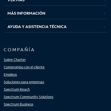
pestaña
pestaña
pestaña
pestaña
nueva
nueva
nueva
nueva
MÁS INFORMACIÓN
AYUDA Y ASISTENCIA TÉCNICA
COMPAÑÍA
Sobre Charter
Compromiso con el cliente
Empleos
Soluciones para empresas
Spectrum Reach
Spectrum Community Solutions
Spectrum Business