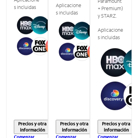
Paramount
Aplicacione
s incluidas
+ Premium)
s incluidas
y STARZ.
Aplicacione
s incluidas
Precios y otra
Precios y otra
Precios y otra
información
información
información
Comenzar
Comenzar
Comenzar