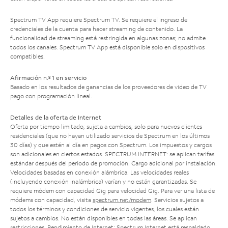
Spectrum TV App requiere Spectrum TV. Se requiere el ingreso de
credenciales de la cuenta para hacer streaming de contenido. La
funcionalidad de streaming está restringida en algunas zonas; no admite
todos los canales. Spectrum TV App está disponible solo en dispositivos
compatibles.
Afirmación n.º 1 en servicio
Basado en los resultados de ganancias de los proveedores de video de TV
pago con programación lineal.
Detalles de la oferta de Internet
Oferta por tiempo limitado; sujeta a cambios; solo para nuevos clientes
residenciales (que no hayan utilizado servicios de Spectrum en los últimos
30 días) y que estén al día en pagos con Spectrum. Los impuestos y cargos
son adicionales en ciertos estados. SPECTRUM INTERNET: se aplican tarifas
estándar después del período de promoción. Cargo adicional por instalación.
Velocidades basadas en conexión alámbrica. Las velocidades reales
(incluyendo conexión inalámbrica) varían y no están garantizadas. Se
requiere módem con capacidad Gig para velocidad Gig. Para ver una lista de
módems con capacidad, visita
spectrum.net/modem
. Servicios sujetos a
todos los términos y condiciones de servicio vigentes, los cuales están
sujetos a cambios. No están disponibles en todas las áreas. Se aplican
restricciones. Rendimiento de Internet: Spectrum Internet está respaldado