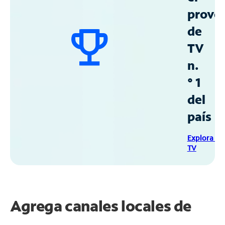
prove
de
TV
n.
° 1
del
país
Explora Sp
TV
Agrega canales locales de