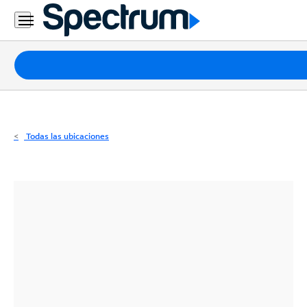
Residencial
Business
Paquetes
Internet
TV
Todas las ubicaciones
Móvil
Teléfono
Residencial
Business
Contáctanos
Inglés