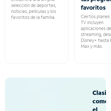
selección de deportes,
favoritos
noticias, películas y los
Ciertos planes
favoritos de la familia.
TV incluyen
aplicaciones d
streaming, des
Disney+ hasta
Max y más.
Clasif
como
el