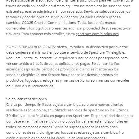
Puede solicitarse la activación de una nueva suscripción para ver contenido a
través de cada aplicación de streaming. Esto no reemplaza las suscripciones
existentes; esas se administrarán por separado. Servicios sujetos a todos los
términos y condiciones de servicio vigentes, los cuales están sujetos a
cambios. ©2025 Charter Communications. Todas las demás marcas
comerciales y los logotipos presentes aquí son propiedad de sus respectivos
titulares. Para conocer más detalles, visita
spectrum.com/disclosures
.
XUMO STREAM BOX GRATIS: oferta limitada a un dispositivo por cuenta;
debe canjearse al mismo tiempo que el servicio de Spectrum TV elegible.
Requiere Spectrum Internet. Se requieren suscripciones por separado para
ver contenido a través de varias aplicaciones pagas. Se aplican tarifas
estándar después del período de promoción o si no se mantienen los
servicios elegibles. Xumo Stream Box y todos los demás nombres de
productos, logotipos, eslóganes y marcas de Xumo son marcas comerciales
de Xumo o sus licenciatarios.
Se aplican restricciones
Oferta por tiempo limitado; sujeta a cambios; solo para nuevos clientes
residenciales (que no hayan utilizado servicios de Spectrum en los últimos
30 días) y que estén al día en pagos con Spectrum. Disponibilidad de canales
con base en el nivel de servicio y no todos los canales están disponibles en
todos los mercados o zonas. Servicios sujetos a todos los términos y
condiciones de servicio vigentes, los cuales están sujetos a cambios. No
están disponibles en todas las áreas. Se aplican restricciones.