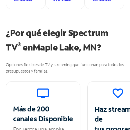
¿Por qué elegir Spectrum
®
TV
en
Maple Lake, MN?
Opciones flexibles de TV y streaming que funcionan para todos los
presupuestos y familias.
Más de 200
Haz strea
canales
Disponible
de
tus
progra
Encuentra una amplia