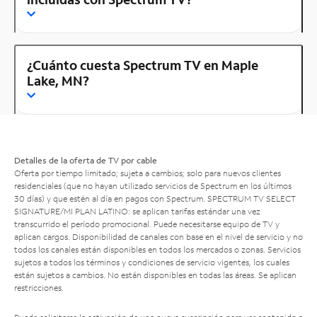
¿Cuánto cuesta Spectrum TV en Maple
Lake, MN?
Detalles de la oferta de TV por cable
Oferta por tiempo limitado; sujeta a cambios; solo para nuevos clientes
residenciales (que no hayan utilizado servicios de Spectrum en los últimos
30 días) y que estén al día en pagos con Spectrum. SPECTRUM TV SELECT
SIGNATURE/MI PLAN LATINO: se aplican tarifas estándar una vez
transcurrido el período promocional. Puede necesitarse equipo de TV y
aplican cargos. Disponibilidad de canales con base en el nivel de servicio y no
todos los canales están disponibles en todos los mercados o zonas. Servicios
sujetos a todos los términos y condiciones de servicio vigentes, los cuales
están sujetos a cambios. No están disponibles en todas las áreas. Se aplican
restricciones.