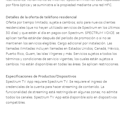
por fibra óptica y se suministra a la propiedad mediante una red HFC.
Detalles de la oferta de teléfono residencial
Oferta por tiempo limitado; sujeta a cambios; solo para nuevos clientes
residenciales (que no hayan utilizado servicios de Spectrum en los últimos
30 días) y que estén al día en pagos con Spectrum. SPECTRUM VOICE: se
aplican tarifas estándar después del período de promoción o si no se
mantienen los servicios elegibles. Cargo adicional por instalación. Las
llamadas ilimitadas incluyen llamadas en Estados Unidos, Canadá, México,
Puerto Rico, Guam, las Islas Vírgenes y más. Servicios sujetos a todos los
términos y condiciones de servicio vigentes, los cuales están sujetos a
cambios. No están disponibles en todas las áreas. Se aplican restricciones.
Especificaciones de Productos/Dispositivos
Spectrum TV App requiere Spectrum TV. Se requiere el ingreso de
credenciales de la cuenta para hacer streaming de contenido. La
funcionalidad de streaming está restringida en algunas zonas; no admite
todos los canales. Spectrum TV App está disponible solo en dispositivos
compatibles.