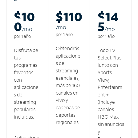
$10
$110
$14
0
5
/m
o
/m
o
/m
o
por 1 año
por 1 año
por 1 año
Obtendrás
Disfruta de
Todo TV
aplicacione
tus
Select Plus
s de
programas
junto con
streaming
favoritos
Sports
esenciales,
con
View,
más de 160
aplicacione
Entertainm
canales en
s de
ent +
vivo y
streaming
(incluye
cadenas de
populares
canales
deportes
incluidas.
HBO Max
regionales.
sin anuncios
y
Aplicacione