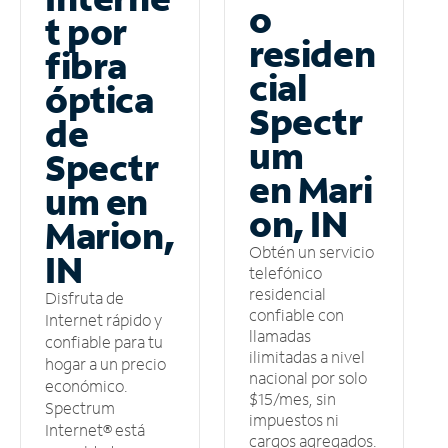
o
t por
residen
fibra
cial
óptica
Spectr
de
um
Spectr
en Mari
um en
on, IN
Marion,
Obtén un servicio
IN
telefónico
residencial
Disfruta de
confiable con
Internet rápido y
llamadas
confiable para tu
ilimitadas a nivel
hogar a un precio
nacional por solo
económico.
$15/mes, sin
Spectrum
impuestos ni
Internet® está
cargos agregados.