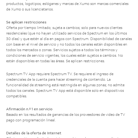
productos, logotipos, eslóganes y marcas de Xumo son marcas comerciales
de Xumo o sus licenciatarios.
Se aplican restricciones
Oferta por tiempo limitado; sujeta a cambios; solo para nuevos clientes
residenciales (que no hayan utilizado servicios de Spectrum en los últimos
30 días) y que estén al día en pagos con Spectrum. Disponibilidad de canales
con base en el nivel de servicio y no todos los canales están disponibles en
todos los mercados o zonas. Servicios sujetos a todos los términos y
condiciones de servicio vigentes, los cuales están sujetos a cambios. No
están disponibles en todas las áreas. Se aplican restricciones.
Spectrum TV App requiere Spectrum TV. Se requiere el ingreso de
credenciales de la cuenta para hacer streaming de contenido. La
funcionalidad de streaming está restringida en algunas zonas; no admite
todos los canales. Spectrum TV App está disponible solo en dispositivos
compatibles.
Afirmación n.º 1 en servicio
Basado en los resultados de ganancias de los proveedores de video de TV
pago con programación lineal.
Detalles de la oferta de Internet