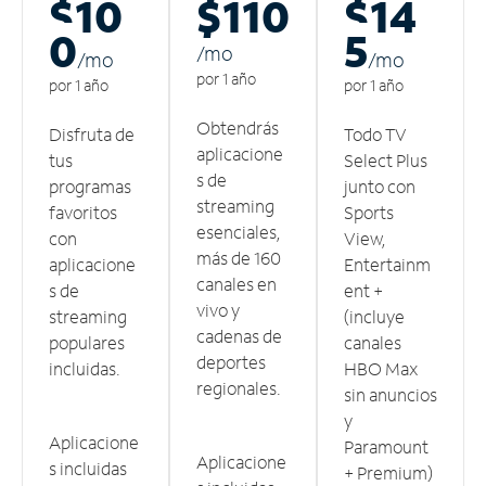
$10
$110
$14
0
5
/m
o
/m
o
/m
o
por 1 año
por 1 año
por 1 año
Obtendrás
Disfruta de
Todo TV
aplicacione
tus
Select Plus
s de
programas
junto con
streaming
favoritos
Sports
esenciales,
con
View,
más de 160
aplicacione
Entertainm
canales en
s de
ent +
vivo y
streaming
(incluye
cadenas de
populares
canales
deportes
incluidas.
HBO Max
regionales.
sin anuncios
y
Aplicacione
Paramount
Aplicacione
s incluidas
+ Premium)