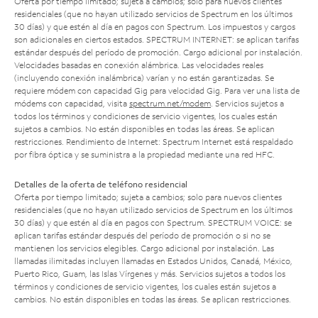
Oferta por tiempo limitado; sujeta a cambios; solo para nuevos clientes
residenciales (que no hayan utilizado servicios de Spectrum en los últimos
30 días) y que estén al día en pagos con Spectrum. Los impuestos y cargos
son adicionales en ciertos estados. SPECTRUM INTERNET: se aplican tarifas
estándar después del período de promoción. Cargo adicional por instalación.
Velocidades basadas en conexión alámbrica. Las velocidades reales
(incluyendo conexión inalámbrica) varían y no están garantizadas. Se
requiere módem con capacidad Gig para velocidad Gig. Para ver una lista de
módems con capacidad, visita
spectrum.net/modem
. Servicios sujetos a
todos los términos y condiciones de servicio vigentes, los cuales están
sujetos a cambios. No están disponibles en todas las áreas. Se aplican
restricciones. Rendimiento de Internet: Spectrum Internet está respaldado
por fibra óptica y se suministra a la propiedad mediante una red HFC.
Detalles de la oferta de teléfono residencial
Oferta por tiempo limitado; sujeta a cambios; solo para nuevos clientes
residenciales (que no hayan utilizado servicios de Spectrum en los últimos
30 días) y que estén al día en pagos con Spectrum. SPECTRUM VOICE: se
aplican tarifas estándar después del período de promoción o si no se
mantienen los servicios elegibles. Cargo adicional por instalación. Las
llamadas ilimitadas incluyen llamadas en Estados Unidos, Canadá, México,
Puerto Rico, Guam, las Islas Vírgenes y más. Servicios sujetos a todos los
términos y condiciones de servicio vigentes, los cuales están sujetos a
cambios. No están disponibles en todas las áreas. Se aplican restricciones.