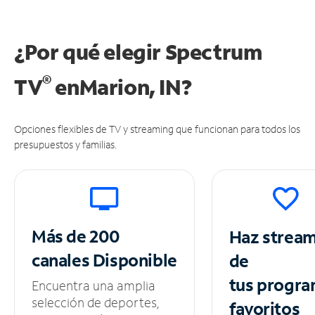
¿Por qué elegir Spectrum
®
TV
en
Marion, IN?
Opciones flexibles de TV y streaming que funcionan para todos los
presupuestos y familias.
Más de 200
Haz strea
canales
Disponible
de
tus
progra
Encuentra una amplia
selección de deportes,
favoritos