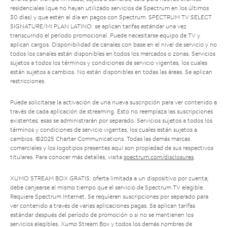
residenciales (que no hayan utilizado servicios de Spectrum en los últimos
30 días) y que estén al día en pagos con Spectrum. SPECTRUM TV SELECT
SIGNATURE/MI PLAN LATINO: se aplican tarifas estándar una vez
transcurrido el período promocional. Puede necesitarse equipo de TV y
aplican cargos. Disponibilidad de canales con base en el nivel de servicio y no
todos los canales están disponibles en todos los mercados o zonas. Servicios
sujetos a todos los términos y condiciones de servicio vigentes, los cuales
están sujetos a cambios. No están disponibles en todas las áreas. Se aplican
restricciones.
Puede solicitarse la activación de una nueva suscripción para ver contenido a
través de cada aplicación de streaming. Esto no reemplaza las suscripciones
existentes; esas se administrarán por separado. Servicios sujetos a todos los
términos y condiciones de servicio vigentes, los cuales están sujetos a
cambios. ©2025 Charter Communications. Todas las demás marcas
comerciales y los logotipos presentes aquí son propiedad de sus respectivos
titulares. Para conocer más detalles, visita
spectrum.com/disclosures
.
XUMO STREAM BOX GRATIS: oferta limitada a un dispositivo por cuenta;
debe canjearse al mismo tiempo que el servicio de Spectrum TV elegible.
Requiere Spectrum Internet. Se requieren suscripciones por separado para
ver contenido a través de varias aplicaciones pagas. Se aplican tarifas
estándar después del período de promoción o si no se mantienen los
servicios elegibles. Xumo Stream Box y todos los demás nombres de