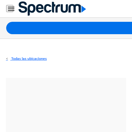
Residencial
Business
Paquetes
Internet
TV
Todas las ubicaciones
Móvil
Teléfono
Residencial
Business
Contáctanos
Inglés