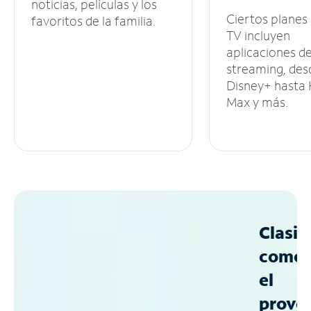
noticias, películas y los
Ciertos planes
favoritos de la familia.
TV incluyen
aplicaciones d
streaming, des
Disney+ hasta
Max y más.
Clasif
como
el
prove