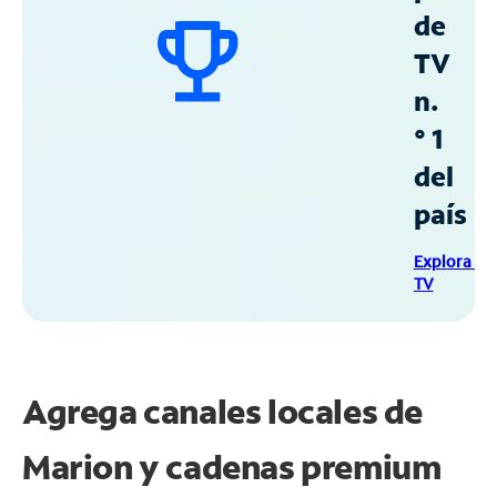
de
TV
n.
° 1
del
país
Explora Sp
TV
Agrega canales locales de
Marion y cadenas premium