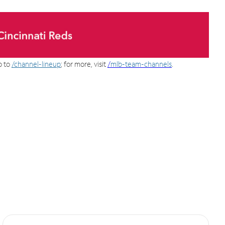
o to
/channel-lineup
; for more, visit
/
mlb-team-channels
.