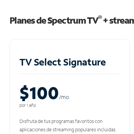
®
Planes de Spectrum TV
+ strea
TV Select Signature
$100
/m
o
por 1 año
Disfruta de tus programas favoritos con
aplicaciones de streaming populares incluidas.