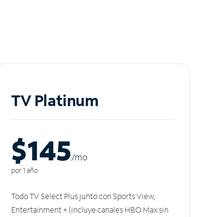
TV Platinum
$145
/m
o
por 1 año
Todo TV Select Plus junto con Sports View,
Entertainment + (incluye canales HBO Max sin