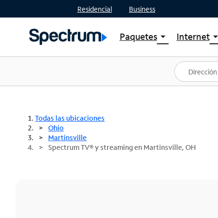
Residencial
Business
Paquetes
Internet
arrow_drop_down
arrow_drop
Ver paquetes
Spectr
Spectrum One
Planes
Mejores ofertas
Spectr
Ofertas en tu área
Intern
Todas las ubicaciones
Ohio
Martinsville
Spectrum TV® y streaming en Martinsville, OH