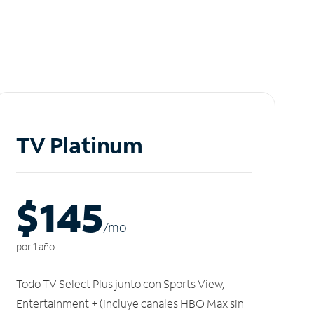
TV Platinum
$145
/m
o
por 1 año
Todo TV Select Plus junto con Sports View,
Entertainment + (incluye canales HBO Max sin