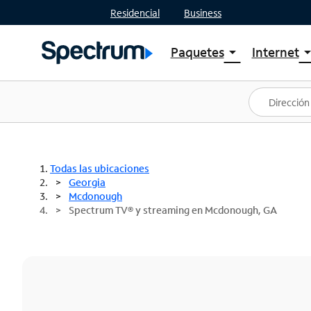
Residencial
Business
Paquetes
Internet
arrow_drop_down
arrow_drop
Ver paquetes
Spectr
Spectrum One
Planes
Mejores ofertas
Spectr
Ofertas en tu área
Intern
Todas las ubicaciones
Georgia
Mcdonough
Spectrum TV® y streaming en Mcdonough, GA