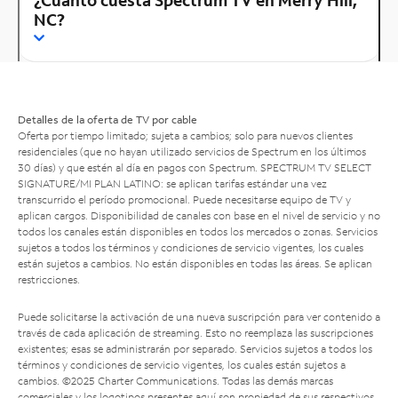
NC?
Detalles de la oferta de TV por cable
Oferta por tiempo limitado; sujeta a cambios; solo para nuevos clientes
residenciales (que no hayan utilizado servicios de Spectrum en los últimos
30 días) y que estén al día en pagos con Spectrum. SPECTRUM TV SELECT
SIGNATURE/MI PLAN LATINO: se aplican tarifas estándar una vez
transcurrido el período promocional. Puede necesitarse equipo de TV y
aplican cargos. Disponibilidad de canales con base en el nivel de servicio y no
todos los canales están disponibles en todos los mercados o zonas. Servicios
sujetos a todos los términos y condiciones de servicio vigentes, los cuales
están sujetos a cambios. No están disponibles en todas las áreas. Se aplican
restricciones.
Puede solicitarse la activación de una nueva suscripción para ver contenido a
través de cada aplicación de streaming. Esto no reemplaza las suscripciones
existentes; esas se administrarán por separado. Servicios sujetos a todos los
términos y condiciones de servicio vigentes, los cuales están sujetos a
cambios. ©2025 Charter Communications. Todas las demás marcas
comerciales y los logotipos presentes aquí son propiedad de sus respectivos