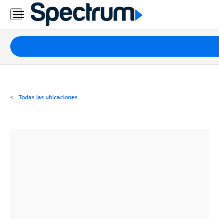
Residencial
Business
Paquetes
Internet
TV
Todas las ubicaciones
Móvil
Teléfono
Residencial
Business
Contáctanos
Inglés