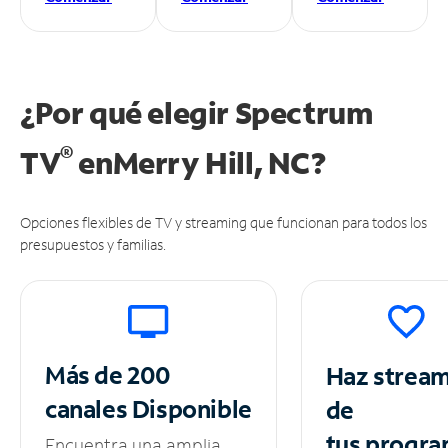
¿Por qué elegir Spectrum
®
TV
en
Merry Hill, NC?
Opciones flexibles de TV y streaming que funcionan para todos los
presupuestos y familias.
Más de 200
Haz strea
canales
Disponible
de
tus
progra
Encuentra una amplia