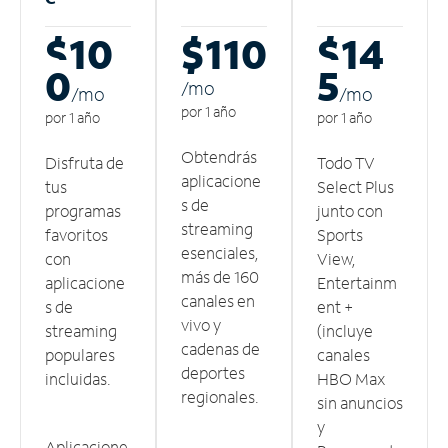
$10
$110
$14
0
5
/m
o
/m
o
/m
o
por 1 año
por 1 año
por 1 año
Obtendrás
Disfruta de
Todo TV
aplicacione
tus
Select Plus
s de
programas
junto con
streaming
favoritos
Sports
esenciales,
con
View,
más de 160
aplicacione
Entertainm
canales en
s de
ent +
vivo y
streaming
(incluye
cadenas de
populares
canales
deportes
incluidas.
HBO Max
regionales.
sin anuncios
y
Aplicacione