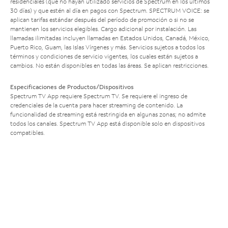
residenciales (que no hayan utilizado servicios de Spectrum en los últimos
30 días) y que estén al día en pagos con Spectrum. SPECTRUM VOICE: se
aplican tarifas estándar después del período de promoción o si no se
mantienen los servicios elegibles. Cargo adicional por instalación. Las
llamadas ilimitadas incluyen llamadas en Estados Unidos, Canadá, México,
Puerto Rico, Guam, las Islas Vírgenes y más. Servicios sujetos a todos los
términos y condiciones de servicio vigentes, los cuales están sujetos a
cambios. No están disponibles en todas las áreas. Se aplican restricciones.
Especificaciones de Productos/Dispositivos
Spectrum TV App requiere Spectrum TV. Se requiere el ingreso de
credenciales de la cuenta para hacer streaming de contenido. La
funcionalidad de streaming está restringida en algunas zonas; no admite
todos los canales. Spectrum TV App está disponible solo en dispositivos
compatibles.