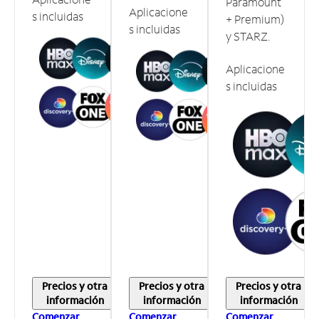
Paramount
Aplicacione
s incluidas
+ Premium)
s incluidas
y STARZ.
Aplicacione
s incluidas
Precios y otra
Precios y otra
Precios y otra
información
información
información
Comenzar
Comenzar
Comenzar