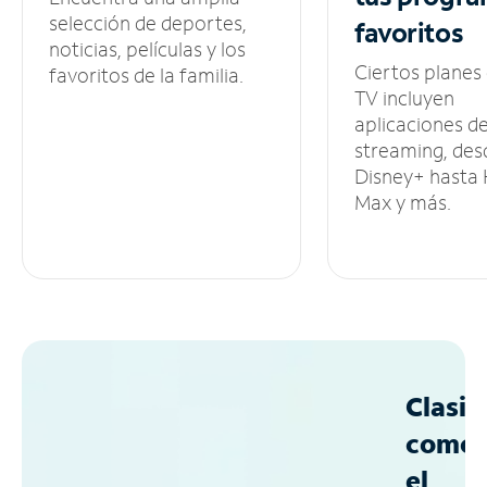
selección de deportes,
favoritos
noticias, películas y los
Ciertos planes
favoritos de la familia.
TV incluyen
aplicaciones d
streaming, des
Disney+ hasta
Max y más.
Clasif
como
el