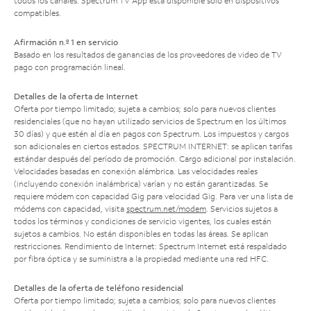
todos los canales. Spectrum TV App está disponible solo en dispositivos
compatibles.
Afirmación n.º 1 en servicio
Basado en los resultados de ganancias de los proveedores de video de TV
pago con programación lineal.
Detalles de la oferta de Internet
Oferta por tiempo limitado; sujeta a cambios; solo para nuevos clientes
residenciales (que no hayan utilizado servicios de Spectrum en los últimos
30 días) y que estén al día en pagos con Spectrum. Los impuestos y cargos
son adicionales en ciertos estados. SPECTRUM INTERNET: se aplican tarifas
estándar después del período de promoción. Cargo adicional por instalación.
Velocidades basadas en conexión alámbrica. Las velocidades reales
(incluyendo conexión inalámbrica) varían y no están garantizadas. Se
requiere módem con capacidad Gig para velocidad Gig. Para ver una lista de
módems con capacidad, visita
spectrum.net/modem
. Servicios sujetos a
todos los términos y condiciones de servicio vigentes, los cuales están
sujetos a cambios. No están disponibles en todas las áreas. Se aplican
restricciones. Rendimiento de Internet: Spectrum Internet está respaldado
por fibra óptica y se suministra a la propiedad mediante una red HFC.
Detalles de la oferta de teléfono residencial
Oferta por tiempo limitado; sujeta a cambios; solo para nuevos clientes