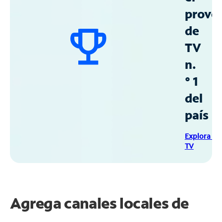
prove
de
TV
n.
° 1
del
país
Explora Sp
TV
Agrega canales locales de