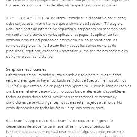
titulares. Para conocer más detalles, visita
spectrum.com/disclosures
.
XUMO STREAM BOX GRATIS: oferta limitada a un dispositivo por cuenta;
debe canjearse al mismo tiempo que el servicio de Spectrum TV elegible.
Requiere Spectrum Internet. Se requieren suscripciones por separado para
ver contenido a través de varias aplicaciones pagas. Se aplican tarifas
estándar después del período de promoción o si no se mantienen los
servicios elegibles. Xumo Stream Box y todos los demás nombres de
productos, logotipos, eslóganes y marcas de Xumo son marcas comerciales
de Xumo o sus licenciatarios.
Se aplican restricciones
Oferta por tiempo limitado; sujeta a cambios; solo para nuevos clientes
residenciales (que no hayan utilizado servicios de Spectrum en los últimos
30 días) y que estén al día en pagos con Spectrum. Disponibilidad de canales
con base en el nivel de servicio y no todos los canales están disponibles en
todos los mercados o zonas. Servicios sujetos a todos los términos y
condiciones de servicio vigentes, los cuales están sujetos a cambios. No
están disponibles en todas las áreas. Se aplican restricciones.
Spectrum TV App requiere Spectrum TV. Se requiere el ingreso de
credenciales de la cuenta para hacer streaming de contenido. La
funcionalidad de streaming está restringida en algunas zonas; no admite