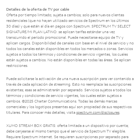
Detalles de la oferta de TV por cable
Oferta por tiempo limitado; sujeta a cambios; solo para nuevos clientes
residenciales (que no hayan utilizado servicios de Spectrum en los últimos
30 días) y que estén al día en pagos con Spectrum. SPECTRUM TV SELECT
SIGNATURE/MI PLAN LATINO: se aplican tarifas estándar una vez
transcurrido el período promocional. Puede necesitarse equipo de TV y
aplican cargos. Disponibilidad de canales con base en el nivel de servicio y no
todos los canales están disponibles en todos los mercados o zonas. Servicios
sujetos a todos los términos y condiciones de servicio vigentes, los cuales
están sujetos a cambios. No están disponibles en todas las áreas. Se aplican
restricciones.
Puede solicitarse la activación de una nueva suscripción para ver contenido a
través de cada aplicación de streaming. Esto no reemplaza las suscripciones
existentes; esas se administrarán por separado. Servicios sujetos a todos los
términos y condiciones de servicio vigentes, los cuales están sujetos a
cambios. ©2025 Charter Communications. Todas las demás marcas
comerciales y los logotipos presentes aquí son propiedad de sus respectivos
titulares. Para conocer más detalles, visita
spectrum.com/disclosures
.
XUMO STREAM BOX GRATIS: oferta limitada a un dispositivo por cuenta;
debe canjearse al mismo tiempo que el servicio de Spectrum TV elegible.
Requiere Spectrum Internet. Se requieren suscripciones por separado para