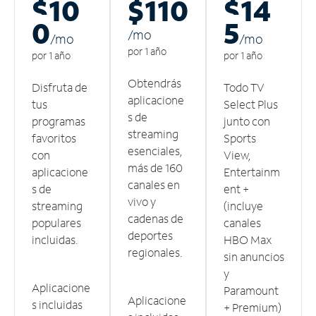
$10
$110
$14
0
5
/m
o
/m
o
/m
o
por 1 año
por 1 año
por 1 año
Obtendrás
Disfruta de
Todo TV
aplicacione
tus
Select Plus
s de
programas
junto con
streaming
favoritos
Sports
esenciales,
con
View,
más de 160
aplicacione
Entertainm
canales en
s de
ent +
vivo y
streaming
(incluye
cadenas de
populares
canales
deportes
incluidas.
HBO Max
regionales.
sin anuncios
y
Aplicacione
Paramount
Aplicacione
s incluidas
+ Premium)