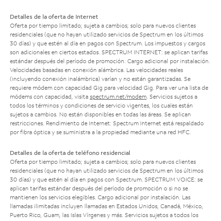
Detalles de la oferta de Internet
Oferta por tiempo limitado; sujeta a cambios; solo para nuevos clientes
residenciales (que no hayan utilizado servicios de Spectrum en los últimos
30 días) y que estén al día en pagos con Spectrum. Los impuestos y cargos
son adicionales en ciertos estados. SPECTRUM INTERNET: se aplican tarifas
estándar después del período de promoción. Cargo adicional por instalación.
Velocidades basadas en conexión alámbrica. Las velocidades reales
(incluyendo conexión inalámbrica) varían y no están garantizadas. Se
requiere módem con capacidad Gig para velocidad Gig. Para ver una lista de
módems con capacidad, visita
spectrum.net/modem
. Servicios sujetos a
todos los términos y condiciones de servicio vigentes, los cuales están
sujetos a cambios. No están disponibles en todas las áreas. Se aplican
restricciones. Rendimiento de Internet: Spectrum Internet está respaldado
por fibra óptica y se suministra a la propiedad mediante una red HFC.
Detalles de la oferta de teléfono residencial
Oferta por tiempo limitado; sujeta a cambios; solo para nuevos clientes
residenciales (que no hayan utilizado servicios de Spectrum en los últimos
30 días) y que estén al día en pagos con Spectrum. SPECTRUM VOICE: se
aplican tarifas estándar después del período de promoción o si no se
mantienen los servicios elegibles. Cargo adicional por instalación. Las
llamadas ilimitadas incluyen llamadas en Estados Unidos, Canadá, México,
Puerto Rico, Guam, las Islas Vírgenes y más. Servicios sujetos a todos los