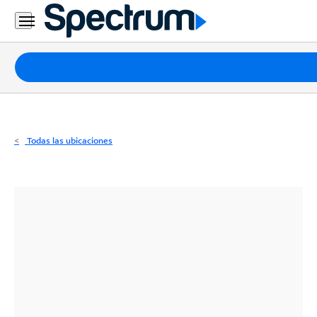
Residencial
Business
Paquetes
Internet
TV
Todas las ubicaciones
Móvil
Teléfono
Residencial
Business
Contáctanos
Inglés