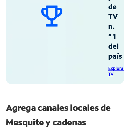
de
TV
n.
° 1
del
país
Explora Sp
TV
Agrega canales locales de
Mesquite y cadenas