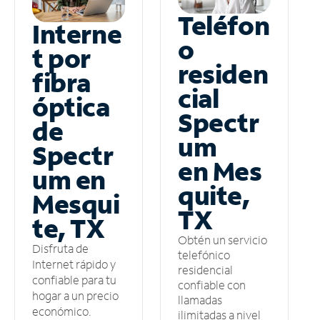
Teléfon
Interne
o
t por
residen
fibra
cial
óptica
Spectr
de
um
Spectr
en Mes
um en
quite,
Mesqui
TX
te, TX
Obtén un servicio
Disfruta de
telefónico
Internet rápido y
residencial
confiable para tu
confiable con
hogar a un precio
llamadas
económico.
ilimitadas a nivel