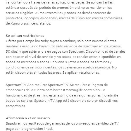
ver contenido a través de varias aplicaciones pagas. Se aplican tarifas
estándar después del período de promoción o si no se mantienen los
servicios elegibles. Xumo Stream Box y todos los demás nombres de
productos, logotipos, eslóganes y marcas de Xumo son marcas comerciales
de Xumo o sus licenciatarios.
Se aplican restricciones
Oferta por tiempo limitado; sujeta a cambios; solo para nuevos clientes
residenciales (que no hayan utilizado servicios de Spectrum en los últimos
30 días) y que estén al día en pagos con Spectrum. Disponibilidad de canales
con base en el nivel de servicio y no todos los canales están disponibles en
todos los mercados o zonas. Servicios sujetos a todos los términos y
condiciones de servicio vigentes, los cuales están sujetos a cambios. No
están disponibles en todas las áreas. Se aplican restricciones.
Spectrum TV App requiere Spectrum TV. Se requiere el ingreso de
credenciales de la cuenta para hacer streaming de contenido. La
funcionalidad de streaming está restringida en algunas zonas; no admite
todos los canales. Spectrum TV App está disponible solo en dispositivos
compatibles.
Afirmación n.º 1 en servicio
Basado en los resultados de ganancias de los proveedores de video de TV
pago con programación lineal.