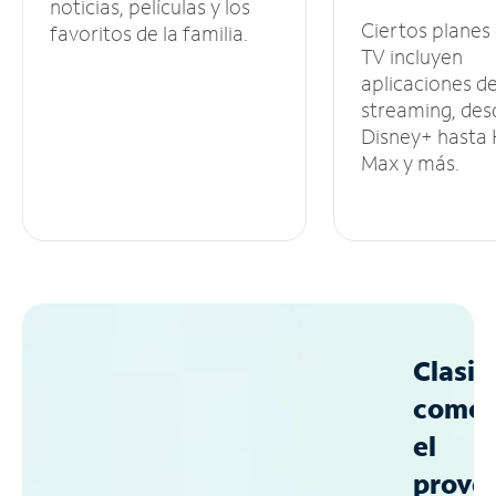
noticias, películas y los
Ciertos planes
favoritos de la familia.
TV incluyen
aplicaciones d
streaming, des
Disney+ hasta
Max y más.
Clasif
como
el
prove