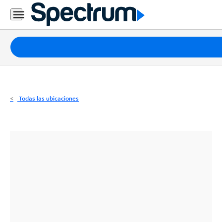
Residencial
Business
Paquetes
Internet
TV
Todas las ubicaciones
Móvil
Teléfono
Residencial
Business
Contáctanos
Inglés