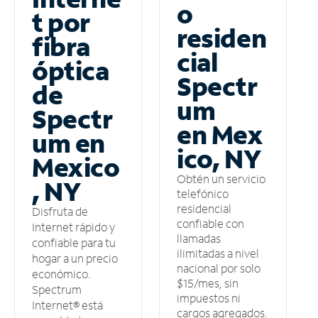
o
t por
residen
fibra
cial
óptica
Spectr
de
um
Spectr
en Mex
um en
ico, NY
Mexico
Obtén un servicio
, NY
telefónico
residencial
Disfruta de
confiable con
Internet rápido y
llamadas
confiable para tu
ilimitadas a nivel
hogar a un precio
nacional por solo
económico.
$15/mes, sin
Spectrum
impuestos ni
Internet® está
cargos agregados.