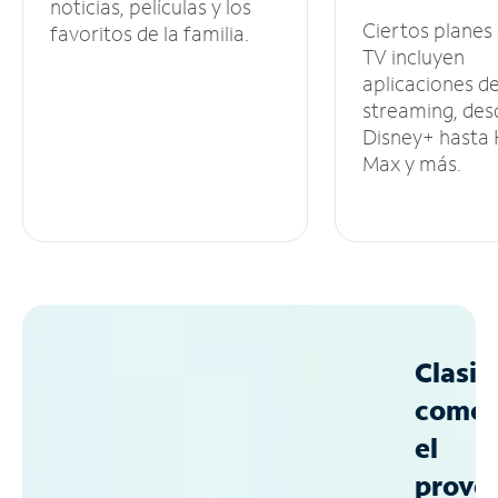
noticias, películas y los
Ciertos planes
favoritos de la familia.
TV incluyen
aplicaciones d
streaming, des
Disney+ hasta
Max y más.
Clasif
como
el
prove