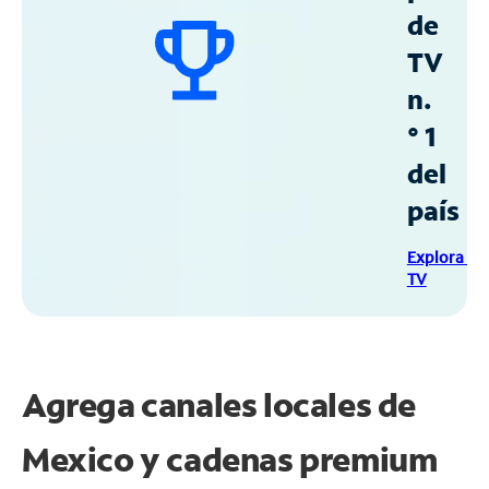
de
TV
n.
° 1
del
país
Explora Sp
TV
Agrega canales locales de
Mexico y cadenas premium