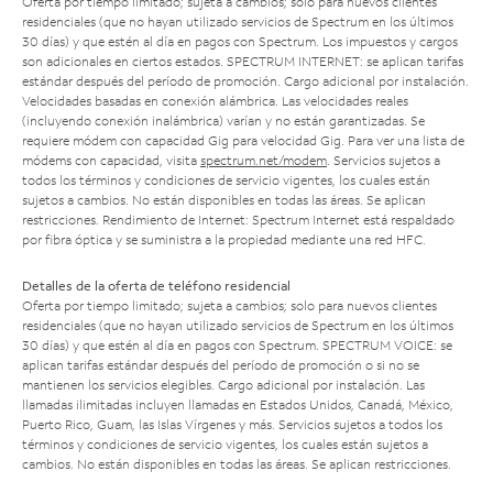
Oferta por tiempo limitado; sujeta a cambios; solo para nuevos clientes
residenciales (que no hayan utilizado servicios de Spectrum en los últimos
30 días) y que estén al día en pagos con Spectrum. Los impuestos y cargos
son adicionales en ciertos estados. SPECTRUM INTERNET: se aplican tarifas
estándar después del período de promoción. Cargo adicional por instalación.
Velocidades basadas en conexión alámbrica. Las velocidades reales
(incluyendo conexión inalámbrica) varían y no están garantizadas. Se
requiere módem con capacidad Gig para velocidad Gig. Para ver una lista de
módems con capacidad, visita
spectrum.net/modem
. Servicios sujetos a
todos los términos y condiciones de servicio vigentes, los cuales están
sujetos a cambios. No están disponibles en todas las áreas. Se aplican
restricciones. Rendimiento de Internet: Spectrum Internet está respaldado
por fibra óptica y se suministra a la propiedad mediante una red HFC.
Detalles de la oferta de teléfono residencial
Oferta por tiempo limitado; sujeta a cambios; solo para nuevos clientes
residenciales (que no hayan utilizado servicios de Spectrum en los últimos
30 días) y que estén al día en pagos con Spectrum. SPECTRUM VOICE: se
aplican tarifas estándar después del período de promoción o si no se
mantienen los servicios elegibles. Cargo adicional por instalación. Las
llamadas ilimitadas incluyen llamadas en Estados Unidos, Canadá, México,
Puerto Rico, Guam, las Islas Vírgenes y más. Servicios sujetos a todos los
términos y condiciones de servicio vigentes, los cuales están sujetos a
cambios. No están disponibles en todas las áreas. Se aplican restricciones.