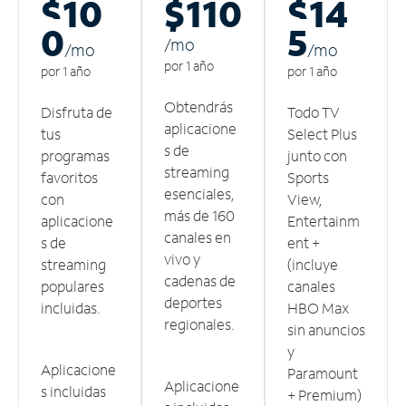
$10
$110
$14
0
5
/m
o
/m
o
/m
o
por 1 año
por 1 año
por 1 año
Obtendrás
Disfruta de
Todo TV
aplicacione
tus
Select Plus
s de
programas
junto con
streaming
favoritos
Sports
esenciales,
con
View,
más de 160
aplicacione
Entertainm
canales en
s de
ent +
vivo y
streaming
(incluye
cadenas de
populares
canales
deportes
incluidas.
HBO Max
regionales.
sin anuncios
y
Aplicacione
Paramount
Aplicacione
s incluidas
+ Premium)