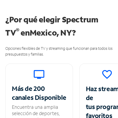
¿Por qué elegir Spectrum
®
TV
en
Mexico, NY?
Opciones flexibles de TV y streaming que funcionan para todos los
presupuestos y familias.
Más de 200
Haz strea
canales
Disponible
de
tus
progra
Encuentra una amplia
selección de deportes,
favoritos