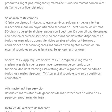
productos, logotipos, eslóganes y marcas de Xumo son marcas comerciales
de Xumo o sus licenciatarios.
Se aplican restricciones
Oferta por tiempo limitado; sujeta a cambios; solo para nuevos clientes
residenciales (que no hayan utilizado servicios de Spectrum en los últimos
30 días) y que estén al día en pagos con Spectrum. Disponibilidad de canales
con base en el nivel de servicio y no todos los canales están disponibles en
todos los mercados o zonas. Servicios sujetos a todos los términos y
condiciones de servicio vigentes, los cuales están sujetos a cambios. No
están disponibles en todas las áreas. Se aplican restricciones.
Spectrum TV App requiere Spectrum TV. Se requiere el ingreso de
credenciales de la cuenta para hacer streaming de contenido. La
funcionalidad de streaming está restringida en algunas zonas; no admite
todos los canales. Spectrum TV App está disponible solo en dispositivos
compatibles.
Afirmación n.º 1 en servicio
Basado en los resultados de ganancias de los proveedores de video de TV
pago con programación lineal.
Detalles de la oferta de Internet