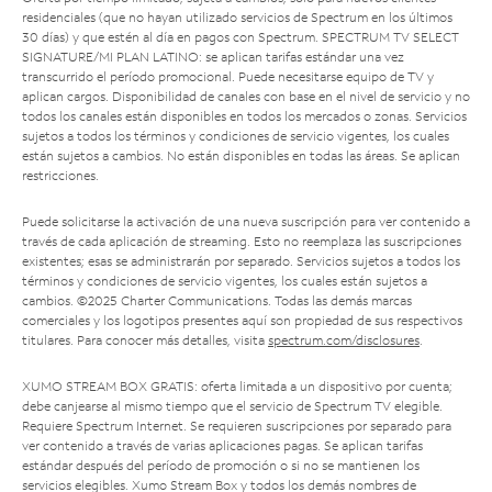
residenciales (que no hayan utilizado servicios de Spectrum en los últimos
30 días) y que estén al día en pagos con Spectrum. SPECTRUM TV SELECT
SIGNATURE/MI PLAN LATINO: se aplican tarifas estándar una vez
transcurrido el período promocional. Puede necesitarse equipo de TV y
aplican cargos. Disponibilidad de canales con base en el nivel de servicio y no
todos los canales están disponibles en todos los mercados o zonas. Servicios
sujetos a todos los términos y condiciones de servicio vigentes, los cuales
están sujetos a cambios. No están disponibles en todas las áreas. Se aplican
restricciones.
Puede solicitarse la activación de una nueva suscripción para ver contenido a
través de cada aplicación de streaming. Esto no reemplaza las suscripciones
existentes; esas se administrarán por separado. Servicios sujetos a todos los
términos y condiciones de servicio vigentes, los cuales están sujetos a
cambios. ©2025 Charter Communications. Todas las demás marcas
comerciales y los logotipos presentes aquí son propiedad de sus respectivos
titulares. Para conocer más detalles, visita
spectrum.com/disclosures
.
XUMO STREAM BOX GRATIS: oferta limitada a un dispositivo por cuenta;
debe canjearse al mismo tiempo que el servicio de Spectrum TV elegible.
Requiere Spectrum Internet. Se requieren suscripciones por separado para
ver contenido a través de varias aplicaciones pagas. Se aplican tarifas
estándar después del período de promoción o si no se mantienen los
servicios elegibles. Xumo Stream Box y todos los demás nombres de