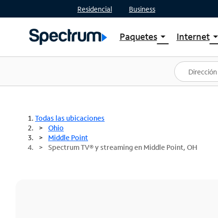
Residencial
Business
Paquetes
Internet
arrow_drop_down
arrow_drop
Ver paquetes
Spectr
Spectrum One
Planes
Mejores ofertas
Spectr
Ofertas en tu área
Intern
Todas las ubicaciones
Ohio
Middle Point
Spectrum TV® y streaming en Middle Point, OH