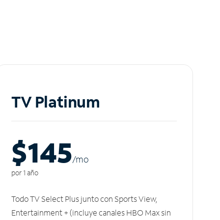
TV Platinum
$145
/m
o
por 1 año
Todo TV Select Plus junto con Sports View,
Entertainment + (incluye canales HBO Max sin