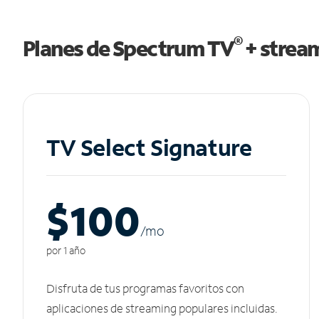
®
Planes de Spectrum TV
+ strea
TV Select Signature
$100
/m
o
por 1 año
Disfruta de tus programas favoritos con
aplicaciones de streaming populares incluidas.