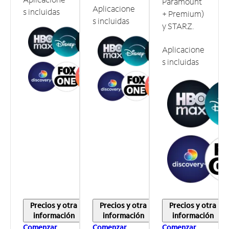
Paramount
Aplicacione
s incluidas
+ Premium)
s incluidas
y STARZ.
Aplicacione
s incluidas
Precios y otra
Precios y otra
Precios y otra
información
información
información
Comenzar
Comenzar
Comenzar