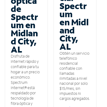
óptica
Spectr
de
um
Spectr
en Midl
um en
and
Midlan
City,
d City,
AL
AL
Obtén un servicio
Disfruta de
telefónico
Internet rápido y
residencial
confiable para tu
confiable con
hogar a un precio
llamadas
económico.
ilimitadas a nivel
Spectrum
nacional por solo
Internet® está
$15/mes, sin
respaldado por
impuestos ni
tecnología de
cargos agregados.
fibra óptica y