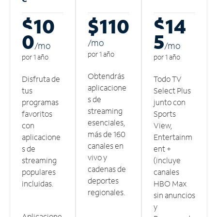
$10
$110
$14
0
5
/m
o
/m
o
/m
o
por 1 año
por 1 año
por 1 año
Obtendrás
Disfruta de
Todo TV
aplicacione
tus
Select Plus
s de
programas
junto con
streaming
favoritos
Sports
esenciales,
con
View,
más de 160
aplicacione
Entertainm
canales en
s de
ent +
vivo y
streaming
(incluye
cadenas de
populares
canales
deportes
incluidas.
HBO Max
regionales.
sin anuncios
y
Aplicacione