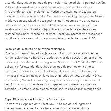
estándar después del período de promoción. Cargo adicional por instalación.
Velocidades basadas en conexión alámbrica. Las velocidades reales
(incluyendo conexión inalámbrica) varían y no están garantizadas. Se
requiere módem con capacidad Gig para velocidad Gig. Para ver una lista de
módems con capacidad, visita
spectrum.net/modem
. Servicios sujetos a
todos los términos y condiciones de servicio vigentes, los cuales están
sujetos a cambios. No están disponibles en todas las áreas. Se aplican
restricciones. Rendimiento de Internet: Spectrum Internet está respaldado
por fibra óptica y se suministra a la propiedad mediante una red HFC.
Detalles de la oferta de teléfono residencial
Oferta por tiempo limitado; sujeta a cambios; solo para nuevos clientes
residenciales (que no hayan utilizado servicios de Spectrum en los últimos
30 días) y que estén al día en pagos con Spectrum. SPECTRUM VOICE: se
aplican tarifas estándar después del período de promoción o si no se
mantienen los servicios elegibles. Cargo adicional por instalación. Las
llamadas ilimitadas incluyen llamadas en Estados Unidos, Canadá, México,
Puerto Rico, Guam, las Islas Vírgenes y más. Servicios sujetos a todos los
términos y condiciones de servicio vigentes, los cuales están sujetos a
cambios. No están disponibles en todas las áreas. Se aplican restricciones.
Especificaciones de Productos/Dispositivos
Spectrum TV App requiere Spectrum TV. Se requiere el ingreso de
credenciales de la cuenta para hacer streaming de contenido. La