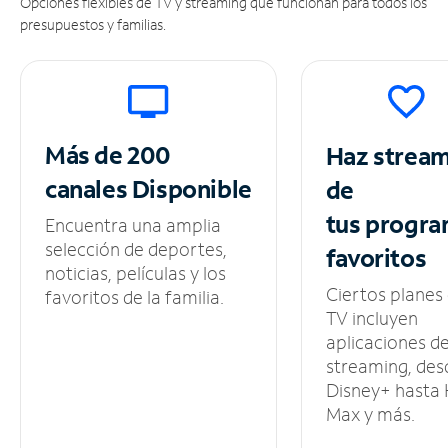
Opciones flexibles de TV y streaming que funcionan para todos los
presupuestos y familias.
Más de 200
Haz strea
canales
Disponible
de
tus
progra
Encuentra una amplia
selección de deportes,
favoritos
noticias, películas y los
Ciertos planes
favoritos de la familia.
TV incluyen
aplicaciones d
streaming, des
Disney+ hasta
Max y más.