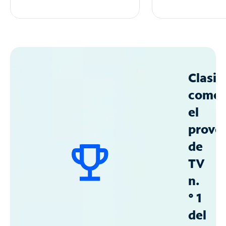
Clasif
como
el
prove
de
TV
n.
° 1
del