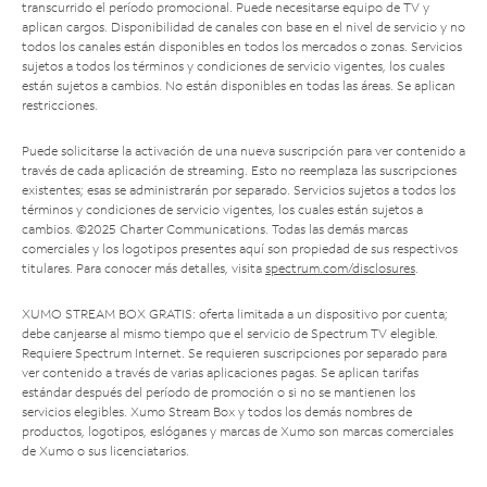
transcurrido el período promocional. Puede necesitarse equipo de TV y
aplican cargos. Disponibilidad de canales con base en el nivel de servicio y no
todos los canales están disponibles en todos los mercados o zonas. Servicios
sujetos a todos los términos y condiciones de servicio vigentes, los cuales
están sujetos a cambios. No están disponibles en todas las áreas. Se aplican
restricciones.
Puede solicitarse la activación de una nueva suscripción para ver contenido a
través de cada aplicación de streaming. Esto no reemplaza las suscripciones
existentes; esas se administrarán por separado. Servicios sujetos a todos los
términos y condiciones de servicio vigentes, los cuales están sujetos a
cambios. ©2025 Charter Communications. Todas las demás marcas
comerciales y los logotipos presentes aquí son propiedad de sus respectivos
titulares. Para conocer más detalles, visita
spectrum.com/disclosures
.
XUMO STREAM BOX GRATIS: oferta limitada a un dispositivo por cuenta;
debe canjearse al mismo tiempo que el servicio de Spectrum TV elegible.
Requiere Spectrum Internet. Se requieren suscripciones por separado para
ver contenido a través de varias aplicaciones pagas. Se aplican tarifas
estándar después del período de promoción o si no se mantienen los
servicios elegibles. Xumo Stream Box y todos los demás nombres de
productos, logotipos, eslóganes y marcas de Xumo son marcas comerciales
de Xumo o sus licenciatarios.