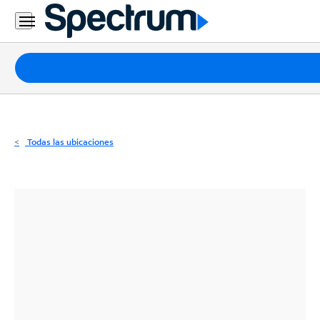
Residencial
Business
Paquetes
Internet
TV
Todas las ubicaciones
Móvil
Teléfono
Residencial
Business
Contáctanos
Inglés