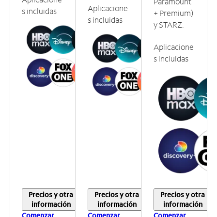
Paramount
Aplicacione
s incluidas
+ Premium)
s incluidas
y STARZ.
Aplicacione
s incluidas
Precios y otra
Precios y otra
Precios y otra
información
información
información
Comenzar
Comenzar
Comenzar