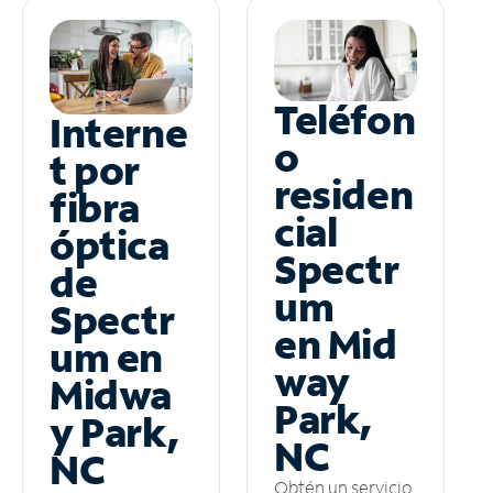
Teléfon
Interne
o
t por
residen
fibra
cial
óptica
Spectr
de
um
Spectr
en Mid
um en
way
Midwa
Park,
y Park,
NC
NC
Obtén un servicio