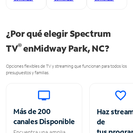
¿Por qué elegir Spectrum
®
TV
en
Midway Park, NC?
Opciones flexibles de TV y streaming que funcionan para todos los
presupuestos y familias.
Más de 200
Haz strea
canales
Disponible
de
tus
progra
Encuentra una amplia