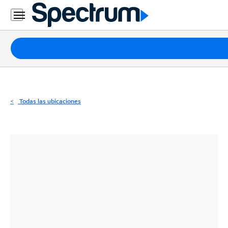
Residencial
Business
Paquetes
Internet
TV
Todas las ubicaciones
Móvil
Teléfono
Residencial
Business
Contáctanos
Inglés