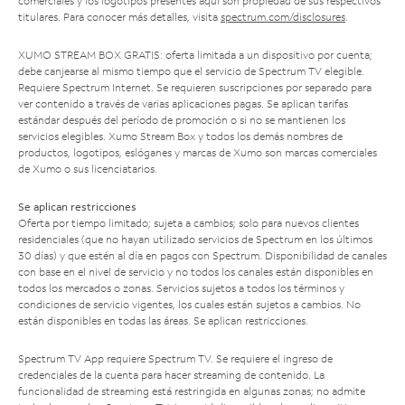
comerciales y los logotipos presentes aquí son propiedad de sus respectivos
titulares. Para conocer más detalles, visita
spectrum.com/disclosures
.
XUMO STREAM BOX GRATIS: oferta limitada a un dispositivo por cuenta;
debe canjearse al mismo tiempo que el servicio de Spectrum TV elegible.
Requiere Spectrum Internet. Se requieren suscripciones por separado para
ver contenido a través de varias aplicaciones pagas. Se aplican tarifas
estándar después del período de promoción o si no se mantienen los
servicios elegibles. Xumo Stream Box y todos los demás nombres de
productos, logotipos, eslóganes y marcas de Xumo son marcas comerciales
de Xumo o sus licenciatarios.
Se aplican restricciones
Oferta por tiempo limitado; sujeta a cambios; solo para nuevos clientes
residenciales (que no hayan utilizado servicios de Spectrum en los últimos
30 días) y que estén al día en pagos con Spectrum. Disponibilidad de canales
con base en el nivel de servicio y no todos los canales están disponibles en
todos los mercados o zonas. Servicios sujetos a todos los términos y
condiciones de servicio vigentes, los cuales están sujetos a cambios. No
están disponibles en todas las áreas. Se aplican restricciones.
Spectrum TV App requiere Spectrum TV. Se requiere el ingreso de
credenciales de la cuenta para hacer streaming de contenido. La
funcionalidad de streaming está restringida en algunas zonas; no admite