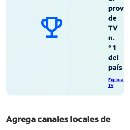
prove
de
TV
n.
° 1
del
país
Explora Sp
TV
Agrega canales locales de