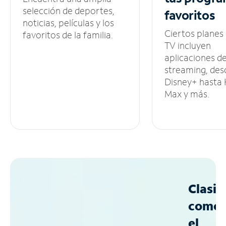
selección de deportes,
favoritos
noticias, películas y los
Ciertos planes
favoritos de la familia.
TV incluyen
aplicaciones d
streaming, des
Disney+ hasta
Max y más.
Clasif
como
el