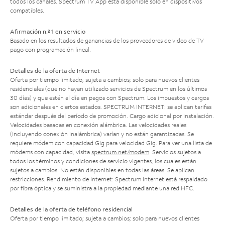
todos los canales. Spectrum TV App está disponible solo en dispositivos
compatibles.
Afirmación n.º 1 en servicio
Basado en los resultados de ganancias de los proveedores de video de TV
pago con programación lineal.
Detalles de la oferta de Internet
Oferta por tiempo limitado; sujeta a cambios; solo para nuevos clientes
residenciales (que no hayan utilizado servicios de Spectrum en los últimos
30 días) y que estén al día en pagos con Spectrum. Los impuestos y cargos
son adicionales en ciertos estados. SPECTRUM INTERNET: se aplican tarifas
estándar después del período de promoción. Cargo adicional por instalación.
Velocidades basadas en conexión alámbrica. Las velocidades reales
(incluyendo conexión inalámbrica) varían y no están garantizadas. Se
requiere módem con capacidad Gig para velocidad Gig. Para ver una lista de
módems con capacidad, visita
spectrum.net/modem
. Servicios sujetos a
todos los términos y condiciones de servicio vigentes, los cuales están
sujetos a cambios. No están disponibles en todas las áreas. Se aplican
restricciones. Rendimiento de Internet: Spectrum Internet está respaldado
por fibra óptica y se suministra a la propiedad mediante una red HFC.
Detalles de la oferta de teléfono residencial
Oferta por tiempo limitado; sujeta a cambios; solo para nuevos clientes