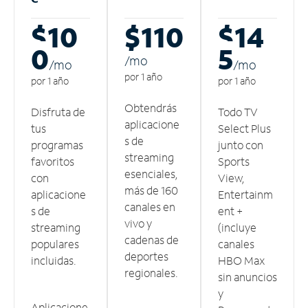
$10
$110
$14
0
5
/m
o
/m
o
/m
o
por 1 año
por 1 año
por 1 año
Obtendrás
Disfruta de
Todo TV
aplicacione
tus
Select Plus
s de
programas
junto con
streaming
favoritos
Sports
esenciales,
con
View,
más de 160
aplicacione
Entertainm
canales en
s de
ent +
vivo y
streaming
(incluye
cadenas de
populares
canales
deportes
incluidas.
HBO Max
regionales.
sin anuncios
y
Aplicacione