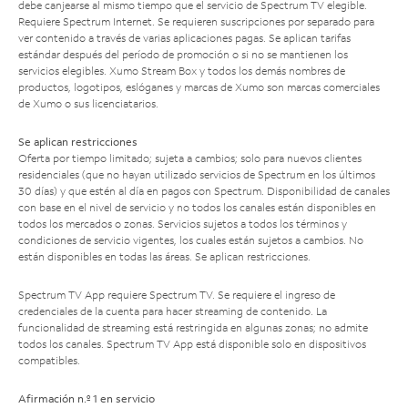
debe canjearse al mismo tiempo que el servicio de Spectrum TV elegible.
Requiere Spectrum Internet. Se requieren suscripciones por separado para
ver contenido a través de varias aplicaciones pagas. Se aplican tarifas
estándar después del período de promoción o si no se mantienen los
servicios elegibles. Xumo Stream Box y todos los demás nombres de
productos, logotipos, eslóganes y marcas de Xumo son marcas comerciales
de Xumo o sus licenciatarios.
Se aplican restricciones
Oferta por tiempo limitado; sujeta a cambios; solo para nuevos clientes
residenciales (que no hayan utilizado servicios de Spectrum en los últimos
30 días) y que estén al día en pagos con Spectrum. Disponibilidad de canales
con base en el nivel de servicio y no todos los canales están disponibles en
todos los mercados o zonas. Servicios sujetos a todos los términos y
condiciones de servicio vigentes, los cuales están sujetos a cambios. No
están disponibles en todas las áreas. Se aplican restricciones.
Spectrum TV App requiere Spectrum TV. Se requiere el ingreso de
credenciales de la cuenta para hacer streaming de contenido. La
funcionalidad de streaming está restringida en algunas zonas; no admite
todos los canales. Spectrum TV App está disponible solo en dispositivos
compatibles.
Afirmación n.º 1 en servicio