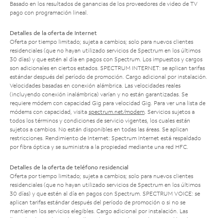
Basado en los resultados de ganancias de los proveedores de video de TV
pago con programación lineal.
Detalles de la oferta de Internet
Oferta por tiempo limitado; sujeta a cambios; solo para nuevos clientes
residenciales (que no hayan utilizado servicios de Spectrum en los últimos
30 días) y que estén al día en pagos con Spectrum. Los impuestos y cargos
son adicionales en ciertos estados. SPECTRUM INTERNET: se aplican tarifas
estándar después del período de promoción. Cargo adicional por instalación.
Velocidades basadas en conexión alámbrica. Las velocidades reales
(incluyendo conexión inalámbrica) varían y no están garantizadas. Se
requiere módem con capacidad Gig para velocidad Gig. Para ver una lista de
módems con capacidad, visita
spectrum.net/modem
. Servicios sujetos a
todos los términos y condiciones de servicio vigentes, los cuales están
sujetos a cambios. No están disponibles en todas las áreas. Se aplican
restricciones. Rendimiento de Internet: Spectrum Internet está respaldado
por fibra óptica y se suministra a la propiedad mediante una red HFC.
Detalles de la oferta de teléfono residencial
Oferta por tiempo limitado; sujeta a cambios; solo para nuevos clientes
residenciales (que no hayan utilizado servicios de Spectrum en los últimos
30 días) y que estén al día en pagos con Spectrum. SPECTRUM VOICE: se
aplican tarifas estándar después del período de promoción o si no se
mantienen los servicios elegibles. Cargo adicional por instalación. Las