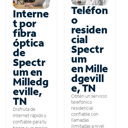
Teléfon
Interne
o
t por
residen
fibra
cial
óptica
Spectr
de
um
Spectr
en Mille
um en
dgevill
Milledg
e, TN
eville,
Obtén un servicio
TN
telefónico
residencial
Disfruta de
confiable con
Internet rápido y
llamadas
confiable para tu
ilimitadas a nivel
hogar a un precio