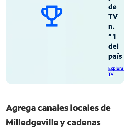
de
TV
n.
° 1
del
país
Explora Sp
TV
Agrega canales locales de
Milledgeville y cadenas