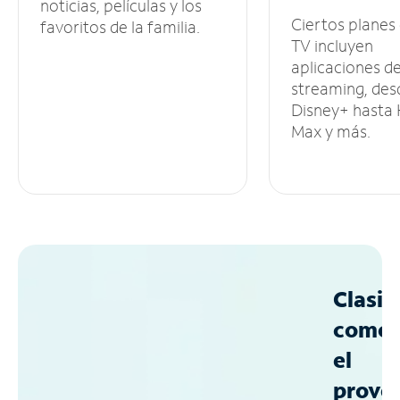
noticias, películas y los
Ciertos planes
favoritos de la familia.
TV incluyen
aplicaciones d
streaming, des
Disney+ hasta
Max y más.
Clasif
como
el
prove