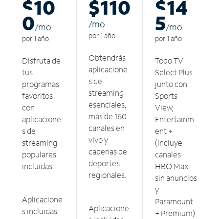
$10
$110
$14
0
5
/m
o
/m
o
/m
o
por 1 año
por 1 año
por 1 año
Obtendrás
Disfruta de
Todo TV
aplicacione
tus
Select Plus
s de
programas
junto con
streaming
favoritos
Sports
esenciales,
con
View,
más de 160
aplicacione
Entertainm
canales en
s de
ent +
vivo y
streaming
(incluye
cadenas de
populares
canales
deportes
incluidas.
HBO Max
regionales.
sin anuncios
y
Aplicacione
Paramount
Aplicacione
s incluidas
+ Premium)