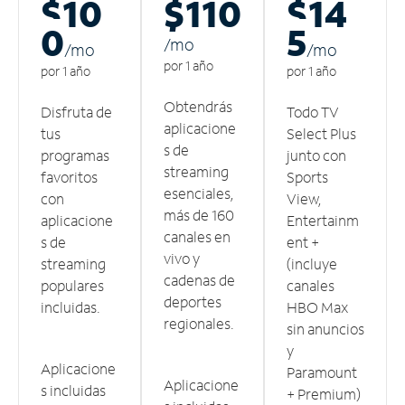
$10
$110
$14
0
5
/m
o
/m
o
/m
o
por 1 año
por 1 año
por 1 año
Obtendrás
Disfruta de
Todo TV
aplicacione
tus
Select Plus
s de
programas
junto con
streaming
favoritos
Sports
esenciales,
con
View,
más de 160
aplicacione
Entertainm
canales en
s de
ent +
vivo y
streaming
(incluye
cadenas de
populares
canales
deportes
incluidas.
HBO Max
regionales.
sin anuncios
y
Aplicacione
Paramount
Aplicacione
s incluidas
+ Premium)