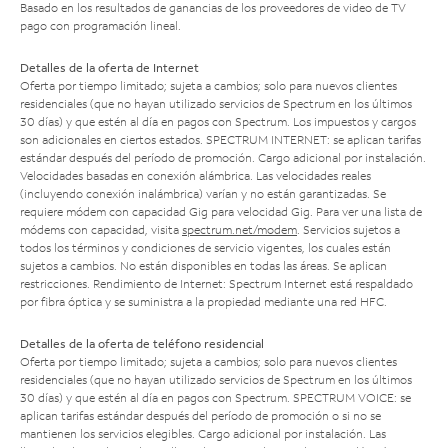
Basado en los resultados de ganancias de los proveedores de video de TV
pago con programación lineal.
Detalles de la oferta de Internet
Oferta por tiempo limitado; sujeta a cambios; solo para nuevos clientes
residenciales (que no hayan utilizado servicios de Spectrum en los últimos
30 días) y que estén al día en pagos con Spectrum. Los impuestos y cargos
son adicionales en ciertos estados. SPECTRUM INTERNET: se aplican tarifas
estándar después del período de promoción. Cargo adicional por instalación.
Velocidades basadas en conexión alámbrica. Las velocidades reales
(incluyendo conexión inalámbrica) varían y no están garantizadas. Se
requiere módem con capacidad Gig para velocidad Gig. Para ver una lista de
módems con capacidad, visita
spectrum.net/modem
. Servicios sujetos a
todos los términos y condiciones de servicio vigentes, los cuales están
sujetos a cambios. No están disponibles en todas las áreas. Se aplican
restricciones. Rendimiento de Internet: Spectrum Internet está respaldado
por fibra óptica y se suministra a la propiedad mediante una red HFC.
Detalles de la oferta de teléfono residencial
Oferta por tiempo limitado; sujeta a cambios; solo para nuevos clientes
residenciales (que no hayan utilizado servicios de Spectrum en los últimos
30 días) y que estén al día en pagos con Spectrum. SPECTRUM VOICE: se
aplican tarifas estándar después del período de promoción o si no se
mantienen los servicios elegibles. Cargo adicional por instalación. Las