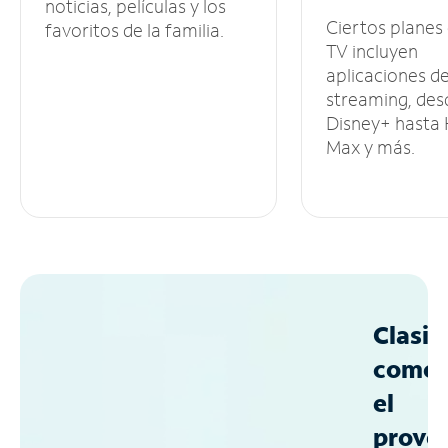
noticias, películas y los
Ciertos planes
favoritos de la familia.
TV incluyen
aplicaciones d
streaming, des
Disney+ hasta
Max y más.
Clasif
como
el
prove