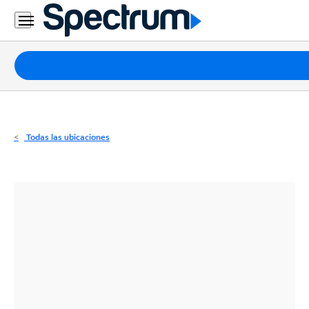
Residencial
Business
Paquetes
Internet
TV
Todas las ubicaciones
Móvil
Teléfono
Residencial
Business
Contáctanos
Inglés