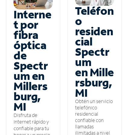
Teléfon
Interne
o
t por
residen
fibra
cial
óptica
Spectr
de
um
Spectr
en Mille
um en
rsburg,
Millers
MI
burg,
Obtén un servicio
MI
telefónico
residencial
Disfruta de
confiable con
Internet rápido y
llamadas
confiable para tu
ilimitadas a nivel
hogar a un precio