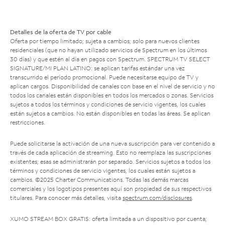
Detalles de la oferta de TV por cable
Oferta por tiempo limitado; sujeta a cambios; solo para nuevos clientes
residenciales (que no hayan utilizado servicios de Spectrum en los últimos
30 días) y que estén al día en pagos con Spectrum. SPECTRUM TV SELECT
SIGNATURE/MI PLAN LATINO: se aplican tarifas estándar una vez
transcurrido el período promocional. Puede necesitarse equipo de TV y
aplican cargos. Disponibilidad de canales con base en el nivel de servicio y no
todos los canales están disponibles en todos los mercados o zonas. Servicios
sujetos a todos los términos y condiciones de servicio vigentes, los cuales
están sujetos a cambios. No están disponibles en todas las áreas. Se aplican
restricciones.
Puede solicitarse la activación de una nueva suscripción para ver contenido a
través de cada aplicación de streaming. Esto no reemplaza las suscripciones
existentes; esas se administrarán por separado. Servicios sujetos a todos los
términos y condiciones de servicio vigentes, los cuales están sujetos a
cambios. ©2025 Charter Communications. Todas las demás marcas
comerciales y los logotipos presentes aquí son propiedad de sus respectivos
titulares. Para conocer más detalles, visita
spectrum.com/disclosures
.
XUMO STREAM BOX GRATIS: oferta limitada a un dispositivo por cuenta;