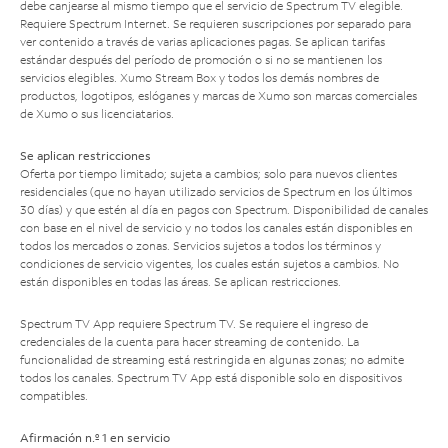
debe canjearse al mismo tiempo que el servicio de Spectrum TV elegible.
Requiere Spectrum Internet. Se requieren suscripciones por separado para
ver contenido a través de varias aplicaciones pagas. Se aplican tarifas
estándar después del período de promoción o si no se mantienen los
servicios elegibles. Xumo Stream Box y todos los demás nombres de
productos, logotipos, eslóganes y marcas de Xumo son marcas comerciales
de Xumo o sus licenciatarios.
Se aplican restricciones
Oferta por tiempo limitado; sujeta a cambios; solo para nuevos clientes
residenciales (que no hayan utilizado servicios de Spectrum en los últimos
30 días) y que estén al día en pagos con Spectrum. Disponibilidad de canales
con base en el nivel de servicio y no todos los canales están disponibles en
todos los mercados o zonas. Servicios sujetos a todos los términos y
condiciones de servicio vigentes, los cuales están sujetos a cambios. No
están disponibles en todas las áreas. Se aplican restricciones.
Spectrum TV App requiere Spectrum TV. Se requiere el ingreso de
credenciales de la cuenta para hacer streaming de contenido. La
funcionalidad de streaming está restringida en algunas zonas; no admite
todos los canales. Spectrum TV App está disponible solo en dispositivos
compatibles.
Afirmación n.º 1 en servicio