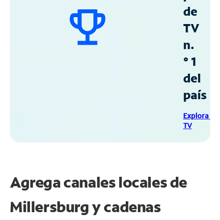
de
TV
n.
° 1
del
país
Explora Sp
TV
Agrega canales locales de
Millersburg y cadenas