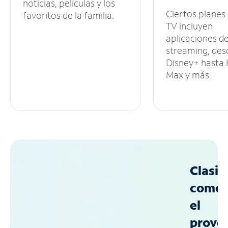
noticias, películas y los
Ciertos planes
favoritos de la familia.
TV incluyen
aplicaciones d
streaming, des
Disney+ hasta
Max y más.
Clasif
como
el
prove