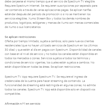
debe canjearse al mismo tiempo que el servicio de Spectrum TV elegible.
Requiere Spectrum Internet. Se requieren suscripciones por separado para
ver contenido a través de varias aplicaciones pagas. Se aplican tarifas
estándar después del período de promoción o si no se mantienen los
servicios elegibles. Xumo Stream Box y todos los demás nombres de
productos, logotipos, eslóganes y marcas de Xumo son marcas comerciales
de Xumo o sus licenciatarios.
Se aplican restricciones
Oferta por tiempo limitado; sujeta a cambios; solo para nuevos clientes
residenciales (que no hayan utilizado servicios de Spectrum en los últimos
30 días) y que estén al día en pagos con Spectrum. Disponibilidad de canales
con base en el nivel de servicio y no todos los canales están disponibles en
todos los mercados o zonas. Servicios sujetos a todos los términos y
condiciones de servicio vigentes, los cuales están sujetos a cambios. No
están disponibles en todas las áreas. Se aplican restricciones.
Spectrum TV App requiere Spectrum TV. Se requiere el ingreso de
credenciales de la cuenta para hacer streaming de contenido. La
funcionalidad de streaming está restringida en algunas zonas; no admite
todos los canales. Spectrum TV App está disponible solo en dispositivos
compatibles.
Afirmación n.º 1 en servicio