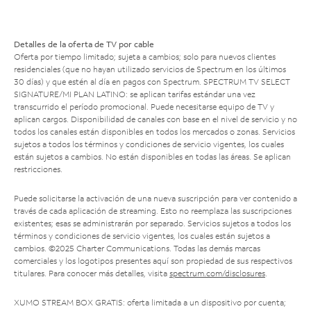
Detalles de la oferta de TV por cable
Oferta por tiempo limitado; sujeta a cambios; solo para nuevos clientes
residenciales (que no hayan utilizado servicios de Spectrum en los últimos
30 días) y que estén al día en pagos con Spectrum. SPECTRUM TV SELECT
SIGNATURE/MI PLAN LATINO: se aplican tarifas estándar una vez
transcurrido el período promocional. Puede necesitarse equipo de TV y
aplican cargos. Disponibilidad de canales con base en el nivel de servicio y no
todos los canales están disponibles en todos los mercados o zonas. Servicios
sujetos a todos los términos y condiciones de servicio vigentes, los cuales
están sujetos a cambios. No están disponibles en todas las áreas. Se aplican
restricciones.
Puede solicitarse la activación de una nueva suscripción para ver contenido a
través de cada aplicación de streaming. Esto no reemplaza las suscripciones
existentes; esas se administrarán por separado. Servicios sujetos a todos los
términos y condiciones de servicio vigentes, los cuales están sujetos a
cambios. ©2025 Charter Communications. Todas las demás marcas
comerciales y los logotipos presentes aquí son propiedad de sus respectivos
titulares. Para conocer más detalles, visita
spectrum.com/disclosures
.
XUMO STREAM BOX GRATIS: oferta limitada a un dispositivo por cuenta;