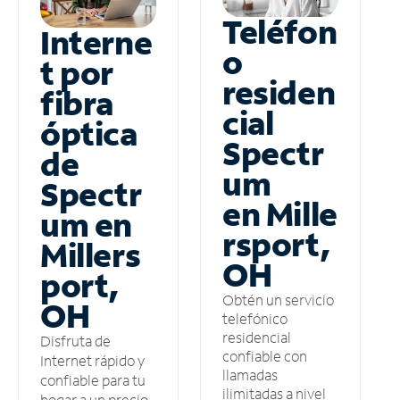
Teléfon
Interne
o
t por
residen
fibra
cial
óptica
Spectr
de
um
Spectr
en Mille
um en
rsport,
Millers
OH
port,
Obtén un servicio
OH
telefónico
residencial
Disfruta de
confiable con
Internet rápido y
llamadas
confiable para tu
ilimitadas a nivel
hogar a un precio