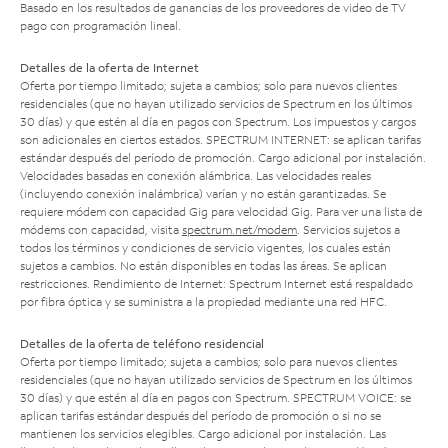
Basado en los resultados de ganancias de los proveedores de video de TV
pago con programación lineal.
Detalles de la oferta de Internet
Oferta por tiempo limitado; sujeta a cambios; solo para nuevos clientes
residenciales (que no hayan utilizado servicios de Spectrum en los últimos
30 días) y que estén al día en pagos con Spectrum. Los impuestos y cargos
son adicionales en ciertos estados. SPECTRUM INTERNET: se aplican tarifas
estándar después del período de promoción. Cargo adicional por instalación.
Velocidades basadas en conexión alámbrica. Las velocidades reales
(incluyendo conexión inalámbrica) varían y no están garantizadas. Se
requiere módem con capacidad Gig para velocidad Gig. Para ver una lista de
módems con capacidad, visita
spectrum.net/modem
. Servicios sujetos a
todos los términos y condiciones de servicio vigentes, los cuales están
sujetos a cambios. No están disponibles en todas las áreas. Se aplican
restricciones. Rendimiento de Internet: Spectrum Internet está respaldado
por fibra óptica y se suministra a la propiedad mediante una red HFC.
Detalles de la oferta de teléfono residencial
Oferta por tiempo limitado; sujeta a cambios; solo para nuevos clientes
residenciales (que no hayan utilizado servicios de Spectrum en los últimos
30 días) y que estén al día en pagos con Spectrum. SPECTRUM VOICE: se
aplican tarifas estándar después del período de promoción o si no se
mantienen los servicios elegibles. Cargo adicional por instalación. Las