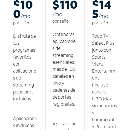
$10
$110
$14
0
5
/m
o
/m
o
/m
o
por 1 año
por 1 año
por 1 año
Obtendrás
Disfruta de
Todo TV
aplicacione
tus
Select Plus
s de
programas
junto con
streaming
favoritos
Sports
esenciales,
con
View,
más de 160
aplicacione
Entertainm
canales en
s de
ent +
vivo y
streaming
(incluye
cadenas de
populares
canales
deportes
incluidas.
HBO Max
regionales.
sin anuncios
y
Aplicacione
Paramount
Aplicacione
s incluidas
+ Premium)