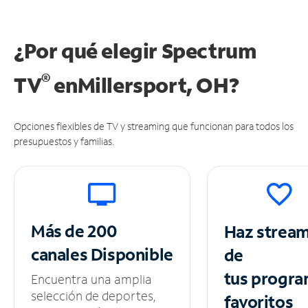
¿Por qué elegir Spectrum
®
TV
en
Millersport, OH?
Opciones flexibles de TV y streaming que funcionan para todos los
presupuestos y familias.
Más de 200
Haz strea
canales
Disponible
de
tus
progra
Encuentra una amplia
selección de deportes,
favoritos