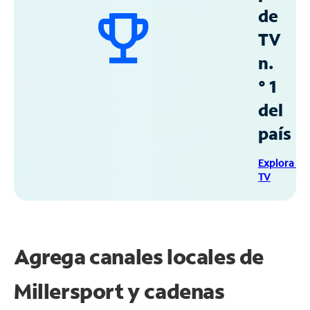
de
TV
n.
° 1
del
país
Explora Sp
TV
Agrega canales locales de
Millersport y cadenas