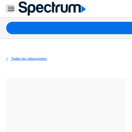
Residencial
Business
Paquetes
Internet
TV
Todas las ubicaciones
Móvil
Teléfono
Residencial
Business
Contáctanos
Inglés