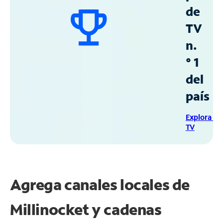
de
TV
n.
° 1
del
país
Explora Sp
TV
Agrega canales locales de
Millinocket y cadenas