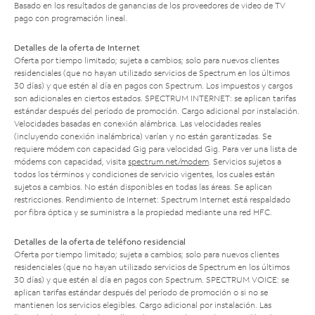
Basado en los resultados de ganancias de los proveedores de video de TV
pago con programación lineal.
Detalles de la oferta de Internet
Oferta por tiempo limitado; sujeta a cambios; solo para nuevos clientes
residenciales (que no hayan utilizado servicios de Spectrum en los últimos
30 días) y que estén al día en pagos con Spectrum. Los impuestos y cargos
son adicionales en ciertos estados. SPECTRUM INTERNET: se aplican tarifas
estándar después del período de promoción. Cargo adicional por instalación.
Velocidades basadas en conexión alámbrica. Las velocidades reales
(incluyendo conexión inalámbrica) varían y no están garantizadas. Se
requiere módem con capacidad Gig para velocidad Gig. Para ver una lista de
módems con capacidad, visita
spectrum.net/modem
. Servicios sujetos a
todos los términos y condiciones de servicio vigentes, los cuales están
sujetos a cambios. No están disponibles en todas las áreas. Se aplican
restricciones. Rendimiento de Internet: Spectrum Internet está respaldado
por fibra óptica y se suministra a la propiedad mediante una red HFC.
Detalles de la oferta de teléfono residencial
Oferta por tiempo limitado; sujeta a cambios; solo para nuevos clientes
residenciales (que no hayan utilizado servicios de Spectrum en los últimos
30 días) y que estén al día en pagos con Spectrum. SPECTRUM VOICE: se
aplican tarifas estándar después del período de promoción o si no se
mantienen los servicios elegibles. Cargo adicional por instalación. Las