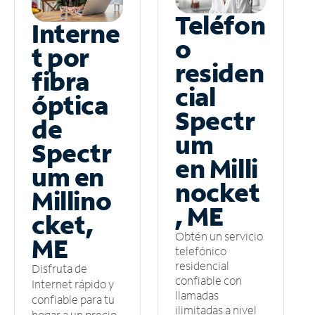
Teléfon
Interne
o
t por
residen
fibra
cial
óptica
Spectr
de
um
Spectr
en Milli
um en
nocket
Millino
, ME
cket,
Obtén un servicio
ME
telefónico
residencial
Disfruta de
confiable con
Internet rápido y
llamadas
confiable para tu
ilimitadas a nivel
hogar a un precio