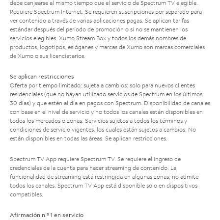
debe canjearse al mismo tiempo que el servicio de Spectrum TV elegible.
Requiere Spectrum Internet. Se requieren suscripciones por separado para
ver contenido a través de varias aplicaciones pagas. Se aplican tarifas
estándar después del período de promoción o si no se mantienen los
servicios elegibles. Xumo Stream Box y todos los demás nombres de
productos, logotipos, eslóganes y marcas de Xumo son marcas comerciales
de Xumo o sus licenciatarios.
Se aplican restricciones
Oferta por tiempo limitado; sujeta a cambios; solo para nuevos clientes
residenciales (que no hayan utilizado servicios de Spectrum en los últimos
30 días) y que estén al día en pagos con Spectrum. Disponibilidad de canales
con base en el nivel de servicio y no todos los canales están disponibles en
todos los mercados o zonas. Servicios sujetos a todos los términos y
condiciones de servicio vigentes, los cuales están sujetos a cambios. No
están disponibles en todas las áreas. Se aplican restricciones.
Spectrum TV App requiere Spectrum TV. Se requiere el ingreso de
credenciales de la cuenta para hacer streaming de contenido. La
funcionalidad de streaming está restringida en algunas zonas; no admite
todos los canales. Spectrum TV App está disponible solo en dispositivos
compatibles.
Afirmación n.º 1 en servicio