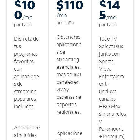
$10
$110
$14
0
5
/m
o
/m
o
/m
o
por 1 año
por 1 año
por 1 año
Obtendrás
Disfruta de
Todo TV
aplicacione
tus
Select Plus
s de
programas
junto con
streaming
favoritos
Sports
esenciales,
con
View,
más de 160
aplicacione
Entertainm
canales en
s de
ent +
vivo y
streaming
(incluye
cadenas de
populares
canales
deportes
incluidas.
HBO Max
regionales.
sin anuncios
y
Aplicacione
Paramount
Aplicacione
s incluidas
+ Premium)