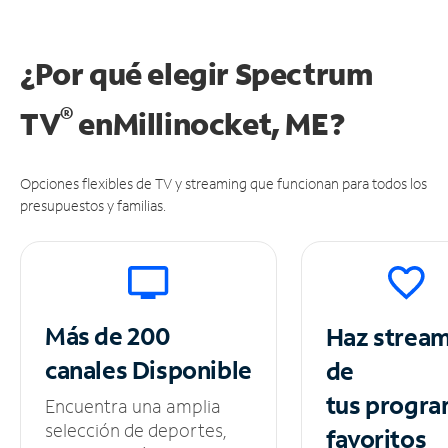
¿Por qué elegir Spectrum
®
TV
en
Millinocket, ME?
Opciones flexibles de TV y streaming que funcionan para todos los
presupuestos y familias.
Más de 200
Haz strea
canales
Disponible
de
tus
progra
Encuentra una amplia
selección de deportes,
favoritos