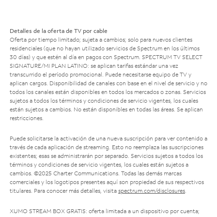
Detalles de la oferta de TV por cable
Oferta por tiempo limitado; sujeta a cambios; solo para nuevos clientes
residenciales (que no hayan utilizado servicios de Spectrum en los últimos
30 días) y que estén al día en pagos con Spectrum. SPECTRUM TV SELECT
SIGNATURE/MI PLAN LATINO: se aplican tarifas estándar una vez
transcurrido el período promocional. Puede necesitarse equipo de TV y
aplican cargos. Disponibilidad de canales con base en el nivel de servicio y no
todos los canales están disponibles en todos los mercados o zonas. Servicios
sujetos a todos los términos y condiciones de servicio vigentes, los cuales
están sujetos a cambios. No están disponibles en todas las áreas. Se aplican
restricciones.
Puede solicitarse la activación de una nueva suscripción para ver contenido a
través de cada aplicación de streaming. Esto no reemplaza las suscripciones
existentes; esas se administrarán por separado. Servicios sujetos a todos los
términos y condiciones de servicio vigentes, los cuales están sujetos a
cambios. ©2025 Charter Communications. Todas las demás marcas
comerciales y los logotipos presentes aquí son propiedad de sus respectivos
titulares. Para conocer más detalles, visita
spectrum.com/disclosures
.
XUMO STREAM BOX GRATIS: oferta limitada a un dispositivo por cuenta;