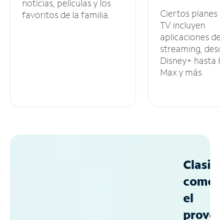
noticias, películas y los
Ciertos planes
favoritos de la familia.
TV incluyen
aplicaciones d
streaming, des
Disney+ hasta
Max y más.
Clasif
como
el
prove