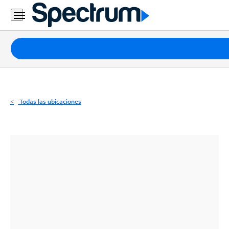
Residencial
Business
Paquetes
Internet
TV
Todas las ubicaciones
Móvil
Teléfono
Residencial
Business
Contáctanos
Inglés