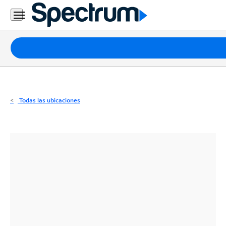
Residencial
Business
Paquetes
Internet
TV
Todas las ubicaciones
Móvil
Teléfono
Residencial
Business
Contáctanos
Inglés