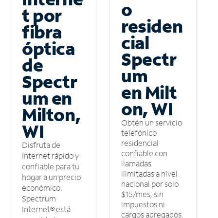
o
t por
residen
fibra
cial
óptica
Spectr
de
um
Spectr
en Milt
um en
on, WI
Milton,
Obtén un servicio
WI
telefónico
residencial
Disfruta de
confiable con
Internet rápido y
llamadas
confiable para tu
ilimitadas a nivel
hogar a un precio
nacional por solo
económico.
$15/mes, sin
Spectrum
impuestos ni
Internet® está
cargos agregados.