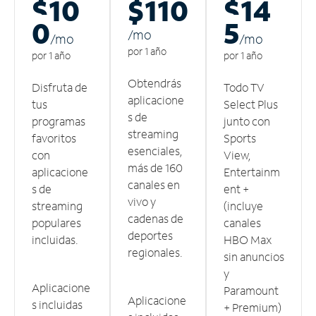
$10
$110
$14
0
5
/m
o
/m
o
/m
o
por 1 año
por 1 año
por 1 año
Obtendrás
Disfruta de
Todo TV
aplicacione
tus
Select Plus
s de
programas
junto con
streaming
favoritos
Sports
esenciales,
con
View,
más de 160
aplicacione
Entertainm
canales en
s de
ent +
vivo y
streaming
(incluye
cadenas de
populares
canales
deportes
incluidas.
HBO Max
regionales.
sin anuncios
y
Aplicacione
Paramount
Aplicacione
s incluidas
+ Premium)