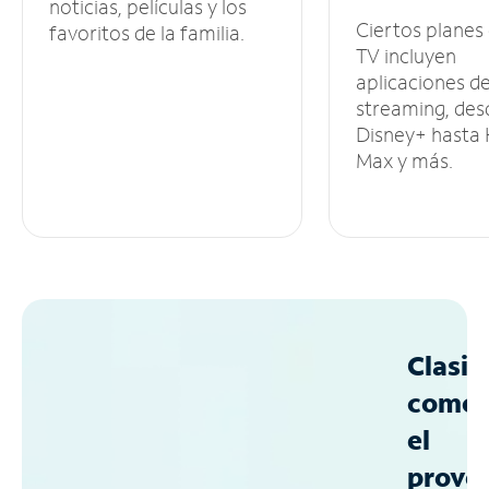
noticias, películas y los
Ciertos planes
favoritos de la familia.
TV incluyen
aplicaciones d
streaming, des
Disney+ hasta
Max y más.
Clasif
como
el
prove