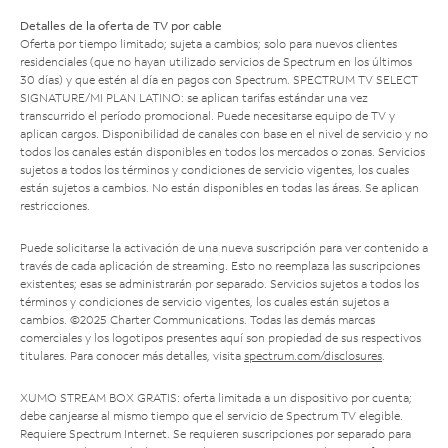
Detalles de la oferta de TV por cable
Oferta por tiempo limitado; sujeta a cambios; solo para nuevos clientes
residenciales (que no hayan utilizado servicios de Spectrum en los últimos
30 días) y que estén al día en pagos con Spectrum. SPECTRUM TV SELECT
SIGNATURE/MI PLAN LATINO: se aplican tarifas estándar una vez
transcurrido el período promocional. Puede necesitarse equipo de TV y
aplican cargos. Disponibilidad de canales con base en el nivel de servicio y no
todos los canales están disponibles en todos los mercados o zonas. Servicios
sujetos a todos los términos y condiciones de servicio vigentes, los cuales
están sujetos a cambios. No están disponibles en todas las áreas. Se aplican
restricciones.
Puede solicitarse la activación de una nueva suscripción para ver contenido a
través de cada aplicación de streaming. Esto no reemplaza las suscripciones
existentes; esas se administrarán por separado. Servicios sujetos a todos los
términos y condiciones de servicio vigentes, los cuales están sujetos a
cambios. ©2025 Charter Communications. Todas las demás marcas
comerciales y los logotipos presentes aquí son propiedad de sus respectivos
titulares. Para conocer más detalles, visita
spectrum.com/disclosures
.
XUMO STREAM BOX GRATIS: oferta limitada a un dispositivo por cuenta;
debe canjearse al mismo tiempo que el servicio de Spectrum TV elegible.
Requiere Spectrum Internet. Se requieren suscripciones por separado para