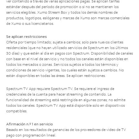
ver contenido a través de varias aplicaciones pagas. Se aplican tarifas
estándar después del período de promoción o si no se mantienen los
servicios elegibles. Xumo Stream Box y todos los demás nombres de
productos, logotipos, eslóganes y marcas de Xumo son marcas comerciales
de Xumo o sus licenciatarios.
Se aplican restricciones
Oferta por tiempo limitado; sujeta a cambios; solo para nuevos clientes
residenciales (que no hayan utilizado servicios de Spectrum en los últimos
30 días) y que estén al día en pagos con Spectrum. Disponibilidad de canales
con base en el nivel de servicio y no todos los canales están disponibles en
todos los mercados o zonas. Servicios sujetos a todos los términos y
condiciones de servicio vigentes, los cuales están sujetos a cambios. No
están disponibles en todas las áreas. Se aplican restricciones.
Spectrum TV App requiere Spectrum TV. Se requiere el ingreso de
credenciales de la cuenta para hacer streaming de contenido. La
funcionalidad de streaming está restringida en algunas zonas; no admite
todos los canales. Spectrum TV App está disponible solo en dispositivos
compatibles.
Afirmación n.º 1 en servicio
Basado en los resultados de ganancias de los proveedores de video de TV
pago con programación lineal.