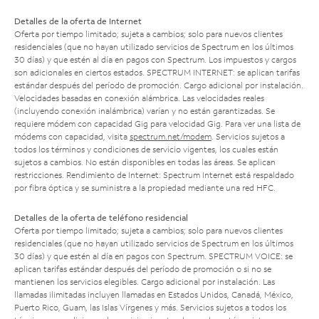
Detalles de la oferta de Internet
Oferta por tiempo limitado; sujeta a cambios; solo para nuevos clientes
residenciales (que no hayan utilizado servicios de Spectrum en los últimos
30 días) y que estén al día en pagos con Spectrum. Los impuestos y cargos
son adicionales en ciertos estados. SPECTRUM INTERNET: se aplican tarifas
estándar después del período de promoción. Cargo adicional por instalación.
Velocidades basadas en conexión alámbrica. Las velocidades reales
(incluyendo conexión inalámbrica) varían y no están garantizadas. Se
requiere módem con capacidad Gig para velocidad Gig. Para ver una lista de
módems con capacidad, visita
spectrum.net/modem
. Servicios sujetos a
todos los términos y condiciones de servicio vigentes, los cuales están
sujetos a cambios. No están disponibles en todas las áreas. Se aplican
restricciones. Rendimiento de Internet: Spectrum Internet está respaldado
por fibra óptica y se suministra a la propiedad mediante una red HFC.
Detalles de la oferta de teléfono residencial
Oferta por tiempo limitado; sujeta a cambios; solo para nuevos clientes
residenciales (que no hayan utilizado servicios de Spectrum en los últimos
30 días) y que estén al día en pagos con Spectrum. SPECTRUM VOICE: se
aplican tarifas estándar después del período de promoción o si no se
mantienen los servicios elegibles. Cargo adicional por instalación. Las
llamadas ilimitadas incluyen llamadas en Estados Unidos, Canadá, México,
Puerto Rico, Guam, las Islas Vírgenes y más. Servicios sujetos a todos los