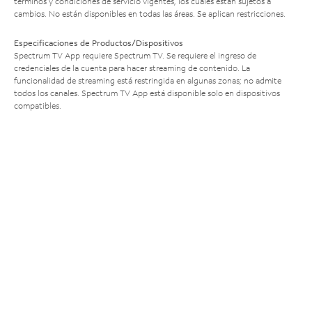
términos y condiciones de servicio vigentes, los cuales están sujetos a
cambios. No están disponibles en todas las áreas. Se aplican restricciones.
Especificaciones de Productos/Dispositivos
Spectrum TV App requiere Spectrum TV. Se requiere el ingreso de
credenciales de la cuenta para hacer streaming de contenido. La
funcionalidad de streaming está restringida en algunas zonas; no admite
todos los canales. Spectrum TV App está disponible solo en dispositivos
compatibles.