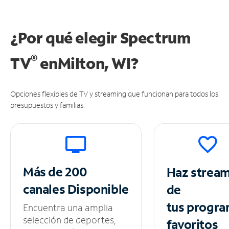
¿Por qué elegir Spectrum
®
TV
en
Milton, WI?
Opciones flexibles de TV y streaming que funcionan para todos los
presupuestos y familias.
Más de 200
Haz strea
canales
Disponible
de
tus
progra
Encuentra una amplia
selección de deportes,
favoritos