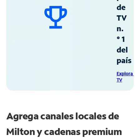
de
TV
n.
° 1
del
país
Explora Sp
TV
Agrega canales locales de
Milton y cadenas premium