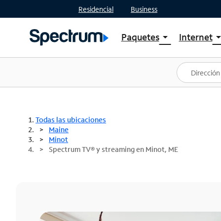
Residencial
Business
Paquetes
Internet
arrow_drop_down
arrow_drop
Ver paquetes
Spectr
Spectrum One
Planes
Mejores ofertas
Spectr
Ofertas en tu área
Intern
Todas las ubicaciones
Maine
Minot
Spectrum TV® y streaming en Minot, ME