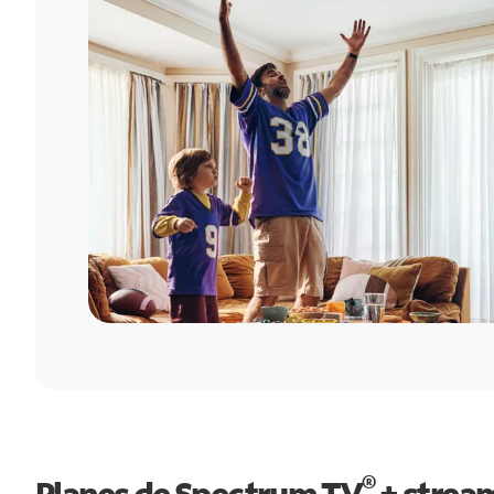
®
Planes de Spectrum TV
+ strea