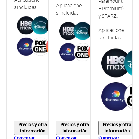
Paramount
Aplicacione
s incluidas
+ Premium)
s incluidas
y STARZ.
Aplicacione
s incluidas
Precios y otra
Precios y otra
Precios y otra
información
información
información
Comenzar
Comenzar
Comenzar