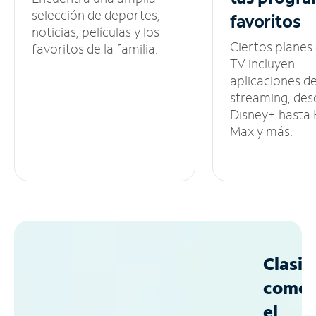
selección de deportes,
favoritos
noticias, películas y los
Ciertos planes
favoritos de la familia.
TV incluyen
aplicaciones d
streaming, des
Disney+ hasta
Max y más.
Clasif
como
el