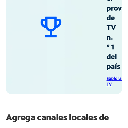
prove
de
TV
n.
° 1
del
país
Explora Sp
TV
Agrega canales locales de