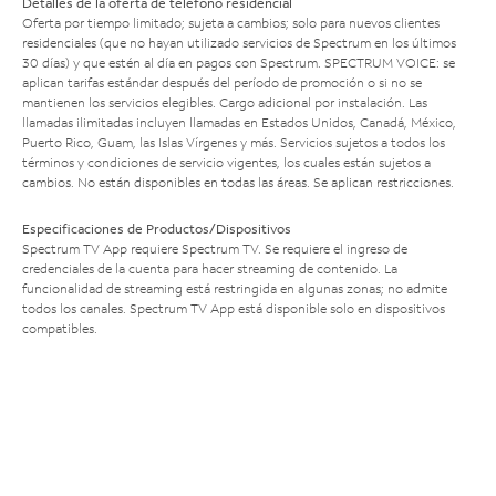
Detalles de la oferta de teléfono residencial
Oferta por tiempo limitado; sujeta a cambios; solo para nuevos clientes
residenciales (que no hayan utilizado servicios de Spectrum en los últimos
30 días) y que estén al día en pagos con Spectrum. SPECTRUM VOICE: se
aplican tarifas estándar después del período de promoción o si no se
mantienen los servicios elegibles. Cargo adicional por instalación. Las
llamadas ilimitadas incluyen llamadas en Estados Unidos, Canadá, México,
Puerto Rico, Guam, las Islas Vírgenes y más. Servicios sujetos a todos los
términos y condiciones de servicio vigentes, los cuales están sujetos a
cambios. No están disponibles en todas las áreas. Se aplican restricciones.
Especificaciones de Productos/Dispositivos
Spectrum TV App requiere Spectrum TV. Se requiere el ingreso de
credenciales de la cuenta para hacer streaming de contenido. La
funcionalidad de streaming está restringida en algunas zonas; no admite
todos los canales. Spectrum TV App está disponible solo en dispositivos
compatibles.