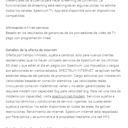
credenciales de la cuenta para hacer streaming de contenido. La
funcionalidad de streaming está restringida en algunas zonas; no admite
todos los canales. Spectrum TV App está disponible solo en dispositivos
compatibles.
Afirmación n.º 1 en servicio
Basado en los resultados de ganancias de los proveedores de video de TV
pago con programación lineal.
Detalles de la oferta de Internet
Oferta por tiempo limitado; sujeta a cambios; solo para nuevos clientes
residenciales (que no hayan utilizado servicios de Spectrum en los últimos
30 días) y que estén al día en pagos con Spectrum. Los impuestos y cargos
son adicionales en ciertos estados. SPECTRUM INTERNET: se aplican tarifas
estándar después del período de promoción. Cargo adicional por instalación.
Velocidades basadas en conexión alámbrica. Las velocidades reales
(incluyendo conexión inalámbrica) varían y no están garantizadas. Se
requiere módem con capacidad Gig para velocidad Gig. Para ver una lista de
módems con capacidad, visita
spectrum.net/modem
. Servicios sujetos a
todos los términos y condiciones de servicio vigentes, los cuales están
sujetos a cambios. No están disponibles en todas las áreas. Se aplican
restricciones. Rendimiento de Internet: Spectrum Internet está respaldado
por fibra óptica y se suministra a la propiedad mediante una red HFC.