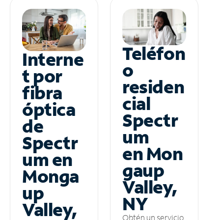
Teléfon
Interne
o
t por
residen
fibra
cial
óptica
Spectr
de
um
Spectr
en Mon
um en
gaup
Monga
Valley,
up
NY
Valley,
Obtén un servicio