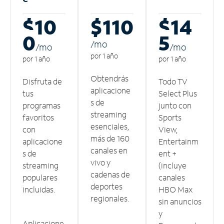
$10
$110
$14
0
5
/m
o
/m
o
/m
o
por 1 año
por 1 año
por 1 año
Obtendrás
Disfruta de
Todo TV
aplicacione
tus
Select Plus
s de
programas
junto con
streaming
favoritos
Sports
esenciales,
con
View,
más de 160
aplicacione
Entertainm
canales en
s de
ent +
vivo y
streaming
(incluye
cadenas de
populares
canales
deportes
incluidas.
HBO Max
regionales.
sin anuncios
y
Aplicacione