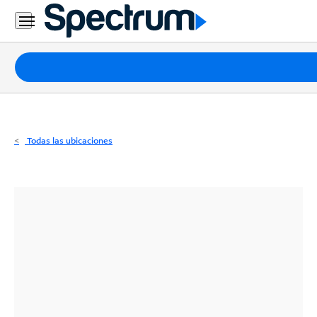
Residencial
Business
Paquetes
Internet
TV
Todas las ubicaciones
Móvil
Teléfono
Residencial
Business
Contáctanos
Inglés