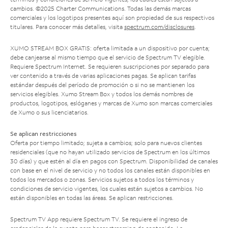
cambios. ©2025 Charter Communications. Todas las demás marcas
comerciales y los logotipos presentes aquí son propiedad de sus respectivos
titulares. Para conocer más detalles, visita
spectrum.com/disclosures
.
XUMO STREAM BOX GRATIS: oferta limitada a un dispositivo por cuenta;
debe canjearse al mismo tiempo que el servicio de Spectrum TV elegible.
Requiere Spectrum Internet. Se requieren suscripciones por separado para
ver contenido a través de varias aplicaciones pagas. Se aplican tarifas
estándar después del período de promoción o si no se mantienen los
servicios elegibles. Xumo Stream Box y todos los demás nombres de
productos, logotipos, eslóganes y marcas de Xumo son marcas comerciales
de Xumo o sus licenciatarios.
Se aplican restricciones
Oferta por tiempo limitado; sujeta a cambios; solo para nuevos clientes
residenciales (que no hayan utilizado servicios de Spectrum en los últimos
30 días) y que estén al día en pagos con Spectrum. Disponibilidad de canales
con base en el nivel de servicio y no todos los canales están disponibles en
todos los mercados o zonas. Servicios sujetos a todos los términos y
condiciones de servicio vigentes, los cuales están sujetos a cambios. No
están disponibles en todas las áreas. Se aplican restricciones.
Spectrum TV App requiere Spectrum TV. Se requiere el ingreso de