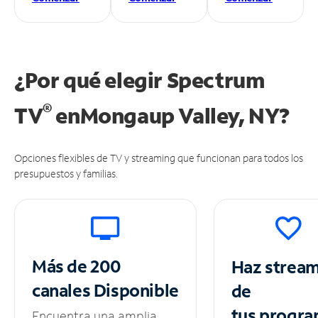
¿Por qué elegir Spectrum
®
TV
en
Mongaup Valley, NY?
Opciones flexibles de TV y streaming que funcionan para todos los
presupuestos y familias.
Más de 200
Haz strea
canales
Disponible
de
tus
progra
Encuentra una amplia