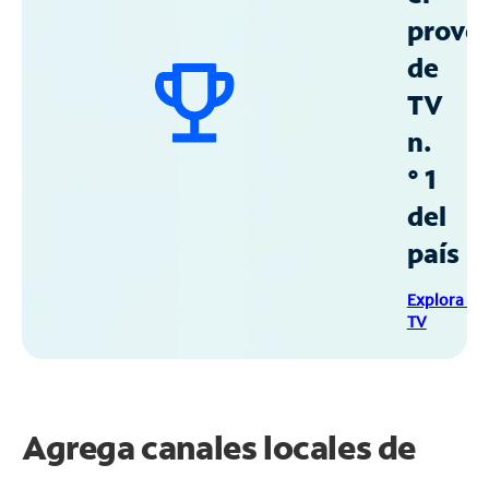
prove
de
TV
n.
° 1
del
país
Explora Sp
TV
Agrega canales locales de