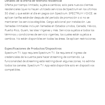
Detalles de la oferta de teléfono residencial
Oferta por tiempo limitado; sujeta a cambios; solo para nuevos clientes
residenciales (que no hayan utilizado servicios de Spectrum en los últimos
30 días) y que estén al día en pagos con Spectrum. SPECTRUM VOICE: se
aplican tarifas estándar después del período de promoción o si no se
mantienen los servicios elegibles. Cargo adicional por instalación. Las
llamadas ilimitadas incluyen llamadas en Estados Unidos, Canadá, México,
Puerto Rico, Guam, las Islas Vírgenes y más. Servicios sujetos a todos los
términos y condiciones de servicio vigentes, los cuales están sujetos a
cambios. No están disponibles en todas las áreas. Se aplican restricciones.
Especificaciones de Productos/Dispositivos
Spectrum TV App requiere Spectrum TV. Se requiere el ingreso de
credenciales de la cuenta para hacer streaming de contenido. La
funcionalidad de streaming está restringida en algunas zonas; no admite
todos los canales. Spectrum TV App está disponible solo en dispositivos
compatibles.