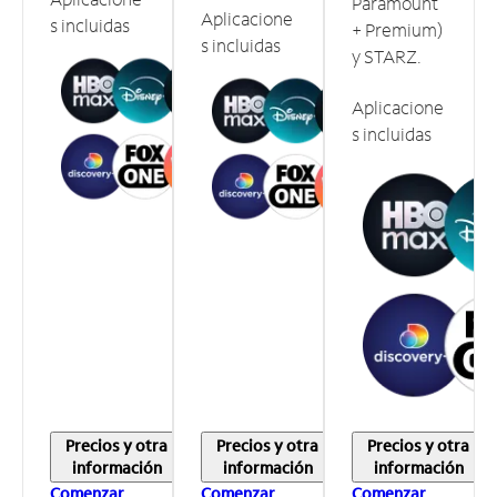
Paramount
Aplicacione
s incluidas
+ Premium)
s incluidas
y STARZ.
Aplicacione
s incluidas
Precios y otra
Precios y otra
Precios y otra
información
información
información
Comenzar
Comenzar
Comenzar