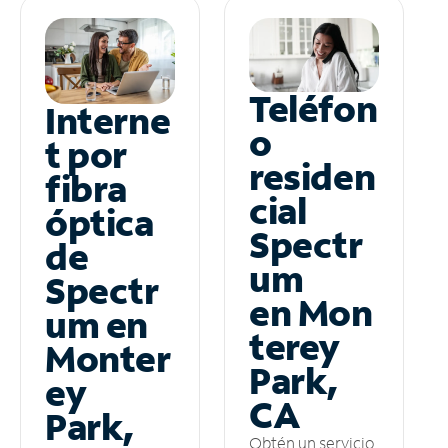
Teléfon
Interne
o
t por
residen
fibra
cial
óptica
Spectr
de
um
Spectr
en Mon
um en
terey
Monter
Park,
ey
CA
Park,
Obtén un servicio