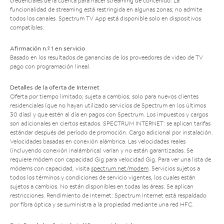
credenciales de la cuenta para hacer streaming de contenido. La
funcionalidad de streaming está restringida en algunas zonas; no admite
todos los canales. Spectrum TV App está disponible solo en dispositivos
compatibles.
Afirmación n.º 1 en servicio
Basado en los resultados de ganancias de los proveedores de video de TV
pago con programación lineal.
Detalles de la oferta de Internet
Oferta por tiempo limitado; sujeta a cambios; solo para nuevos clientes
residenciales (que no hayan utilizado servicios de Spectrum en los últimos
30 días) y que estén al día en pagos con Spectrum. Los impuestos y cargos
son adicionales en ciertos estados. SPECTRUM INTERNET: se aplican tarifas
estándar después del período de promoción. Cargo adicional por instalación.
Velocidades basadas en conexión alámbrica. Las velocidades reales
(incluyendo conexión inalámbrica) varían y no están garantizadas. Se
requiere módem con capacidad Gig para velocidad Gig. Para ver una lista de
módems con capacidad, visita
spectrum.net/modem
. Servicios sujetos a
todos los términos y condiciones de servicio vigentes, los cuales están
sujetos a cambios. No están disponibles en todas las áreas. Se aplican
restricciones. Rendimiento de Internet: Spectrum Internet está respaldado
por fibra óptica y se suministra a la propiedad mediante una red HFC.