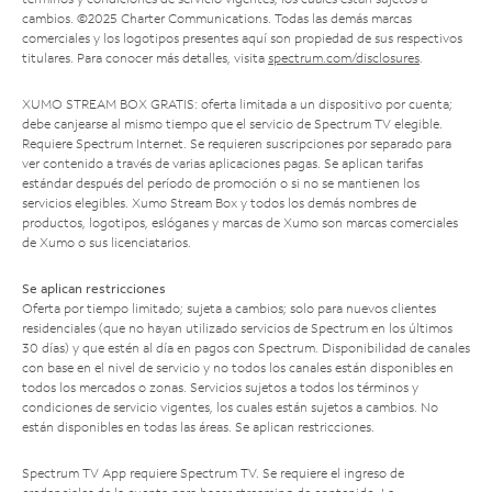
cambios. ©2025 Charter Communications. Todas las demás marcas
comerciales y los logotipos presentes aquí son propiedad de sus respectivos
titulares. Para conocer más detalles, visita
spectrum.com/disclosures
.
XUMO STREAM BOX GRATIS: oferta limitada a un dispositivo por cuenta;
debe canjearse al mismo tiempo que el servicio de Spectrum TV elegible.
Requiere Spectrum Internet. Se requieren suscripciones por separado para
ver contenido a través de varias aplicaciones pagas. Se aplican tarifas
estándar después del período de promoción o si no se mantienen los
servicios elegibles. Xumo Stream Box y todos los demás nombres de
productos, logotipos, eslóganes y marcas de Xumo son marcas comerciales
de Xumo o sus licenciatarios.
Se aplican restricciones
Oferta por tiempo limitado; sujeta a cambios; solo para nuevos clientes
residenciales (que no hayan utilizado servicios de Spectrum en los últimos
30 días) y que estén al día en pagos con Spectrum. Disponibilidad de canales
con base en el nivel de servicio y no todos los canales están disponibles en
todos los mercados o zonas. Servicios sujetos a todos los términos y
condiciones de servicio vigentes, los cuales están sujetos a cambios. No
están disponibles en todas las áreas. Se aplican restricciones.
Spectrum TV App requiere Spectrum TV. Se requiere el ingreso de