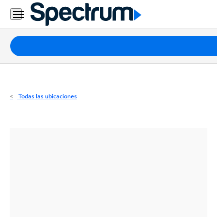
Residencial
Business
Paquetes
Internet
TV
Todas las ubicaciones
Móvil
Teléfono
Residencial
Business
Contáctanos
Inglés