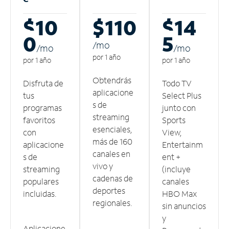
$10
$110
$14
0
5
/m
o
/m
o
/m
o
por 1 año
por 1 año
por 1 año
Obtendrás
Disfruta de
Todo TV
aplicacione
tus
Select Plus
s de
programas
junto con
streaming
favoritos
Sports
esenciales,
con
View,
más de 160
aplicacione
Entertainm
canales en
s de
ent +
vivo y
streaming
(incluye
cadenas de
populares
canales
deportes
incluidas.
HBO Max
regionales.
sin anuncios
y
Aplicacione