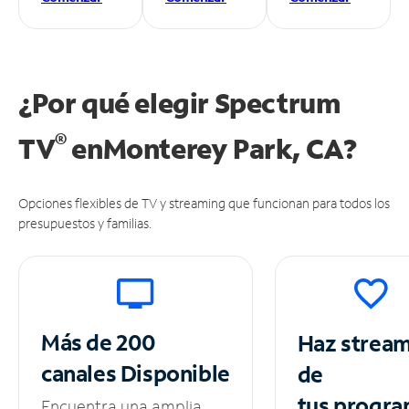
¿Por qué elegir Spectrum
®
TV
en
Monterey Park, CA?
Opciones flexibles de TV y streaming que funcionan para todos los
presupuestos y familias.
Más de 200
Haz strea
canales
Disponible
de
tus
progra
Encuentra una amplia