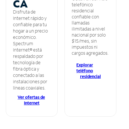
CA
telefónico
residencial
Disfruta de
confiable con
Internet rápido y
llamadas
confiable para tu
ilimitadas a nivel
hogar a un precio
nacional por solo
económico.
$15/mes, sin
Spectrum
impuestos ni
Internet® está
cargos agregados.
respaldado por
tecnología de
Explorar
fibra óptica y
teléfono
conectado a las
residencial
instalaciones por
líneas coaxiales.
Ver ofertas de
Internet