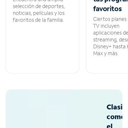
selección de deportes,
favoritos
noticias, películas y los
Ciertos planes
favoritos de la familia.
TV incluyen
aplicaciones d
streaming, des
Disney+ hasta
Max y más.
Clasif
como
el