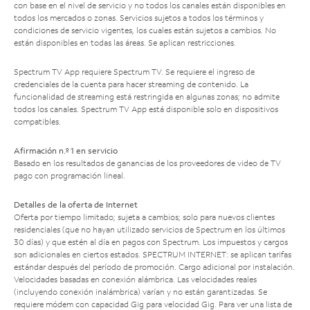
con base en el nivel de servicio y no todos los canales están disponibles en
todos los mercados o zonas. Servicios sujetos a todos los términos y
condiciones de servicio vigentes, los cuales están sujetos a cambios. No
están disponibles en todas las áreas. Se aplican restricciones.
Spectrum TV App requiere Spectrum TV. Se requiere el ingreso de
credenciales de la cuenta para hacer streaming de contenido. La
funcionalidad de streaming está restringida en algunas zonas; no admite
todos los canales. Spectrum TV App está disponible solo en dispositivos
compatibles.
Afirmación n.º 1 en servicio
Basado en los resultados de ganancias de los proveedores de video de TV
pago con programación lineal.
Detalles de la oferta de Internet
Oferta por tiempo limitado; sujeta a cambios; solo para nuevos clientes
residenciales (que no hayan utilizado servicios de Spectrum en los últimos
30 días) y que estén al día en pagos con Spectrum. Los impuestos y cargos
son adicionales en ciertos estados. SPECTRUM INTERNET: se aplican tarifas
estándar después del período de promoción. Cargo adicional por instalación.
Velocidades basadas en conexión alámbrica. Las velocidades reales
(incluyendo conexión inalámbrica) varían y no están garantizadas. Se
requiere módem con capacidad Gig para velocidad Gig. Para ver una lista de