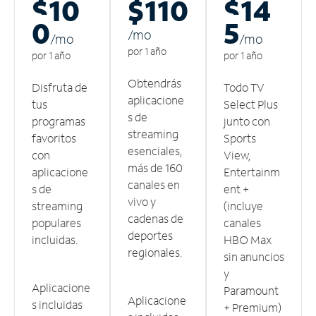
$10
$110
$14
0
5
/m
o
/m
o
/m
o
por 1 año
por 1 año
por 1 año
Obtendrás
Disfruta de
Todo TV
aplicacione
tus
Select Plus
s de
programas
junto con
streaming
favoritos
Sports
esenciales,
con
View,
más de 160
aplicacione
Entertainm
canales en
s de
ent +
vivo y
streaming
(incluye
cadenas de
populares
canales
deportes
incluidas.
HBO Max
regionales.
sin anuncios
y
Aplicacione
Paramount
Aplicacione
s incluidas
+ Premium)