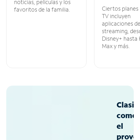
noticias, películas y los
Ciertos planes
favoritos de la familia.
TV incluyen
aplicaciones d
streaming, des
Disney+ hasta
Max y más.
Clasif
como
el
prove