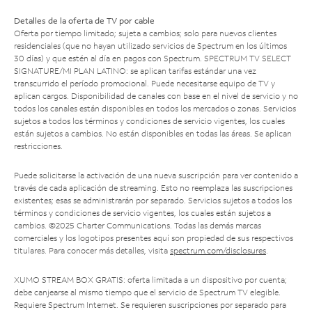
Detalles de la oferta de TV por cable
Oferta por tiempo limitado; sujeta a cambios; solo para nuevos clientes
residenciales (que no hayan utilizado servicios de Spectrum en los últimos
30 días) y que estén al día en pagos con Spectrum. SPECTRUM TV SELECT
SIGNATURE/MI PLAN LATINO: se aplican tarifas estándar una vez
transcurrido el período promocional. Puede necesitarse equipo de TV y
aplican cargos. Disponibilidad de canales con base en el nivel de servicio y no
todos los canales están disponibles en todos los mercados o zonas. Servicios
sujetos a todos los términos y condiciones de servicio vigentes, los cuales
están sujetos a cambios. No están disponibles en todas las áreas. Se aplican
restricciones.
Puede solicitarse la activación de una nueva suscripción para ver contenido a
través de cada aplicación de streaming. Esto no reemplaza las suscripciones
existentes; esas se administrarán por separado. Servicios sujetos a todos los
términos y condiciones de servicio vigentes, los cuales están sujetos a
cambios. ©2025 Charter Communications. Todas las demás marcas
comerciales y los logotipos presentes aquí son propiedad de sus respectivos
titulares. Para conocer más detalles, visita
spectrum.com/disclosures
.
XUMO STREAM BOX GRATIS: oferta limitada a un dispositivo por cuenta;
debe canjearse al mismo tiempo que el servicio de Spectrum TV elegible.
Requiere Spectrum Internet. Se requieren suscripciones por separado para