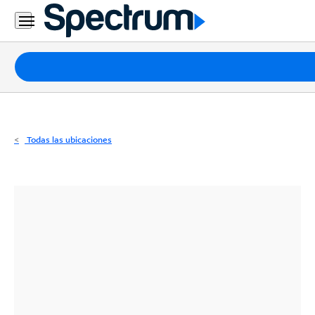
Residencial
Business
Paquetes
Internet
TV
Todas las ubicaciones
Móvil
Teléfono
Residencial
Business
Contáctanos
Inglés