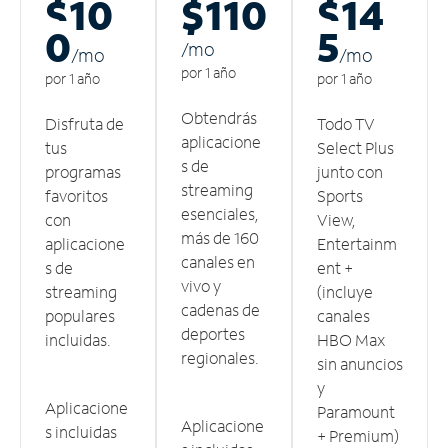
$10
$110
$14
0
5
/m
o
/m
o
/m
o
por 1 año
por 1 año
por 1 año
Obtendrás
Disfruta de
Todo TV
aplicacione
tus
Select Plus
s de
programas
junto con
streaming
favoritos
Sports
esenciales,
con
View,
más de 160
aplicacione
Entertainm
canales en
s de
ent +
vivo y
streaming
(incluye
cadenas de
populares
canales
deportes
incluidas.
HBO Max
regionales.
sin anuncios
y
Aplicacione
Paramount
Aplicacione
s incluidas
+ Premium)