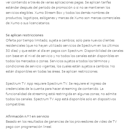
ver contenido a través de varias aplicaciones pagas. Se aplican tarifas
estándar después del período de promoción o si no se mantienen los
servicios elegibles. Xumo Stream Box y todos los demás nombres de
productos, logotipos, eslóganes y marcas de Xumo son marcas comerciales
de Xumo o sus licenciatarios.
Se aplican restricciones
Oferta por tiempo limitado; sujeta a cambios; solo para nuevos clientes
residenciales (que no hayan utilizado servicios de Spectrum en los últimos
30 días) y que estén al día en pagos con Spectrum. Disponibilidad de canales
con base en el nivel de servicio y no todos los canales están disponibles en
todos los mercados o zonas. Servicios sujetos a todos los términos y
condiciones de servicio vigentes, los cuales están sujetos a cambios. No
están disponibles en todas las áreas. Se aplican restricciones.
Spectrum TV App requiere Spectrum TV. Se requiere el ingreso de
credenciales de la cuenta para hacer streaming de contenido. La
funcionalidad de streaming está restringida en algunas zonas; no admite
todos los canales. Spectrum TV App está disponible solo en dispositivos
compatibles.
Afirmación n.º 1 en servicio
Basado en los resultados de ganancias de los proveedores de video de TV
pago con programación lineal.