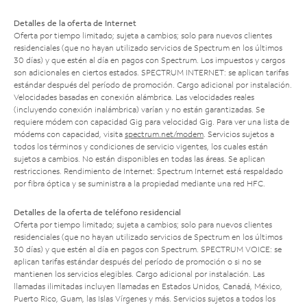
Detalles de la oferta de Internet
Oferta por tiempo limitado; sujeta a cambios; solo para nuevos clientes
residenciales (que no hayan utilizado servicios de Spectrum en los últimos
30 días) y que estén al día en pagos con Spectrum. Los impuestos y cargos
son adicionales en ciertos estados. SPECTRUM INTERNET: se aplican tarifas
estándar después del período de promoción. Cargo adicional por instalación.
Velocidades basadas en conexión alámbrica. Las velocidades reales
(incluyendo conexión inalámbrica) varían y no están garantizadas. Se
requiere módem con capacidad Gig para velocidad Gig. Para ver una lista de
módems con capacidad, visita
spectrum.net/modem
. Servicios sujetos a
todos los términos y condiciones de servicio vigentes, los cuales están
sujetos a cambios. No están disponibles en todas las áreas. Se aplican
restricciones. Rendimiento de Internet: Spectrum Internet está respaldado
por fibra óptica y se suministra a la propiedad mediante una red HFC.
Detalles de la oferta de teléfono residencial
Oferta por tiempo limitado; sujeta a cambios; solo para nuevos clientes
residenciales (que no hayan utilizado servicios de Spectrum en los últimos
30 días) y que estén al día en pagos con Spectrum. SPECTRUM VOICE: se
aplican tarifas estándar después del período de promoción o si no se
mantienen los servicios elegibles. Cargo adicional por instalación. Las
llamadas ilimitadas incluyen llamadas en Estados Unidos, Canadá, México,
Puerto Rico, Guam, las Islas Vírgenes y más. Servicios sujetos a todos los