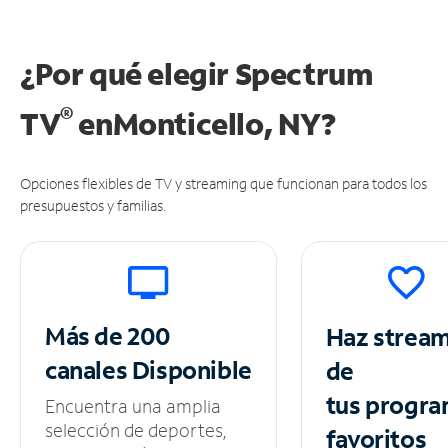
¿Por qué elegir Spectrum
®
TV
en
Monticello, NY?
Opciones flexibles de TV y streaming que funcionan para todos los
presupuestos y familias.
Más de 200
Haz strea
canales
Disponible
de
tus
progra
Encuentra una amplia
selección de deportes,
favoritos