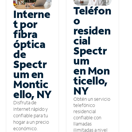
Teléfon
Interne
o
t por
residen
fibra
cial
óptica
Spectr
de
um
Spectr
en Mon
um en
ticello,
Montic
NY
ello, NY
Obtén un servicio
Disfruta de
telefónico
Internet rápido y
residencial
confiable para tu
confiable con
hogar a un precio
llamadas
económico.
ilimitadas a nivel