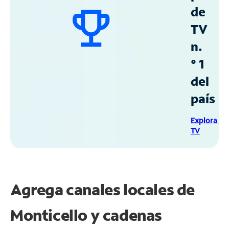
de
TV
n.
° 1
del
país
Explora Sp
TV
Agrega canales locales de
Monticello y cadenas