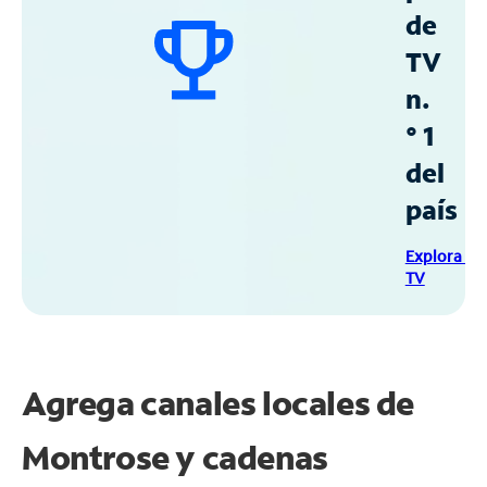
de
TV
n.
° 1
del
país
Explora Sp
TV
Agrega canales locales de
Montrose y cadenas