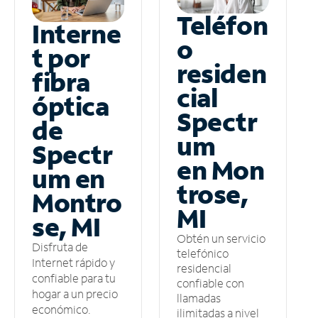
Teléfon
Interne
o
t por
residen
fibra
cial
óptica
Spectr
de
um
Spectr
en Mon
um en
trose,
Montro
MI
se, MI
Obtén un servicio
Disfruta de
telefónico
Internet rápido y
residencial
confiable para tu
confiable con
hogar a un precio
llamadas
económico.
ilimitadas a nivel