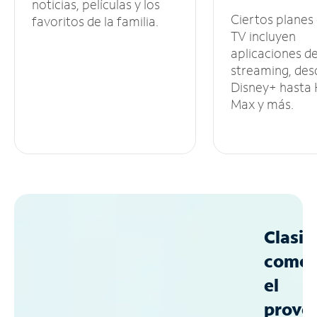
noticias, películas y los
Ciertos planes
favoritos de la familia.
TV incluyen
aplicaciones d
streaming, des
Disney+ hasta
Max y más.
Clasif
como
el
prove