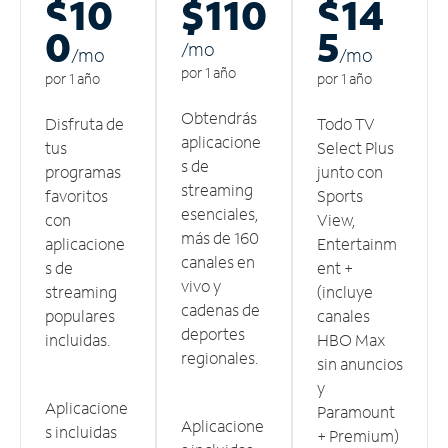
$10
$110
$14
0
5
/m
o
/m
o
/m
o
por 1 año
por 1 año
por 1 año
Obtendrás
Disfruta de
Todo TV
aplicacione
tus
Select Plus
s de
programas
junto con
streaming
favoritos
Sports
esenciales,
con
View,
más de 160
aplicacione
Entertainm
canales en
s de
ent +
vivo y
streaming
(incluye
cadenas de
populares
canales
deportes
incluidas.
HBO Max
regionales.
sin anuncios
y
Aplicacione
Paramount
Aplicacione
s incluidas
+ Premium)