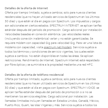
Detalles de la oferta de Internet
Oferta por tiempo limitado; sujeta a cambios; solo para nuevos clientes
residenciales (que no hayan utilizado servicios de Spectrum en los últimos
30 días) y que estén al día en pagos con Spectrum. Los impuestos y cargos
son adicionales en ciertos estados. SPECTRUM INTERNET: se aplican tarifas
estándar después del período de promoción. Cargo adicional por instalación.
Velocidades basadas en conexión alámbrica. Las velocidades reales
(incluyendo conexión inalámbrica) varían y no están garantizadas. Se
requiere módem con capacidad Gig para velocidad Gig. Para ver una lista de
módems con capacidad, visita
spectrum.net/modem
. Servicios sujetos a
todos los términos y condiciones de servicio vigentes, los cuales están
sujetos a cambios. No están disponibles en todas las áreas. Se aplican
restricciones. Rendimiento de Internet: Spectrum Internet está respaldado
por fibra óptica y se suministra a la propiedad mediante una red HFC.
Detalles de la oferta de teléfono residencial
Oferta por tiempo limitado; sujeta a cambios; solo para nuevos clientes
residenciales (que no hayan utilizado servicios de Spectrum en los últimos
30 días) y que estén al día en pagos con Spectrum. SPECTRUM VOICE: se
aplican tarifas estándar después del período de promoción o si no se
mantienen los servicios elegibles. Cargo adicional por instalación. Las
llamadas ilimitadas incluyen llamadas en Estados Unidos, Canadá, México,
Puerto Rico, Guam, las Islas Vírgenes y más. Servicios sujetos a todos los