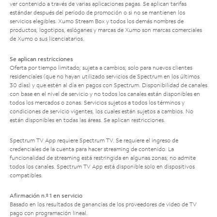
ver contenido a través de varias aplicaciones pagas. Se aplican tarifas
estándar después del período de promoción o si no se mantienen los
servicios elegibles. Xumo Stream Box y todos los demás nombres de
productos, logotipos, eslóganes y marcas de Xumo son marcas comerciales
de Xumo o sus licenciatarios.
Se aplican restricciones
Oferta por tiempo limitado; sujeta a cambios; solo para nuevos clientes
residenciales (que no hayan utilizado servicios de Spectrum en los últimos
30 días) y que estén al día en pagos con Spectrum. Disponibilidad de canales
con base en el nivel de servicio y no todos los canales están disponibles en
todos los mercados o zonas. Servicios sujetos a todos los términos y
condiciones de servicio vigentes, los cuales están sujetos a cambios. No
están disponibles en todas las áreas. Se aplican restricciones.
Spectrum TV App requiere Spectrum TV. Se requiere el ingreso de
credenciales de la cuenta para hacer streaming de contenido. La
funcionalidad de streaming está restringida en algunas zonas; no admite
todos los canales. Spectrum TV App está disponible solo en dispositivos
compatibles.
Afirmación n.º 1 en servicio
Basado en los resultados de ganancias de los proveedores de video de TV
pago con programación lineal.