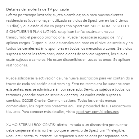
Detalles de la oferta de TV por cable
Oferta por tiempo limitado; sujeta a cambios; solo para nuevos clientes
residenciales (que no hayan utilizado servicios de Spectrum en los últimos
30 días) y que estén al día en pagos con Spectrum. SPECTRUM TV SELECT
SIGNATURE/MI PLAN LATINO: se aplican tarifas estándar una vez
transcurrido el período promocional. Puede necesitarse equipo de TV y
aplican cargos. Disponibilidad de canales con base en el nivel de servicio y no
todos los canales están disponibles en todos los mercados o zonas. Servicios
sujetos a todos los términos y condiciones de servicio vigentes, los cuales
están sujetos a cambios. No están disponibles en todas las áreas. Se aplican
restricciones.
Puede solicitarse la activación de una nueva suscripción para ver contenido a
través de cada aplicación de streaming. Esto no reemplaza las suscripciones
existentes; esas se administrarán por separado. Servicios sujetos a todos los
términos y condiciones de servicio vigentes, los cuales están sujetos a
cambios. ©2025 Charter Communications. Todas las demás marcas
comerciales y los logotipos presentes aquí son propiedad de sus respectivos
titulares. Para conocer más detalles, visita
spectrum.com/disclosures
.
XUMO STREAM BOX GRATIS: oferta limitada a un dispositivo por cuenta;
debe canjearse al mismo tiempo que el servicio de Spectrum TV elegible.
Requiere Spectrum Internet. Se requieren suscripciones por separado para