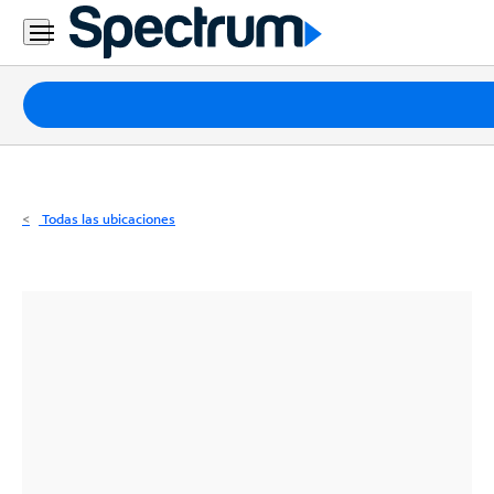
Residencial
Business
Paquetes
Internet
TV
Todas las ubicaciones
Móvil
Teléfono
Residencial
Business
Contáctanos
Inglés