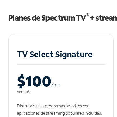
®
Planes de Spectrum TV
+ strea
TV Select Signature
$100
/m
o
por 1 año
Disfruta de tus programas favoritos con
aplicaciones de streaming populares incluidas.