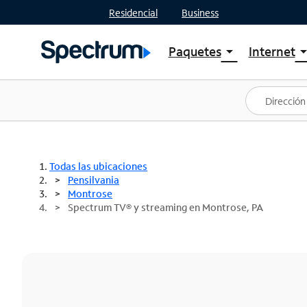
Residencial
Business
Paquetes
Internet
arrow_drop_down
arrow_drop
Ver paquetes
Spectr
Spectrum One
Planes
Mejores ofertas
Spectr
Ofertas en tu área
Intern
Todas las ubicaciones
Pensilvania
Montrose
Spectrum TV® y streaming en Montrose, PA