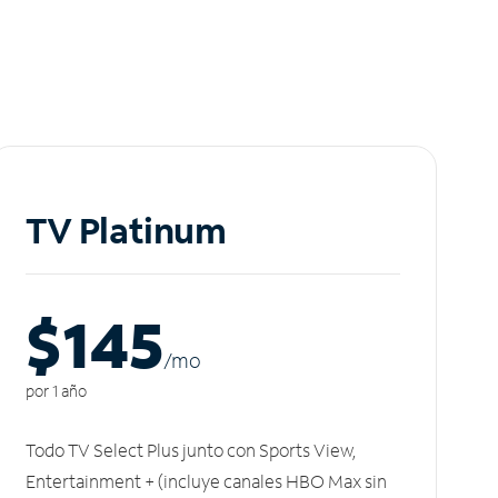
TV Platinum
$145
/m
o
por 1 año
Todo TV Select Plus junto con Sports View,
Entertainment + (incluye canales HBO Max sin