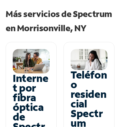
Más servicios de Spectrum
en
Morrisonville, NY
Teléfon
Interne
o
t por
residen
fibra
cial
óptica
Spectr
de
um
Spectr