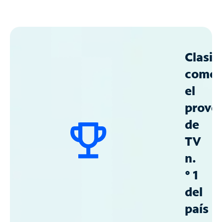
Clasif
como
el
prove
de
TV
n.
° 1
del
país