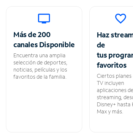
Más de 200
Haz strea
canales
Disponible
de
tus
progra
Encuentra una amplia
selección de deportes,
favoritos
noticias, películas y los
Ciertos planes
favoritos de la familia.
TV incluyen
aplicaciones d
streaming, des
Disney+ hasta
Max y más.