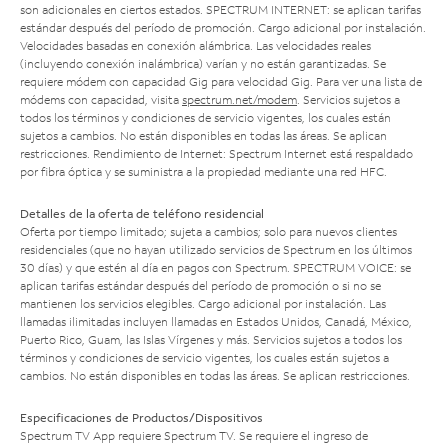
son adicionales en ciertos estados. SPECTRUM INTERNET: se aplican tarifas
estándar después del período de promoción. Cargo adicional por instalación.
Velocidades basadas en conexión alámbrica. Las velocidades reales
(incluyendo conexión inalámbrica) varían y no están garantizadas. Se
requiere módem con capacidad Gig para velocidad Gig. Para ver una lista de
módems con capacidad, visita
spectrum.net/modem
. Servicios sujetos a
todos los términos y condiciones de servicio vigentes, los cuales están
sujetos a cambios. No están disponibles en todas las áreas. Se aplican
restricciones. Rendimiento de Internet: Spectrum Internet está respaldado
por fibra óptica y se suministra a la propiedad mediante una red HFC.
Detalles de la oferta de teléfono residencial
Oferta por tiempo limitado; sujeta a cambios; solo para nuevos clientes
residenciales (que no hayan utilizado servicios de Spectrum en los últimos
30 días) y que estén al día en pagos con Spectrum. SPECTRUM VOICE: se
aplican tarifas estándar después del período de promoción o si no se
mantienen los servicios elegibles. Cargo adicional por instalación. Las
llamadas ilimitadas incluyen llamadas en Estados Unidos, Canadá, México,
Puerto Rico, Guam, las Islas Vírgenes y más. Servicios sujetos a todos los
términos y condiciones de servicio vigentes, los cuales están sujetos a
cambios. No están disponibles en todas las áreas. Se aplican restricciones.
Especificaciones de Productos/Dispositivos
Spectrum TV App requiere Spectrum TV. Se requiere el ingreso de