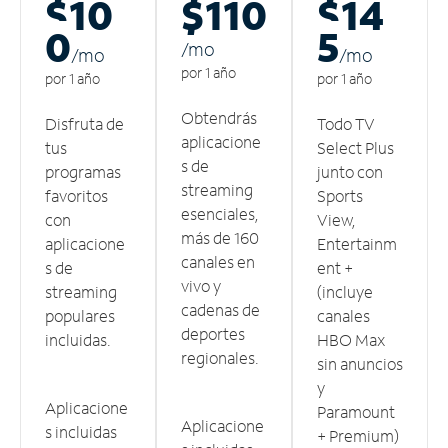
$10
$110
$14
0
5
/m
o
/m
o
/m
o
por 1 año
por 1 año
por 1 año
Obtendrás
Disfruta de
Todo TV
aplicacione
tus
Select Plus
s de
programas
junto con
streaming
favoritos
Sports
esenciales,
con
View,
más de 160
aplicacione
Entertainm
canales en
s de
ent +
vivo y
streaming
(incluye
cadenas de
populares
canales
deportes
incluidas.
HBO Max
regionales.
sin anuncios
y
Aplicacione
Paramount
Aplicacione
s incluidas
+ Premium)