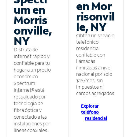
en Mor
um en
risonvil
Morris
le, NY
onville,
Obtén un servicio
NY
telefónico
residencial
Disfruta de
confiable con
Internet rápido y
llamadas
confiable para tu
ilimitadas a nivel
hogar a un precio
nacional por solo
económico.
$15/mes, sin
Spectrum
impuestos ni
Internet® está
cargos agregados.
respaldado por
tecnología de
Explorar
fibra óptica y
teléfono
conectado a las
residencial
instalaciones por
líneas coaxiales.