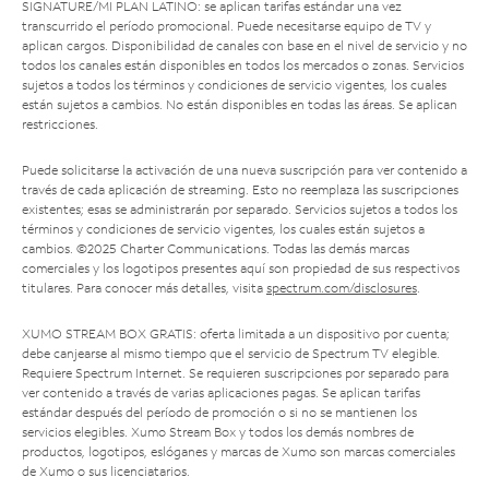
SIGNATURE/MI PLAN LATINO: se aplican tarifas estándar una vez
transcurrido el período promocional. Puede necesitarse equipo de TV y
aplican cargos. Disponibilidad de canales con base en el nivel de servicio y no
todos los canales están disponibles en todos los mercados o zonas. Servicios
sujetos a todos los términos y condiciones de servicio vigentes, los cuales
están sujetos a cambios. No están disponibles en todas las áreas. Se aplican
restricciones.
Puede solicitarse la activación de una nueva suscripción para ver contenido a
través de cada aplicación de streaming. Esto no reemplaza las suscripciones
existentes; esas se administrarán por separado. Servicios sujetos a todos los
términos y condiciones de servicio vigentes, los cuales están sujetos a
cambios. ©2025 Charter Communications. Todas las demás marcas
comerciales y los logotipos presentes aquí son propiedad de sus respectivos
titulares. Para conocer más detalles, visita
spectrum.com/disclosures
.
XUMO STREAM BOX GRATIS: oferta limitada a un dispositivo por cuenta;
debe canjearse al mismo tiempo que el servicio de Spectrum TV elegible.
Requiere Spectrum Internet. Se requieren suscripciones por separado para
ver contenido a través de varias aplicaciones pagas. Se aplican tarifas
estándar después del período de promoción o si no se mantienen los
servicios elegibles. Xumo Stream Box y todos los demás nombres de
productos, logotipos, eslóganes y marcas de Xumo son marcas comerciales
de Xumo o sus licenciatarios.