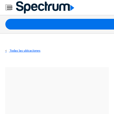
Residencial
Business
Paquetes
Internet
TV
Todas las ubicaciones
Móvil
Teléfono
Residencial
Business
Contáctanos
Inglés