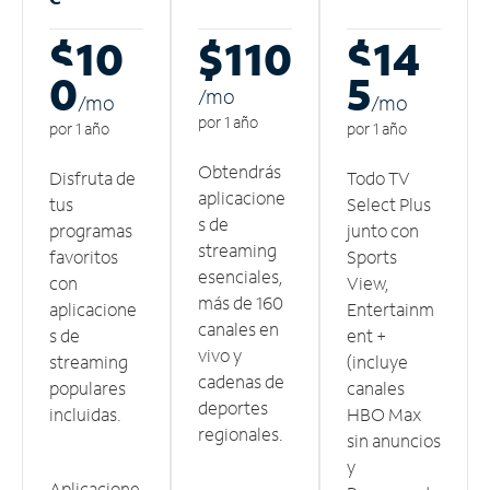
$10
$110
$14
0
5
/m
o
/m
o
/m
o
por 1 año
por 1 año
por 1 año
Obtendrás
Disfruta de
Todo TV
aplicacione
tus
Select Plus
s de
programas
junto con
streaming
favoritos
Sports
esenciales,
con
View,
más de 160
aplicacione
Entertainm
canales en
s de
ent +
vivo y
streaming
(incluye
cadenas de
populares
canales
deportes
incluidas.
HBO Max
regionales.
sin anuncios
y
Aplicacione