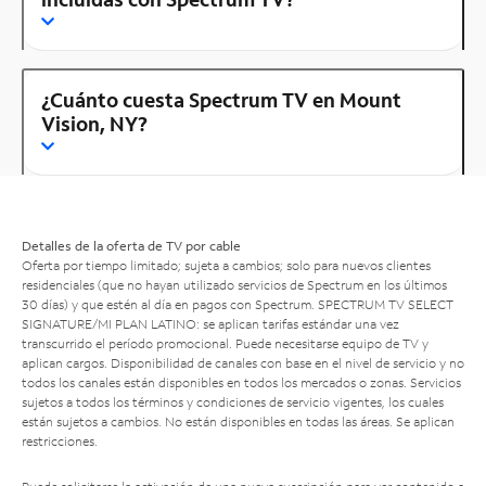
¿Cuánto cuesta Spectrum TV en Mount
Vision, NY?
Detalles de la oferta de TV por cable
Oferta por tiempo limitado; sujeta a cambios; solo para nuevos clientes
residenciales (que no hayan utilizado servicios de Spectrum en los últimos
30 días) y que estén al día en pagos con Spectrum. SPECTRUM TV SELECT
SIGNATURE/MI PLAN LATINO: se aplican tarifas estándar una vez
transcurrido el período promocional. Puede necesitarse equipo de TV y
aplican cargos. Disponibilidad de canales con base en el nivel de servicio y no
todos los canales están disponibles en todos los mercados o zonas. Servicios
sujetos a todos los términos y condiciones de servicio vigentes, los cuales
están sujetos a cambios. No están disponibles en todas las áreas. Se aplican
restricciones.