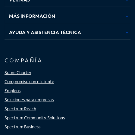
pestaña
pestaña
pestaña
pestaña
nueva
nueva
nueva
nueva
MÁS INFORMACIÓN
AYUDA Y ASISTENCIA TÉCNICA
COMPAÑÍA
Sobre Charter
Compromiso con el cliente
Empleos
Soluciones para empresas
Spectrum Reach
Spectrum Community Solutions
Spectrum Business