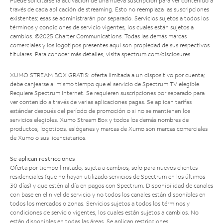
Puede solicitarse la activación de una nueva suscripción para ver contenido a
través de cada aplicación de streaming. Esto no reemplaza las suscripciones
existentes; esas se administrarán por separado. Servicios sujetos a todos los
términos y condiciones de servicio vigentes, los cuales están sujetos a
cambios. ©2025 Charter Communications. Todas las demás marcas
comerciales y los logotipos presentes aquí son propiedad de sus respectivos
titulares. Para conocer más detalles, visita
spectrum.com/disclosures
.
XUMO STREAM BOX GRATIS: oferta limitada a un dispositivo por cuenta;
debe canjearse al mismo tiempo que el servicio de Spectrum TV elegible.
Requiere Spectrum Internet. Se requieren suscripciones por separado para
ver contenido a través de varias aplicaciones pagas. Se aplican tarifas
estándar después del período de promoción o si no se mantienen los
servicios elegibles. Xumo Stream Box y todos los demás nombres de
productos, logotipos, eslóganes y marcas de Xumo son marcas comerciales
de Xumo o sus licenciatarios.
Se aplican restricciones
Oferta por tiempo limitado; sujeta a cambios; solo para nuevos clientes
residenciales (que no hayan utilizado servicios de Spectrum en los últimos
30 días) y que estén al día en pagos con Spectrum. Disponibilidad de canales
con base en el nivel de servicio y no todos los canales están disponibles en
todos los mercados o zonas. Servicios sujetos a todos los términos y
condiciones de servicio vigentes, los cuales están sujetos a cambios. No
están disponibles en todas las áreas. Se aplican restricciones.