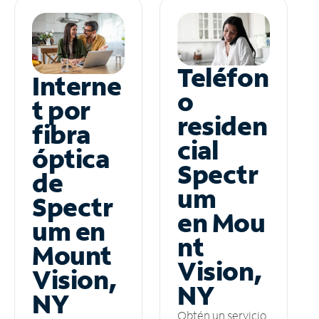
Teléfon
Interne
o
t por
residen
fibra
cial
óptica
Spectr
de
um
Spectr
en Mou
um en
nt
Mount
Vision,
Vision,
NY
NY
Obtén un servicio