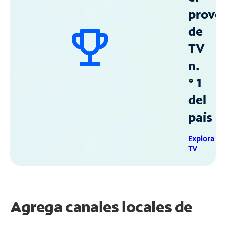
prove
de
TV
n.
° 1
del
país
Explora Sp
TV
Agrega canales locales de