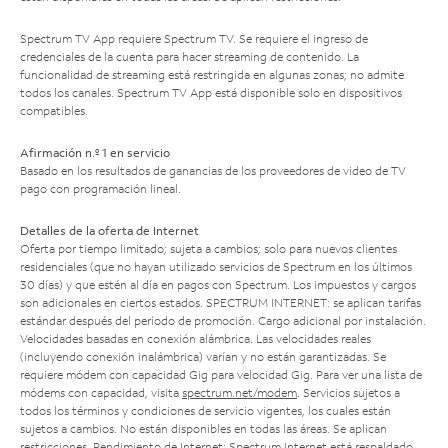
Spectrum TV App requiere Spectrum TV. Se requiere el ingreso de
credenciales de la cuenta para hacer streaming de contenido. La
funcionalidad de streaming está restringida en algunas zonas; no admite
todos los canales. Spectrum TV App está disponible solo en dispositivos
compatibles.
Afirmación n.º 1 en servicio
Basado en los resultados de ganancias de los proveedores de video de TV
pago con programación lineal.
Detalles de la oferta de Internet
Oferta por tiempo limitado; sujeta a cambios; solo para nuevos clientes
residenciales (que no hayan utilizado servicios de Spectrum en los últimos
30 días) y que estén al día en pagos con Spectrum. Los impuestos y cargos
son adicionales en ciertos estados. SPECTRUM INTERNET: se aplican tarifas
estándar después del período de promoción. Cargo adicional por instalación.
Velocidades basadas en conexión alámbrica. Las velocidades reales
(incluyendo conexión inalámbrica) varían y no están garantizadas. Se
requiere módem con capacidad Gig para velocidad Gig. Para ver una lista de
módems con capacidad, visita
spectrum.net/modem
. Servicios sujetos a
todos los términos y condiciones de servicio vigentes, los cuales están
sujetos a cambios. No están disponibles en todas las áreas. Se aplican
restricciones. Rendimiento de Internet: Spectrum Internet está respaldado