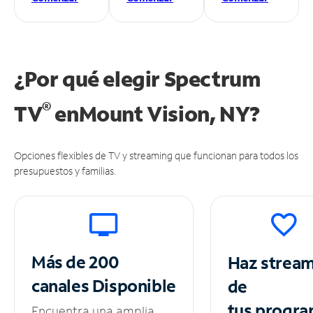
¿Por qué elegir Spectrum
®
TV
en
Mount Vision, NY?
Opciones flexibles de TV y streaming que funcionan para todos los
presupuestos y familias.
Más de 200
Haz strea
canales
Disponible
de
tus
progra
Encuentra una amplia