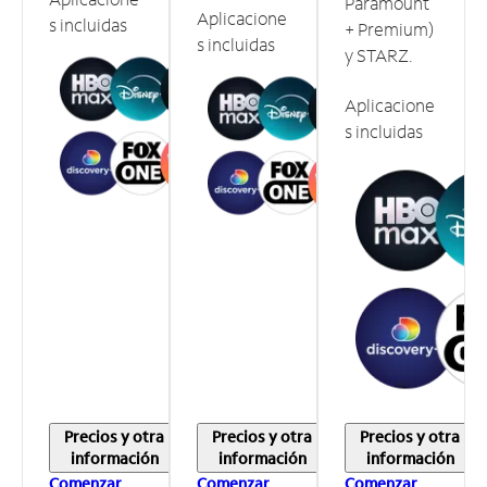
Paramount
Aplicacione
s incluidas
+ Premium)
s incluidas
y STARZ.
Aplicacione
s incluidas
Precios y otra
Precios y otra
Precios y otra
información
información
información
Comenzar
Comenzar
Comenzar