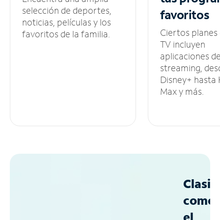
selección de deportes,
favoritos
noticias, películas y los
Ciertos planes
favoritos de la familia.
TV incluyen
aplicaciones d
streaming, des
Disney+ hasta
Max y más.
Clasif
como
el