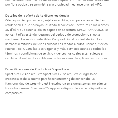
por fibra óptica y se suministra a la propiedad mediante una red HFC.
Detalles de la oferta de teléfono residencial
Oferta por tiempo limitado; sujeta a cambios; solo para nuevos clientes
residenciales (que no hayan utilizado servicios de Spectrum en los últimos
30 días) y que estén al día en pagos con Spectrum. SPECTRUM VOICE: se
aplican tarifas estándar después del período de promoción o si no se
mantienen los servicios elegibles. Cargo adicional por instalación. Las
llamadas ilimitadas incluyen llamadas en Estados Unidos, Canadá, México,
Puerto Rico, Guam, las Islas Vírgenes y más. Servicios sujetos a todos los
términos y condiciones de servicio vigentes, los cuales están sujetos a
cambios. No están disponibles en todas las áreas. Se aplican restricciones.
Especificaciones de Productos/Dispositivos
Spectrum TV App requiere Spectrum TV. Se requiere el ingreso de
credenciales de la cuenta para hacer streaming de contenido. La
funcionalidad de streaming está restringida en algunas zonas; no admite
todos los canales. Spectrum TV App está disponible solo en dispositivos
compatibles.