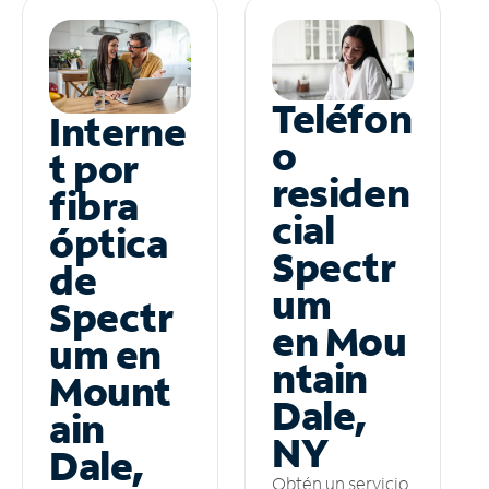
Teléfon
Interne
o
t por
residen
fibra
cial
óptica
Spectr
de
um
Spectr
en Mou
um en
ntain
Mount
Dale,
ain
NY
Dale,
Obtén un servicio