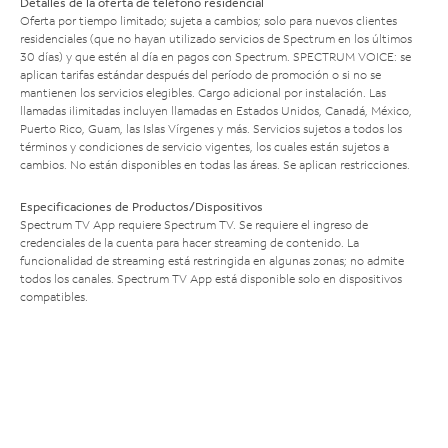
Detalles de la oferta de teléfono residencial
Oferta por tiempo limitado; sujeta a cambios; solo para nuevos clientes
residenciales (que no hayan utilizado servicios de Spectrum en los últimos
30 días) y que estén al día en pagos con Spectrum. SPECTRUM VOICE: se
aplican tarifas estándar después del período de promoción o si no se
mantienen los servicios elegibles. Cargo adicional por instalación. Las
llamadas ilimitadas incluyen llamadas en Estados Unidos, Canadá, México,
Puerto Rico, Guam, las Islas Vírgenes y más. Servicios sujetos a todos los
términos y condiciones de servicio vigentes, los cuales están sujetos a
cambios. No están disponibles en todas las áreas. Se aplican restricciones.
Especificaciones de Productos/Dispositivos
Spectrum TV App requiere Spectrum TV. Se requiere el ingreso de
credenciales de la cuenta para hacer streaming de contenido. La
funcionalidad de streaming está restringida en algunas zonas; no admite
todos los canales. Spectrum TV App está disponible solo en dispositivos
compatibles.