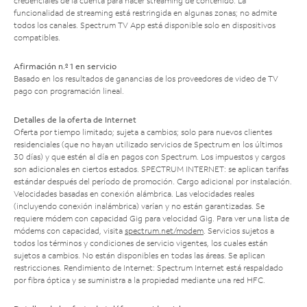
credenciales de la cuenta para hacer streaming de contenido. La
funcionalidad de streaming está restringida en algunas zonas; no admite
todos los canales. Spectrum TV App está disponible solo en dispositivos
compatibles.
Afirmación n.º 1 en servicio
Basado en los resultados de ganancias de los proveedores de video de TV
pago con programación lineal.
Detalles de la oferta de Internet
Oferta por tiempo limitado; sujeta a cambios; solo para nuevos clientes
residenciales (que no hayan utilizado servicios de Spectrum en los últimos
30 días) y que estén al día en pagos con Spectrum. Los impuestos y cargos
son adicionales en ciertos estados. SPECTRUM INTERNET: se aplican tarifas
estándar después del período de promoción. Cargo adicional por instalación.
Velocidades basadas en conexión alámbrica. Las velocidades reales
(incluyendo conexión inalámbrica) varían y no están garantizadas. Se
requiere módem con capacidad Gig para velocidad Gig. Para ver una lista de
módems con capacidad, visita
spectrum.net/modem
. Servicios sujetos a
todos los términos y condiciones de servicio vigentes, los cuales están
sujetos a cambios. No están disponibles en todas las áreas. Se aplican
restricciones. Rendimiento de Internet: Spectrum Internet está respaldado
por fibra óptica y se suministra a la propiedad mediante una red HFC.