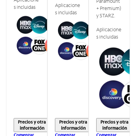
Paramount
Aplicacione
s incluidas
+ Premium)
s incluidas
y STARZ.
Aplicacione
s incluidas
Precios y otra
Precios y otra
Precios y otra
información
información
información
Comenzar
Comenzar
Comenzar