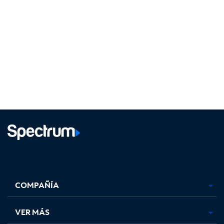
Facebook,
Instagram,
Youtube,
X,
se
se
se
se
COMPAÑÍA
abre
abre
abre
abre
en
en
en
en
una
una
una
una
VER MÁS
pestaña
pestaña
pestaña
pestaña