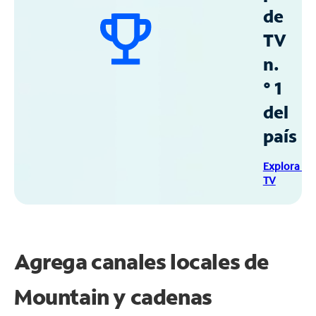
de
TV
n.
° 1
del
país
Explora Sp
TV
Agrega canales locales de
Mountain y cadenas