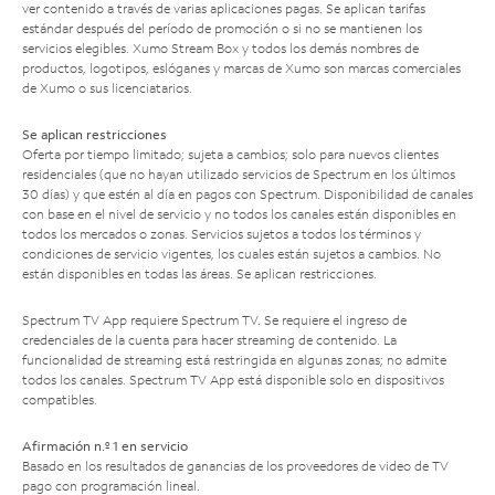
ver contenido a través de varias aplicaciones pagas. Se aplican tarifas
estándar después del período de promoción o si no se mantienen los
servicios elegibles. Xumo Stream Box y todos los demás nombres de
productos, logotipos, eslóganes y marcas de Xumo son marcas comerciales
de Xumo o sus licenciatarios.
Se aplican restricciones
Oferta por tiempo limitado; sujeta a cambios; solo para nuevos clientes
residenciales (que no hayan utilizado servicios de Spectrum en los últimos
30 días) y que estén al día en pagos con Spectrum. Disponibilidad de canales
con base en el nivel de servicio y no todos los canales están disponibles en
todos los mercados o zonas. Servicios sujetos a todos los términos y
condiciones de servicio vigentes, los cuales están sujetos a cambios. No
están disponibles en todas las áreas. Se aplican restricciones.
Spectrum TV App requiere Spectrum TV. Se requiere el ingreso de
credenciales de la cuenta para hacer streaming de contenido. La
funcionalidad de streaming está restringida en algunas zonas; no admite
todos los canales. Spectrum TV App está disponible solo en dispositivos
compatibles.
Afirmación n.º 1 en servicio
Basado en los resultados de ganancias de los proveedores de video de TV
pago con programación lineal.