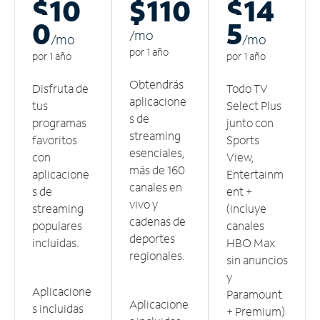
$10
$110
$14
0
5
/m
o
/m
o
/m
o
por 1 año
por 1 año
por 1 año
Obtendrás
Disfruta de
Todo TV
aplicacione
tus
Select Plus
s de
programas
junto con
streaming
favoritos
Sports
esenciales,
con
View,
más de 160
aplicacione
Entertainm
canales en
s de
ent +
vivo y
streaming
(incluye
cadenas de
populares
canales
deportes
incluidas.
HBO Max
regionales.
sin anuncios
y
Aplicacione
Paramount
Aplicacione
s incluidas
+ Premium)