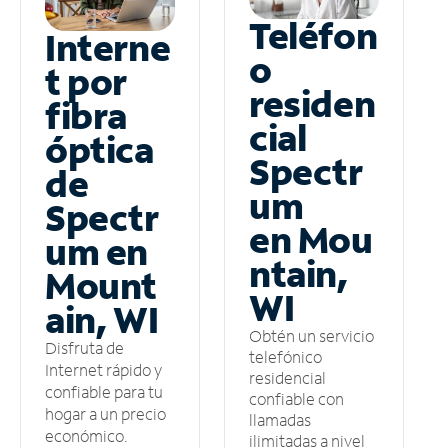
Teléfon
Interne
o
t por
residen
fibra
cial
óptica
Spectr
de
um
Spectr
en Mou
um en
ntain,
Mount
WI
ain, WI
Obtén un servicio
Disfruta de
telefónico
Internet rápido y
residencial
confiable para tu
confiable con
hogar a un precio
llamadas
económico.
ilimitadas a nivel