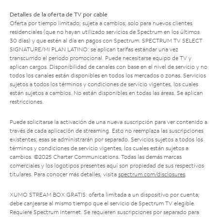
Detalles de la oferta de TV por cable
Oferta por tiempo limitado; sujeta a cambios; solo para nuevos clientes
residenciales (que no hayan utilizado servicios de Spectrum en los últimos
30 días) y que estén al día en pagos con Spectrum. SPECTRUM TV SELECT
SIGNATURE/MI PLAN LATINO: se aplican tarifas estándar una vez
transcurrido el período promocional. Puede necesitarse equipo de TV y
aplican cargos. Disponibilidad de canales con base en el nivel de servicio y no
todos los canales están disponibles en todos los mercados o zonas. Servicios
sujetos a todos los términos y condiciones de servicio vigentes, los cuales
están sujetos a cambios. No están disponibles en todas las áreas. Se aplican
restricciones.
Puede solicitarse la activación de una nueva suscripción para ver contenido a
través de cada aplicación de streaming. Esto no reemplaza las suscripciones
existentes; esas se administrarán por separado. Servicios sujetos a todos los
términos y condiciones de servicio vigentes, los cuales están sujetos a
cambios. ©2025 Charter Communications. Todas las demás marcas
comerciales y los logotipos presentes aquí son propiedad de sus respectivos
titulares. Para conocer más detalles, visita
spectrum.com/disclosures
.
XUMO STREAM BOX GRATIS: oferta limitada a un dispositivo por cuenta;
debe canjearse al mismo tiempo que el servicio de Spectrum TV elegible.
Requiere Spectrum Internet. Se requieren suscripciones por separado para