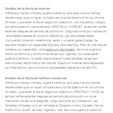
Detalles de la oferta de Internet
Oferta por tiempo limitado; sujeta a cambios; solo para nuevos clientes
residenciales (que no hayan utilizado servicios de Spectrum en los últimos
30 días) y que estén al día en pagos con Spectrum. Los impuestos y cargos
son adicionales en ciertos estados. SPECTRUM INTERNET: se aplican tarifas
estándar después del período de promoción. Cargo adicional por instalación.
Velocidades basadas en conexión alámbrica. Las velocidades reales
(incluyendo conexión inalámbrica) varían y no están garantizadas. Se
requiere módem con capacidad Gig para velocidad Gig. Para ver una lista de
módems con capacidad, visita
spectrum.net/modem
. Servicios sujetos a
todos los términos y condiciones de servicio vigentes, los cuales están
sujetos a cambios. No están disponibles en todas las áreas. Se aplican
restricciones. Rendimiento de Internet: Spectrum Internet está respaldado
por fibra óptica y se suministra a la propiedad mediante una red HFC.
Detalles de la oferta de teléfono residencial
Oferta por tiempo limitado; sujeta a cambios; solo para nuevos clientes
residenciales (que no hayan utilizado servicios de Spectrum en los últimos
30 días) y que estén al día en pagos con Spectrum. SPECTRUM VOICE: se
aplican tarifas estándar después del período de promoción o si no se
mantienen los servicios elegibles. Cargo adicional por instalación. Las
llamadas ilimitadas incluyen llamadas en Estados Unidos, Canadá, México,
Puerto Rico, Guam, las Islas Vírgenes y más. Servicios sujetos a todos los