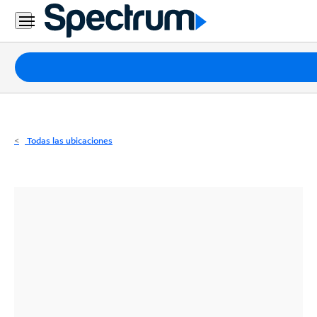
Residencial
Business
Paquetes
Internet
TV
Todas las ubicaciones
Móvil
Teléfono
Residencial
Business
Contáctanos
Inglés