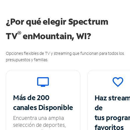
¿Por qué elegir Spectrum
®
TV
en
Mountain, WI?
Opciones flexibles de TV y streaming que funcionan para todos los
presupuestos y familias.
Más de 200
Haz strea
canales
Disponible
de
tus
progra
Encuentra una amplia
selección de deportes,
favoritos