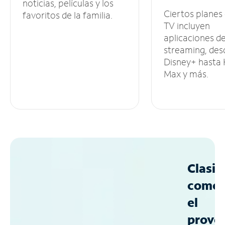
noticias, películas y los
Ciertos planes
favoritos de la familia.
TV incluyen
aplicaciones d
streaming, des
Disney+ hasta
Max y más.
Clasif
como
el
prove