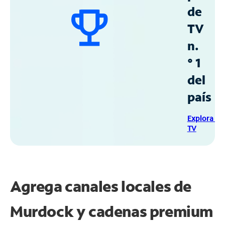
de
TV
n.
° 1
del
país
Explora Sp
TV
Agrega canales locales de
Murdock y cadenas premium