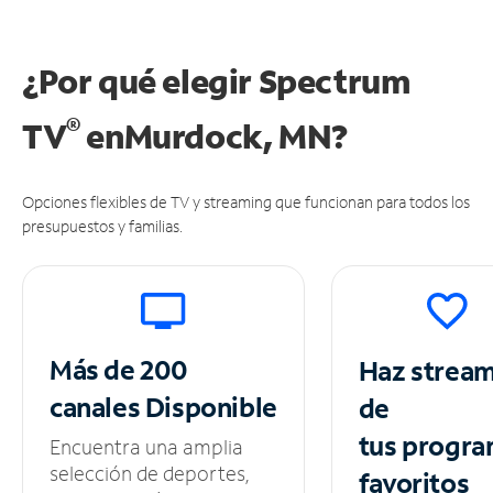
¿Por qué elegir Spectrum
®
TV
en
Murdock, MN?
Opciones flexibles de TV y streaming que funcionan para todos los
presupuestos y familias.
Más de 200
Haz strea
canales
Disponible
de
tus
progra
Encuentra una amplia
selección de deportes,
favoritos