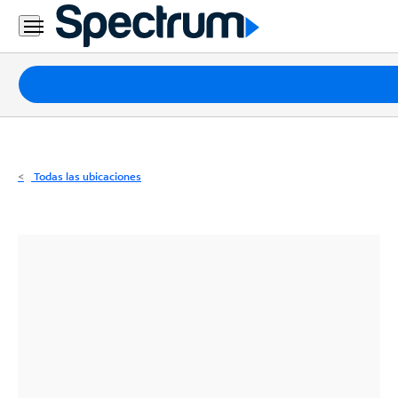
Residencial
Business
Paquetes
Internet
TV
Todas las ubicaciones
Móvil
Teléfono
Residencial
Business
Contáctanos
Inglés