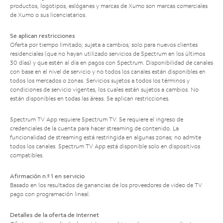
productos, logotipos, eslóganes y marcas de Xumo son marcas comerciales
de Xumo o sus licenciatarios.
Se aplican restricciones
Oferta por tiempo limitado; sujeta a cambios; solo para nuevos clientes
residenciales (que no hayan utilizado servicios de Spectrum en los últimos
30 días) y que estén al día en pagos con Spectrum. Disponibilidad de canales
con base en el nivel de servicio y no todos los canales están disponibles en
todos los mercados o zonas. Servicios sujetos a todos los términos y
condiciones de servicio vigentes, los cuales están sujetos a cambios. No
están disponibles en todas las áreas. Se aplican restricciones.
Spectrum TV App requiere Spectrum TV. Se requiere el ingreso de
credenciales de la cuenta para hacer streaming de contenido. La
funcionalidad de streaming está restringida en algunas zonas; no admite
todos los canales. Spectrum TV App está disponible solo en dispositivos
compatibles.
Afirmación n.º 1 en servicio
Basado en los resultados de ganancias de los proveedores de video de TV
pago con programación lineal.
Detalles de la oferta de Internet