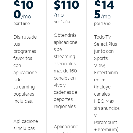
$10
$110
$14
0
5
/m
o
/m
o
/m
o
por 1 año
por 1 año
por 1 año
Obtendrás
Disfruta de
Todo TV
aplicacione
tus
Select Plus
s de
programas
junto con
streaming
favoritos
Sports
esenciales,
con
View,
más de 160
aplicacione
Entertainm
canales en
s de
ent +
vivo y
streaming
(incluye
cadenas de
populares
canales
deportes
incluidas.
HBO Max
regionales.
sin anuncios
y
Aplicacione
Paramount
Aplicacione
s incluidas
+ Premium)