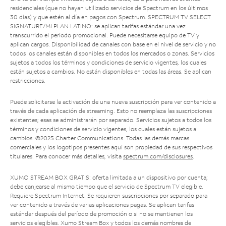
residenciales (que no hayan utilizado servicios de Spectrum en los últimos
30 días) y que estén al día en pagos con Spectrum. SPECTRUM TV SELECT
SIGNATURE/MI PLAN LATINO: se aplican tarifas estándar una vez
transcurrido el período promocional. Puede necesitarse equipo de TV y
aplican cargos. Disponibilidad de canales con base en el nivel de servicio y no
todos los canales están disponibles en todos los mercados o zonas. Servicios
sujetos a todos los términos y condiciones de servicio vigentes, los cuales
están sujetos a cambios. No están disponibles en todas las áreas. Se aplican
restricciones.
Puede solicitarse la activación de una nueva suscripción para ver contenido a
través de cada aplicación de streaming. Esto no reemplaza las suscripciones
existentes; esas se administrarán por separado. Servicios sujetos a todos los
términos y condiciones de servicio vigentes, los cuales están sujetos a
cambios. ©2025 Charter Communications. Todas las demás marcas
comerciales y los logotipos presentes aquí son propiedad de sus respectivos
titulares. Para conocer más detalles, visita
spectrum.com/disclosures
.
XUMO STREAM BOX GRATIS: oferta limitada a un dispositivo por cuenta;
debe canjearse al mismo tiempo que el servicio de Spectrum TV elegible.
Requiere Spectrum Internet. Se requieren suscripciones por separado para
ver contenido a través de varias aplicaciones pagas. Se aplican tarifas
estándar después del período de promoción o si no se mantienen los
servicios elegibles. Xumo Stream Box y todos los demás nombres de