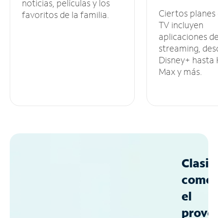
noticias, películas y los
Ciertos planes
favoritos de la familia.
TV incluyen
aplicaciones d
streaming, des
Disney+ hasta
Max y más.
Clasif
como
el
prove