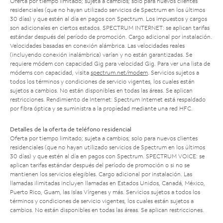
Oferta por tiempo limitado; sujeta a cambios; solo para nuevos clientes
residenciales (que no hayan utilizado servicios de Spectrum en los últimos
30 días) y que estén al día en pagos con Spectrum. Los impuestos y cargos
son adicionales en ciertos estados. SPECTRUM INTERNET: se aplican tarifas
estándar después del período de promoción. Cargo adicional por instalación.
Velocidades basadas en conexión alámbrica. Las velocidades reales
(incluyendo conexión inalámbrica) varían y no están garantizadas. Se
requiere módem con capacidad Gig para velocidad Gig. Para ver una lista de
módems con capacidad, visita
spectrum.net/modem
. Servicios sujetos a
todos los términos y condiciones de servicio vigentes, los cuales están
sujetos a cambios. No están disponibles en todas las áreas. Se aplican
restricciones. Rendimiento de Internet: Spectrum Internet está respaldado
por fibra óptica y se suministra a la propiedad mediante una red HFC.
Detalles de la oferta de teléfono residencial
Oferta por tiempo limitado; sujeta a cambios; solo para nuevos clientes
residenciales (que no hayan utilizado servicios de Spectrum en los últimos
30 días) y que estén al día en pagos con Spectrum. SPECTRUM VOICE: se
aplican tarifas estándar después del período de promoción o si no se
mantienen los servicios elegibles. Cargo adicional por instalación. Las
llamadas ilimitadas incluyen llamadas en Estados Unidos, Canadá, México,
Puerto Rico, Guam, las Islas Vírgenes y más. Servicios sujetos a todos los
términos y condiciones de servicio vigentes, los cuales están sujetos a
cambios. No están disponibles en todas las áreas. Se aplican restricciones.