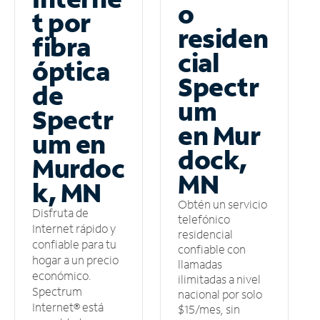
o
t por
residen
fibra
cial
óptica
Spectr
de
um
Spectr
en Mur
um en
dock,
Murdoc
MN
k, MN
Obtén un servicio
Disfruta de
telefónico
Internet rápido y
residencial
confiable para tu
confiable con
hogar a un precio
llamadas
económico.
ilimitadas a nivel
Spectrum
nacional por solo
Internet® está
$15/mes, sin