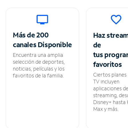
Más de 200
Haz strea
canales
Disponible
de
tus
progra
Encuentra una amplia
selección de deportes,
favoritos
noticias, películas y los
Ciertos planes
favoritos de la familia.
TV incluyen
aplicaciones d
streaming, des
Disney+ hasta
Max y más.