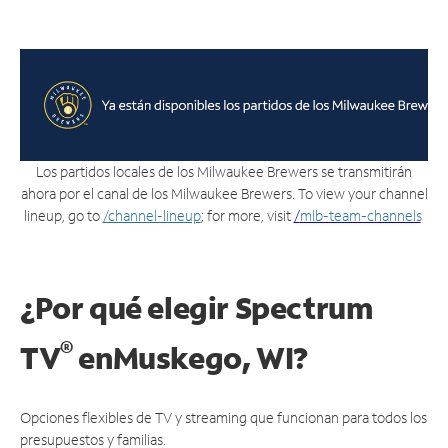
Los partidos locales de los Milwaukee Brewers se transmitirán
ahora por el canal de los Milwaukee Brewers. To view your channel
lineup, go to
/channel-lineup
; for more, visit
/
mlb-team-channels
.
¿Por qué elegir Spectrum
®
TV
en
Muskego, WI?
Opciones flexibles de TV y streaming que funcionan para todos los
presupuestos y familias.