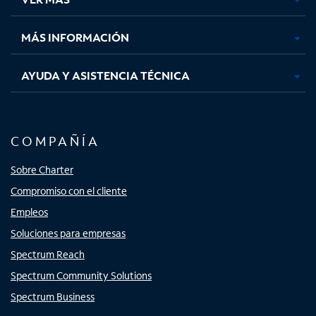
pestaña
pestaña
pestaña
pestaña
nueva
nueva
nueva
nueva
MÁS INFORMACIÓN
AYUDA Y ASISTENCIA TÉCNICA
COMPAÑÍA
Sobre Charter
Compromiso con el cliente
Empleos
Soluciones para empresas
Spectrum Reach
Spectrum Community Solutions
Spectrum Business