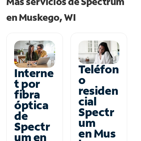
Más servicios de Spectrum
en
Muskego, WI
Teléfon
Interne
o
t por
residen
fibra
cial
óptica
Spectr
de
um
Spectr
en Mus
um en