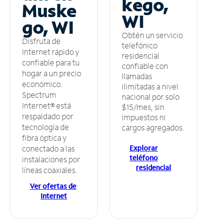
kego,
Muske
WI
go, WI
Obtén un servicio
Disfruta de
telefónico
Internet rápido y
residencial
confiable para tu
confiable con
hogar a un precio
llamadas
económico.
ilimitadas a nivel
Spectrum
nacional por solo
Internet® está
$15/mes, sin
respaldado por
impuestos ni
tecnología de
cargos agregados.
fibra óptica y
Explorar
conectado a las
teléfono
instalaciones por
residencial
líneas coaxiales.
Ver ofertas de
Internet