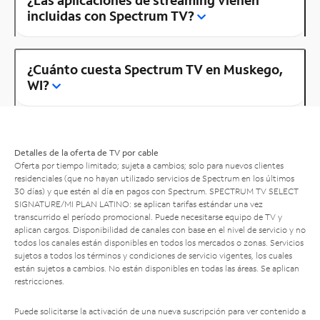
¿Las aplicaciones de streaming vienen
incluidas con Spectrum TV?
¿Cuánto cuesta Spectrum TV en Muskego,
WI?
Detalles de la oferta de TV por cable
Oferta por tiempo limitado; sujeta a cambios; solo para nuevos clientes
residenciales (que no hayan utilizado servicios de Spectrum en los últimos
30 días) y que estén al día en pagos con Spectrum. SPECTRUM TV SELECT
SIGNATURE/MI PLAN LATINO: se aplican tarifas estándar una vez
transcurrido el período promocional. Puede necesitarse equipo de TV y
aplican cargos. Disponibilidad de canales con base en el nivel de servicio y no
todos los canales están disponibles en todos los mercados o zonas. Servicios
sujetos a todos los términos y condiciones de servicio vigentes, los cuales
están sujetos a cambios. No están disponibles en todas las áreas. Se aplican
restricciones.
Puede solicitarse la activación de una nueva suscripción para ver contenido a