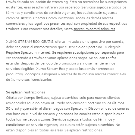
través de cada aplicación de streaming. Esto no reemplaza las suscripciones
existentes; esas se administrarán por separado. Servicios sujetos a todos los
términos y condiciones de servicio vigentes, los cuales están sujetos a
cambios. ©2025 Charter Communications. Todas las demás marcas
comerciales y los logotipos presentes aquí son propiedad de sus respectivos
titulares. Para conocer más detalles, visita
spectrum.com/disclosures
.
XUMO STREAM BOX GRATIS: oferta limitada a un dispositivo por cuenta;
debe canjearse al mismo tiempo que el servicio de Spectrum TV elegible.
Requiere Spectrum Internet. Se requieren suscripciones por separado para
ver contenido a través de varias aplicaciones pagas. Se aplican tarifas
estándar después del período de promoción o si no se mantienen los
servicios elegibles. Xumo Stream Box y todos los demás nombres de
productos, logotipos, eslóganes y marcas de Xumo son marcas comerciales
de Xumo o sus licenciatarios.
Se aplican restricciones
Oferta por tiempo limitado; sujeta a cambios; solo para nuevos clientes
residenciales (que no hayan utilizado servicios de Spectrum en los últimos
30 días) y que estén al día en pagos con Spectrum. Disponibilidad de canales
con base en el nivel de servicio y no todos los canales están disponibles en
todos los mercados o zonas. Servicios sujetos a todos los términos y
condiciones de servicio vigentes, los cuales están sujetos a cambios. No
están disponibles en todas las áreas. Se aplican restricciones.