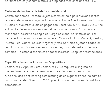
por fibra óptica y se suministra a la propiedad mediante una red HFC.
Detalles de la oferta de teléfono residencial
Oferta por tiempo limitado; sujeta a cambios; solo para nuevos clientes
residenciales (que no hayan utilizado servicios de Spectrum en los últimos
30 días) y que estén al día en pagos con Spectrum. SPECTRUM VOICE: se
aplican tarifas estándar después del período de promoción o si no se
mantienen los servicios elegibles. Cargo adicional por instalación. Las
llamadas ilimitadas incluyen llamadas en Estados Unidos, Canadá, México,
Puerto Rico, Guam, las Islas Vírgenes y más. Servicios sujetos a todos los
términos y condiciones de servicio vigentes, los cuales están sujetos a
cambios. No están disponibles en todas las áreas. Se aplican restricciones.
Especificaciones de Productos/Dispositivos
Spectrum TV App requiere Spectrum TV. Se requiere el ingreso de
credenciales de la cuenta para hacer streaming de contenido. La
funcionalidad de streaming está restringida en algunas zonas; no admite
todos los canales. Spectrum TV App está disponible solo en dispositivos
compatibles.