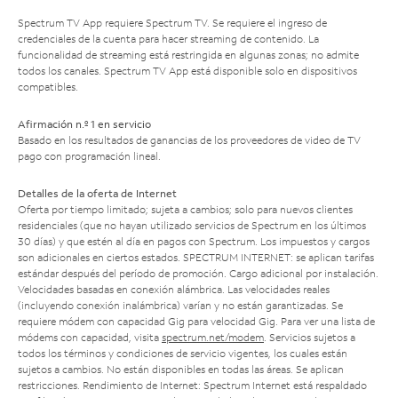
Spectrum TV App requiere Spectrum TV. Se requiere el ingreso de
credenciales de la cuenta para hacer streaming de contenido. La
funcionalidad de streaming está restringida en algunas zonas; no admite
todos los canales. Spectrum TV App está disponible solo en dispositivos
compatibles.
Afirmación n.º 1 en servicio
Basado en los resultados de ganancias de los proveedores de video de TV
pago con programación lineal.
Detalles de la oferta de Internet
Oferta por tiempo limitado; sujeta a cambios; solo para nuevos clientes
residenciales (que no hayan utilizado servicios de Spectrum en los últimos
30 días) y que estén al día en pagos con Spectrum. Los impuestos y cargos
son adicionales en ciertos estados. SPECTRUM INTERNET: se aplican tarifas
estándar después del período de promoción. Cargo adicional por instalación.
Velocidades basadas en conexión alámbrica. Las velocidades reales
(incluyendo conexión inalámbrica) varían y no están garantizadas. Se
requiere módem con capacidad Gig para velocidad Gig. Para ver una lista de
módems con capacidad, visita
spectrum.net/modem
. Servicios sujetos a
todos los términos y condiciones de servicio vigentes, los cuales están
sujetos a cambios. No están disponibles en todas las áreas. Se aplican
restricciones. Rendimiento de Internet: Spectrum Internet está respaldado