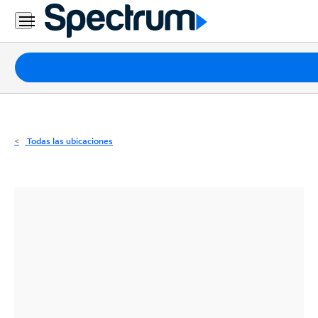
Residencial
Business
Paquetes
Internet
TV
Todas las ubicaciones
Móvil
Teléfono
Residencial
Business
Contáctanos
Inglés