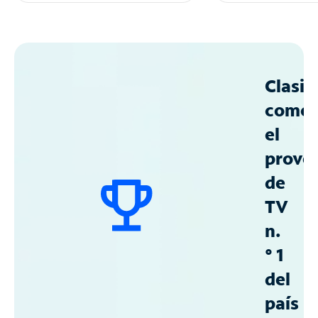
Clasif
como
el
prove
de
TV
n.
° 1
del
país