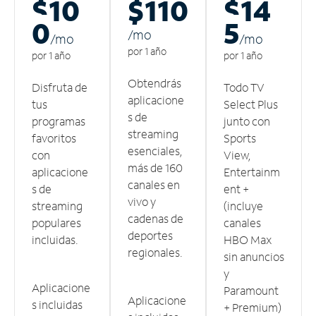
$10
$110
$14
0
5
/m
o
/m
o
/m
o
por 1 año
por 1 año
por 1 año
Obtendrás
Disfruta de
Todo TV
aplicacione
tus
Select Plus
s de
programas
junto con
streaming
favoritos
Sports
esenciales,
con
View,
más de 160
aplicacione
Entertainm
canales en
s de
ent +
vivo y
streaming
(incluye
cadenas de
populares
canales
deportes
incluidas.
HBO Max
regionales.
sin anuncios
y
Aplicacione
Paramount
Aplicacione
s incluidas
+ Premium)