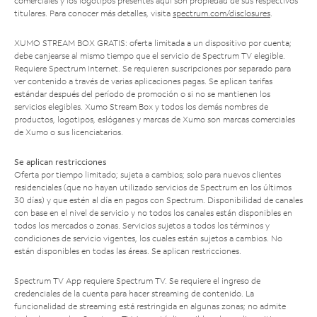
comerciales y los logotipos presentes aquí son propiedad de sus respectivos
titulares. Para conocer más detalles, visita
spectrum.com/disclosures
.
XUMO STREAM BOX GRATIS: oferta limitada a un dispositivo por cuenta;
debe canjearse al mismo tiempo que el servicio de Spectrum TV elegible.
Requiere Spectrum Internet. Se requieren suscripciones por separado para
ver contenido a través de varias aplicaciones pagas. Se aplican tarifas
estándar después del período de promoción o si no se mantienen los
servicios elegibles. Xumo Stream Box y todos los demás nombres de
productos, logotipos, eslóganes y marcas de Xumo son marcas comerciales
de Xumo o sus licenciatarios.
Se aplican restricciones
Oferta por tiempo limitado; sujeta a cambios; solo para nuevos clientes
residenciales (que no hayan utilizado servicios de Spectrum en los últimos
30 días) y que estén al día en pagos con Spectrum. Disponibilidad de canales
con base en el nivel de servicio y no todos los canales están disponibles en
todos los mercados o zonas. Servicios sujetos a todos los términos y
condiciones de servicio vigentes, los cuales están sujetos a cambios. No
están disponibles en todas las áreas. Se aplican restricciones.
Spectrum TV App requiere Spectrum TV. Se requiere el ingreso de
credenciales de la cuenta para hacer streaming de contenido. La
funcionalidad de streaming está restringida en algunas zonas; no admite