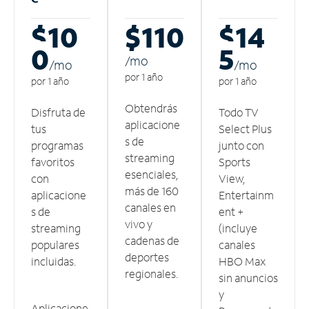
$10
$110
$14
0
5
/m
o
/m
o
/m
o
por 1 año
por 1 año
por 1 año
Obtendrás
Disfruta de
Todo TV
aplicacione
tus
Select Plus
s de
programas
junto con
streaming
favoritos
Sports
esenciales,
con
View,
más de 160
aplicacione
Entertainm
canales en
s de
ent +
vivo y
streaming
(incluye
cadenas de
populares
canales
deportes
incluidas.
HBO Max
regionales.
sin anuncios
y
Aplicacione