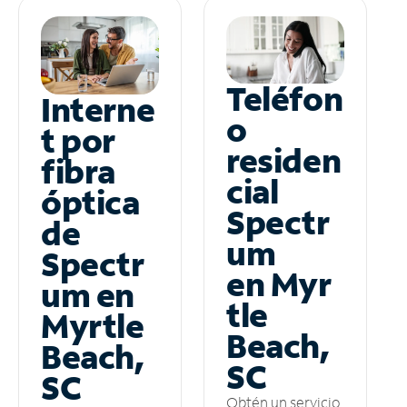
Teléfon
Interne
o
t por
residen
fibra
cial
óptica
Spectr
de
um
Spectr
en Myr
um en
tle
Myrtle
Beach,
Beach,
SC
SC
Obtén un servicio