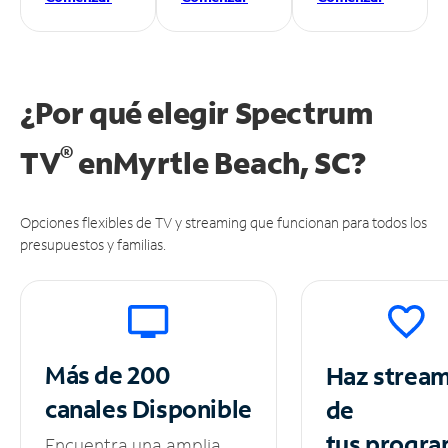
¿Por qué elegir Spectrum
®
TV
en
Myrtle Beach, SC?
Opciones flexibles de TV y streaming que funcionan para todos los
presupuestos y familias.
Más de 200
Haz strea
canales
Disponible
de
tus
progra
Encuentra una amplia