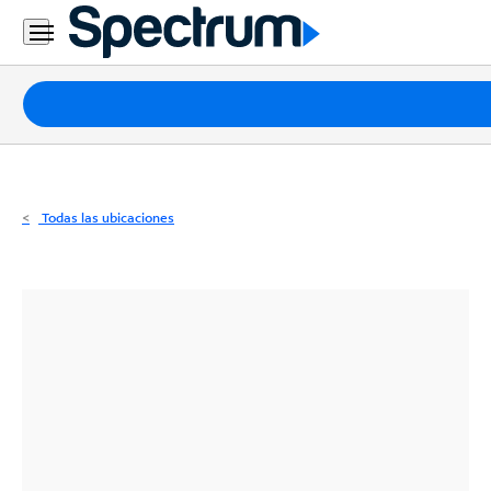
Residencial
Business
Paquetes
Internet
TV
Todas las ubicaciones
Móvil
Teléfono
Residencial
Business
Contáctanos
Inglés