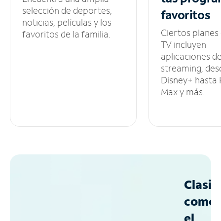
selección de deportes,
favoritos
noticias, películas y los
Ciertos planes
favoritos de la familia.
TV incluyen
aplicaciones d
streaming, des
Disney+ hasta
Max y más.
Clasif
como
el