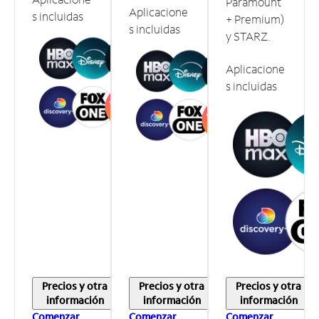
Paramount
Aplicacione
s incluidas
+ Premium)
s incluidas
y STARZ.
Aplicacione
s incluidas
Precios y otra
Precios y otra
Precios y otra
información
información
información
Comenzar
Comenzar
Comenzar