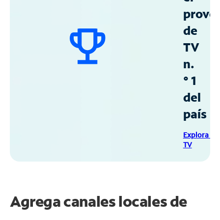
prove
de
TV
n.
° 1
del
país
Explora Sp
TV
Agrega canales locales de