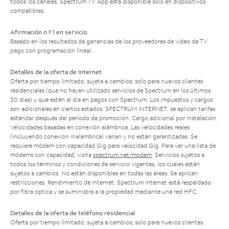
todos los canales. Spectrum TV App está disponible solo en dispositivos
compatibles.
Afirmación n.º 1 en servicio
Basado en los resultados de ganancias de los proveedores de video de TV
pago con programación lineal.
Detalles de la oferta de Internet
Oferta por tiempo limitado; sujeta a cambios; solo para nuevos clientes
residenciales (que no hayan utilizado servicios de Spectrum en los últimos
30 días) y que estén al día en pagos con Spectrum. Los impuestos y cargos
son adicionales en ciertos estados. SPECTRUM INTERNET: se aplican tarifas
estándar después del período de promoción. Cargo adicional por instalación.
Velocidades basadas en conexión alámbrica. Las velocidades reales
(incluyendo conexión inalámbrica) varían y no están garantizadas. Se
requiere módem con capacidad Gig para velocidad Gig. Para ver una lista de
módems con capacidad, visita
spectrum.net/modem
. Servicios sujetos a
todos los términos y condiciones de servicio vigentes, los cuales están
sujetos a cambios. No están disponibles en todas las áreas. Se aplican
restricciones. Rendimiento de Internet: Spectrum Internet está respaldado
por fibra óptica y se suministra a la propiedad mediante una red HFC.
Detalles de la oferta de teléfono residencial
Oferta por tiempo limitado; sujeta a cambios; solo para nuevos clientes