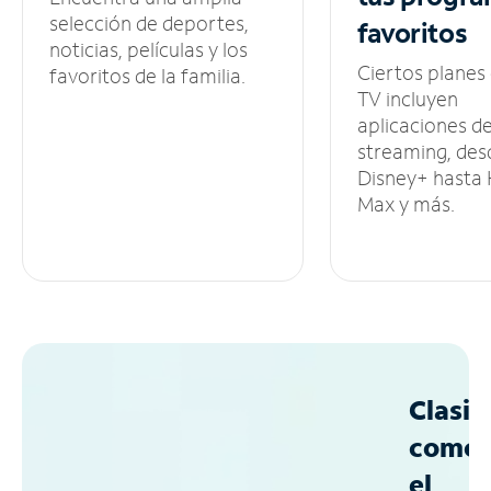
selección de deportes,
favoritos
noticias, películas y los
Ciertos planes
favoritos de la familia.
TV incluyen
aplicaciones d
streaming, des
Disney+ hasta
Max y más.
Clasif
como
el