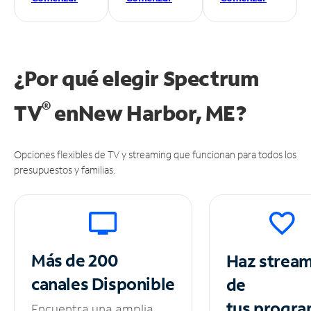
¿Por qué elegir Spectrum
®
TV
en
New Harbor, ME?
Opciones flexibles de TV y streaming que funcionan para todos los
presupuestos y familias.
Más de 200
Haz strea
canales
Disponible
de
tus
progra
Encuentra una amplia