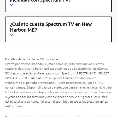
¿Cuánto cuesta Spectrum TV en New
Harbor, ME?
Detalles de la oferta de TV por cable
Oferta por tiempo limitado; sujeta a cambios; solo para nuevos clientes
residenciales (que no hayan utilizado servicios de Spectrum en los últimos
30 días) y que estén al día en pagos con Spectrum. SPECTRUM TV SELECT
SIGNATURE/MI PLAN LATINO: se aplican tarifas estándar una vez
transcurrido el período promocional. Puede necesitarse equipo de TV y
aplican cargos. Disponibilidad de canales con base en el nivel de servicio y no
todos los canales están disponibles en todos los mercados o zonas. Servicios
sujetos a todos los términos y condiciones de servicio vigentes, los cuales
están sujetos a cambios. No están disponibles en todas las áreas. Se aplican
restricciones.