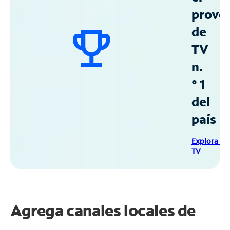
prove
de
TV
n.
° 1
del
país
Explora Sp
TV
Agrega canales locales de