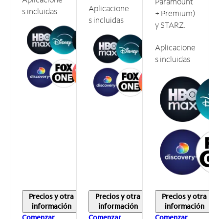
Paramount
Aplicacione
s incluidas
+ Premium)
s incluidas
y STARZ.
Aplicacione
s incluidas
Precios y otra
Precios y otra
Precios y otra
información
información
información
Comenzar
Comenzar
Comenzar