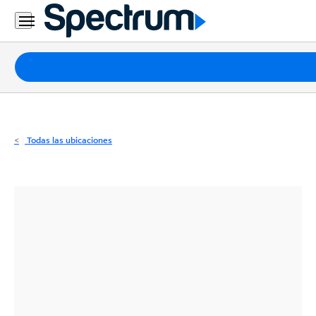
Residencial
Business
Paquetes
Internet
TV
Todas las ubicaciones
Móvil
Teléfono
Residencial
Business
Contáctanos
Inglés