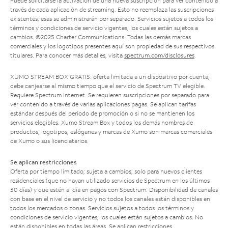
Puede solicitarse la activación de una nueva suscripción para ver contenido a
través de cada aplicación de streaming. Esto no reemplaza las suscripciones
existentes; esas se administrarán por separado. Servicios sujetos a todos los
términos y condiciones de servicio vigentes, los cuales están sujetos a
cambios. ©2025 Charter Communications. Todas las demás marcas
comerciales y los logotipos presentes aquí son propiedad de sus respectivos
titulares. Para conocer más detalles, visita
spectrum.com/disclosures
.
XUMO STREAM BOX GRATIS: oferta limitada a un dispositivo por cuenta;
debe canjearse al mismo tiempo que el servicio de Spectrum TV elegible.
Requiere Spectrum Internet. Se requieren suscripciones por separado para
ver contenido a través de varias aplicaciones pagas. Se aplican tarifas
estándar después del período de promoción o si no se mantienen los
servicios elegibles. Xumo Stream Box y todos los demás nombres de
productos, logotipos, eslóganes y marcas de Xumo son marcas comerciales
de Xumo o sus licenciatarios.
Se aplican restricciones
Oferta por tiempo limitado; sujeta a cambios; solo para nuevos clientes
residenciales (que no hayan utilizado servicios de Spectrum en los últimos
30 días) y que estén al día en pagos con Spectrum. Disponibilidad de canales
con base en el nivel de servicio y no todos los canales están disponibles en
todos los mercados o zonas. Servicios sujetos a todos los términos y
condiciones de servicio vigentes, los cuales están sujetos a cambios. No
están disponibles en todas las áreas. Se aplican restricciones.