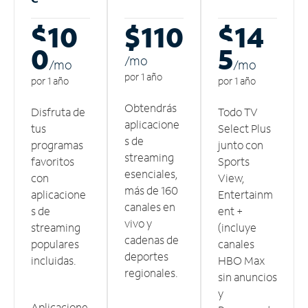
$10
$110
$14
0
5
/m
o
/m
o
/m
o
por 1 año
por 1 año
por 1 año
Obtendrás
Disfruta de
Todo TV
aplicacione
tus
Select Plus
s de
programas
junto con
streaming
favoritos
Sports
esenciales,
con
View,
más de 160
aplicacione
Entertainm
canales en
s de
ent +
vivo y
streaming
(incluye
cadenas de
populares
canales
deportes
incluidas.
HBO Max
regionales.
sin anuncios
y
Aplicacione