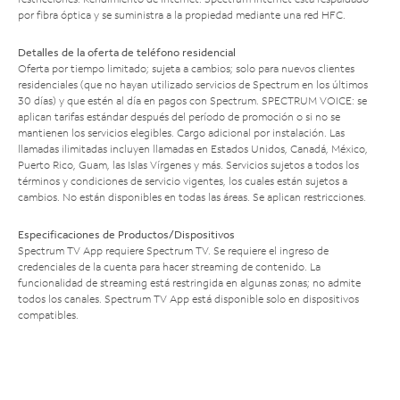
por fibra óptica y se suministra a la propiedad mediante una red HFC.
Detalles de la oferta de teléfono residencial
Oferta por tiempo limitado; sujeta a cambios; solo para nuevos clientes
residenciales (que no hayan utilizado servicios de Spectrum en los últimos
30 días) y que estén al día en pagos con Spectrum. SPECTRUM VOICE: se
aplican tarifas estándar después del período de promoción o si no se
mantienen los servicios elegibles. Cargo adicional por instalación. Las
llamadas ilimitadas incluyen llamadas en Estados Unidos, Canadá, México,
Puerto Rico, Guam, las Islas Vírgenes y más. Servicios sujetos a todos los
términos y condiciones de servicio vigentes, los cuales están sujetos a
cambios. No están disponibles en todas las áreas. Se aplican restricciones.
Especificaciones de Productos/Dispositivos
Spectrum TV App requiere Spectrum TV. Se requiere el ingreso de
credenciales de la cuenta para hacer streaming de contenido. La
funcionalidad de streaming está restringida en algunas zonas; no admite
todos los canales. Spectrum TV App está disponible solo en dispositivos
compatibles.