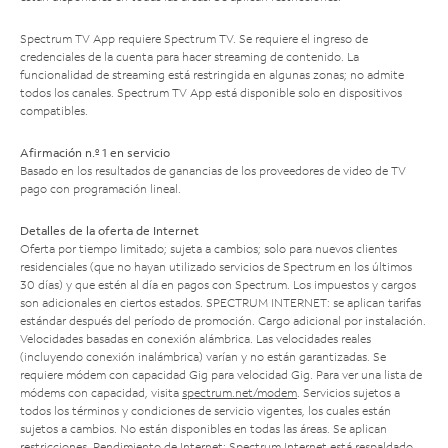
Spectrum TV App requiere Spectrum TV. Se requiere el ingreso de
credenciales de la cuenta para hacer streaming de contenido. La
funcionalidad de streaming está restringida en algunas zonas; no admite
todos los canales. Spectrum TV App está disponible solo en dispositivos
compatibles.
Afirmación n.º 1 en servicio
Basado en los resultados de ganancias de los proveedores de video de TV
pago con programación lineal.
Detalles de la oferta de Internet
Oferta por tiempo limitado; sujeta a cambios; solo para nuevos clientes
residenciales (que no hayan utilizado servicios de Spectrum en los últimos
30 días) y que estén al día en pagos con Spectrum. Los impuestos y cargos
son adicionales en ciertos estados. SPECTRUM INTERNET: se aplican tarifas
estándar después del período de promoción. Cargo adicional por instalación.
Velocidades basadas en conexión alámbrica. Las velocidades reales
(incluyendo conexión inalámbrica) varían y no están garantizadas. Se
requiere módem con capacidad Gig para velocidad Gig. Para ver una lista de
módems con capacidad, visita
spectrum.net/modem
. Servicios sujetos a
todos los términos y condiciones de servicio vigentes, los cuales están
sujetos a cambios. No están disponibles en todas las áreas. Se aplican
restricciones. Rendimiento de Internet: Spectrum Internet está respaldado