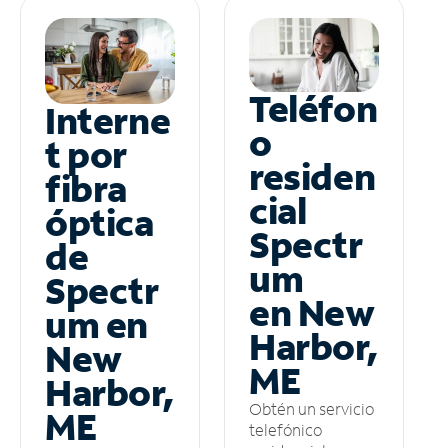
Teléfon
Interne
o
t por
residen
fibra
cial
óptica
Spectr
de
um
Spectr
en New
um en
Harbor,
New
ME
Harbor,
Obtén un servicio
ME
telefónico