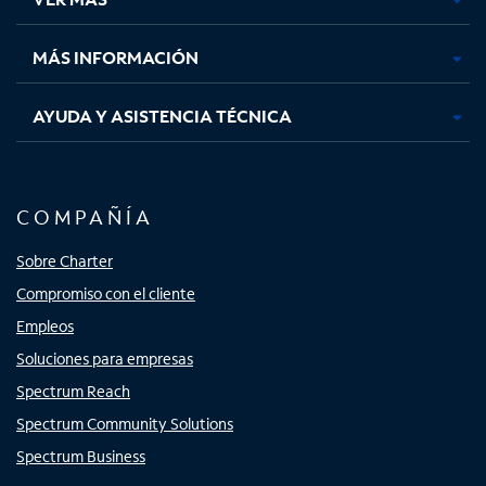
pestaña
pestaña
pestaña
pestaña
nueva
nueva
nueva
nueva
MÁS INFORMACIÓN
AYUDA Y ASISTENCIA TÉCNICA
COMPAÑÍA
Sobre Charter
Compromiso con el cliente
Empleos
Soluciones para empresas
Spectrum Reach
Spectrum Community Solutions
Spectrum Business