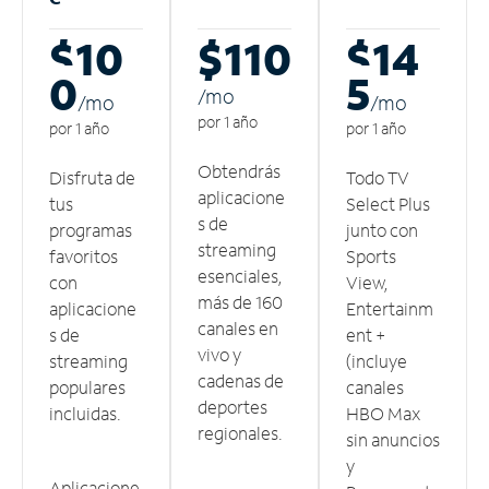
$10
$110
$14
0
5
/m
o
/m
o
/m
o
por 1 año
por 1 año
por 1 año
Obtendrás
Disfruta de
Todo TV
aplicacione
tus
Select Plus
s de
programas
junto con
streaming
favoritos
Sports
esenciales,
con
View,
más de 160
aplicacione
Entertainm
canales en
s de
ent +
vivo y
streaming
(incluye
cadenas de
populares
canales
deportes
incluidas.
HBO Max
regionales.
sin anuncios
y
Aplicacione