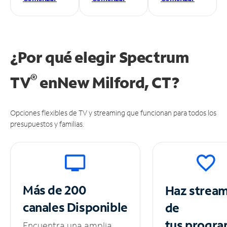
¿Por qué elegir Spectrum
®
TV
en
New Milford, CT?
Opciones flexibles de TV y streaming que funcionan para todos los
presupuestos y familias.
Más de 200
Haz strea
canales
Disponible
de
tus
progra
Encuentra una amplia