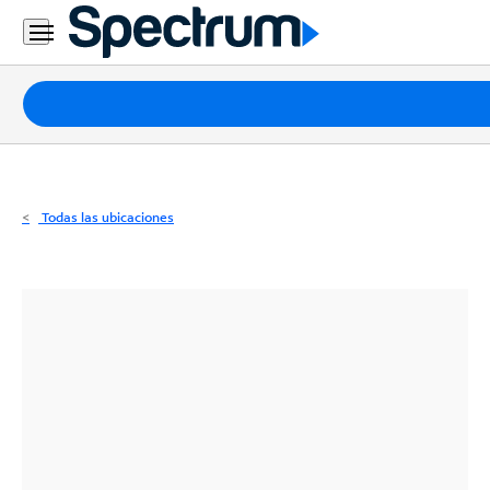
Residencial
Business
Paquetes
Internet
TV
Todas las ubicaciones
Móvil
Teléfono
Residencial
Business
Contáctanos
Inglés