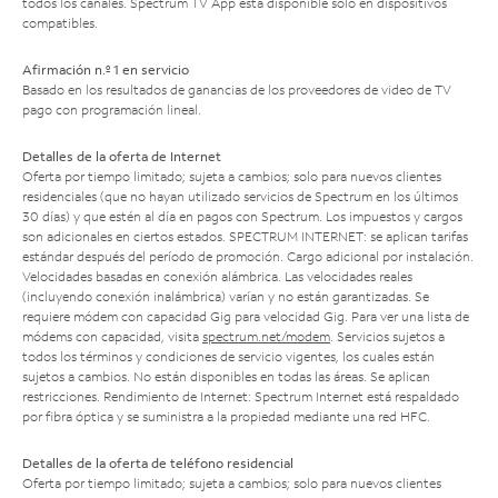
todos los canales. Spectrum TV App está disponible solo en dispositivos
compatibles.
Afirmación n.º 1 en servicio
Basado en los resultados de ganancias de los proveedores de video de TV
pago con programación lineal.
Detalles de la oferta de Internet
Oferta por tiempo limitado; sujeta a cambios; solo para nuevos clientes
residenciales (que no hayan utilizado servicios de Spectrum en los últimos
30 días) y que estén al día en pagos con Spectrum. Los impuestos y cargos
son adicionales en ciertos estados. SPECTRUM INTERNET: se aplican tarifas
estándar después del período de promoción. Cargo adicional por instalación.
Velocidades basadas en conexión alámbrica. Las velocidades reales
(incluyendo conexión inalámbrica) varían y no están garantizadas. Se
requiere módem con capacidad Gig para velocidad Gig. Para ver una lista de
módems con capacidad, visita
spectrum.net/modem
. Servicios sujetos a
todos los términos y condiciones de servicio vigentes, los cuales están
sujetos a cambios. No están disponibles en todas las áreas. Se aplican
restricciones. Rendimiento de Internet: Spectrum Internet está respaldado
por fibra óptica y se suministra a la propiedad mediante una red HFC.
Detalles de la oferta de teléfono residencial
Oferta por tiempo limitado; sujeta a cambios; solo para nuevos clientes