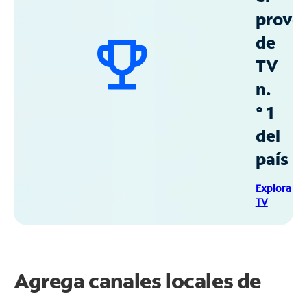
prove
de
TV
n.
° 1
del
país
Explora Sp
TV
Agrega canales locales de