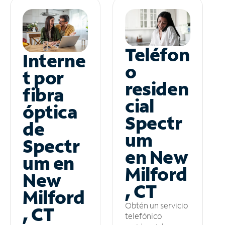
Teléfon
Interne
o
t por
residen
fibra
cial
óptica
Spectr
de
um
Spectr
en New
um en
Milford
New
, CT
Milford
Obtén un servicio
, CT
telefónico