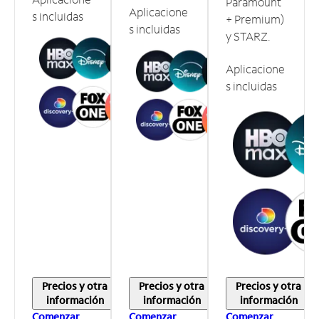
Paramount
Aplicacione
s incluidas
+ Premium)
s incluidas
y STARZ.
Aplicacione
s incluidas
Precios y otra
Precios y otra
Precios y otra
información
información
información
Comenzar
Comenzar
Comenzar