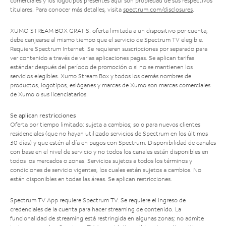
comerciales y los logotipos presentes aquí son propiedad de sus respectivos
titulares. Para conocer más detalles, visita
spectrum.com/disclosures
.
XUMO STREAM BOX GRATIS: oferta limitada a un dispositivo por cuenta;
debe canjearse al mismo tiempo que el servicio de Spectrum TV elegible.
Requiere Spectrum Internet. Se requieren suscripciones por separado para
ver contenido a través de varias aplicaciones pagas. Se aplican tarifas
estándar después del período de promoción o si no se mantienen los
servicios elegibles. Xumo Stream Box y todos los demás nombres de
productos, logotipos, eslóganes y marcas de Xumo son marcas comerciales
de Xumo o sus licenciatarios.
Se aplican restricciones
Oferta por tiempo limitado; sujeta a cambios; solo para nuevos clientes
residenciales (que no hayan utilizado servicios de Spectrum en los últimos
30 días) y que estén al día en pagos con Spectrum. Disponibilidad de canales
con base en el nivel de servicio y no todos los canales están disponibles en
todos los mercados o zonas. Servicios sujetos a todos los términos y
condiciones de servicio vigentes, los cuales están sujetos a cambios. No
están disponibles en todas las áreas. Se aplican restricciones.
Spectrum TV App requiere Spectrum TV. Se requiere el ingreso de
credenciales de la cuenta para hacer streaming de contenido. La
funcionalidad de streaming está restringida en algunas zonas; no admite