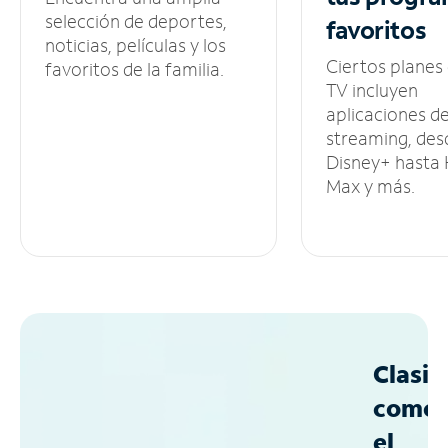
selección de deportes,
favoritos
noticias, películas y los
Ciertos planes
favoritos de la familia.
TV incluyen
aplicaciones d
streaming, des
Disney+ hasta
Max y más.
Clasif
como
el