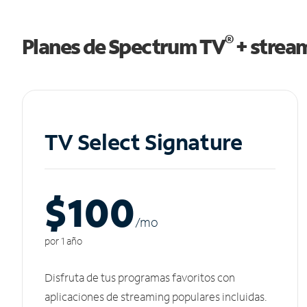
®
Planes de Spectrum TV
+ strea
TV Select Signature
$100
/m
o
por 1 año
Disfruta de tus programas favoritos con
aplicaciones de streaming populares incluidas.