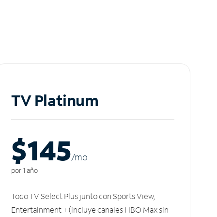
TV Platinum
$145
/m
o
por 1 año
Todo TV Select Plus junto con Sports View,
Entertainment + (incluye canales HBO Max sin