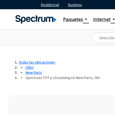
Residencial
Business
Paquetes
Internet
arrow_drop_down
arrow_drop
Ver paquetes
Spectr
Spectrum One
Planes
Mejores ofertas
Spectr
Ofertas en tu área
Intern
Todas las ubicaciones
Ohio
New Paris
Spectrum TV® y streaming en New Paris, OH