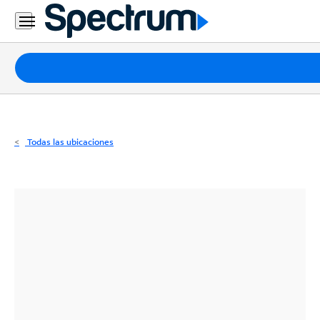
Residencial
Business
Paquetes
Internet
TV
Todas las ubicaciones
Móvil
Teléfono
Residencial
Business
Contáctanos
Inglés