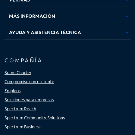
pestaña
pestaña
pestaña
pestaña
nueva
nueva
nueva
nueva
MÁS INFORMACIÓN
AYUDA Y ASISTENCIA TÉCNICA
COMPAÑÍA
Sobre Charter
Compromiso con el cliente
Empleos
Soluciones para empresas
Spectrum Reach
Spectrum Community Solutions
Spectrum Business