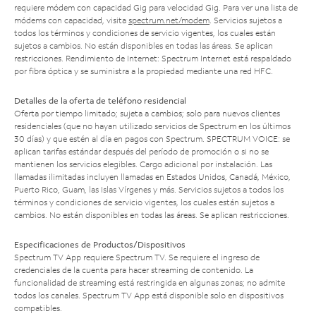
requiere módem con capacidad Gig para velocidad Gig. Para ver una lista de
módems con capacidad, visita
spectrum.net/modem
. Servicios sujetos a
todos los términos y condiciones de servicio vigentes, los cuales están
sujetos a cambios. No están disponibles en todas las áreas. Se aplican
restricciones. Rendimiento de Internet: Spectrum Internet está respaldado
por fibra óptica y se suministra a la propiedad mediante una red HFC.
Detalles de la oferta de teléfono residencial
Oferta por tiempo limitado; sujeta a cambios; solo para nuevos clientes
residenciales (que no hayan utilizado servicios de Spectrum en los últimos
30 días) y que estén al día en pagos con Spectrum. SPECTRUM VOICE: se
aplican tarifas estándar después del período de promoción o si no se
mantienen los servicios elegibles. Cargo adicional por instalación. Las
llamadas ilimitadas incluyen llamadas en Estados Unidos, Canadá, México,
Puerto Rico, Guam, las Islas Vírgenes y más. Servicios sujetos a todos los
términos y condiciones de servicio vigentes, los cuales están sujetos a
cambios. No están disponibles en todas las áreas. Se aplican restricciones.
Especificaciones de Productos/Dispositivos
Spectrum TV App requiere Spectrum TV. Se requiere el ingreso de
credenciales de la cuenta para hacer streaming de contenido. La
funcionalidad de streaming está restringida en algunas zonas; no admite
todos los canales. Spectrum TV App está disponible solo en dispositivos
compatibles.