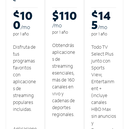
$10
$110
$14
0
5
/m
o
/m
o
/m
o
por 1 año
por 1 año
por 1 año
Obtendrás
Disfruta de
Todo TV
aplicacione
tus
Select Plus
s de
programas
junto con
streaming
favoritos
Sports
esenciales,
con
View,
más de 160
aplicacione
Entertainm
canales en
s de
ent +
vivo y
streaming
(incluye
cadenas de
populares
canales
deportes
incluidas.
HBO Max
regionales.
sin anuncios
y
Aplicacione