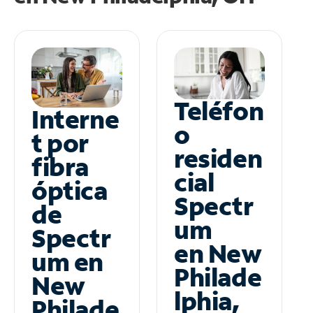
Teléfon
Interne
o
t por
residen
fibra
cial
óptica
Spectr
de
um
Spectr
en New
um en
Philade
New
lphia,
Philade