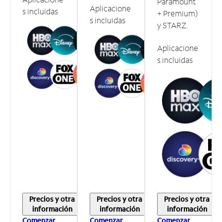
Paramount
Aplicacione
s incluidas
+ Premium)
s incluidas
y STARZ.
Aplicacione
s incluidas
Precios y otra
Precios y otra
Precios y otra
información
información
información
Comenzar
Comenzar
Comenzar