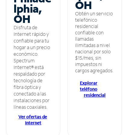
OH
lphia,
Obtén un servicio
OH
telefónico
residencial
Disfruta de
confiable con
Internet rápido y
llamadas
confiable para tu
ilimitadas a nivel
hogar a un precio
nacional por solo
económico.
$15/mes, sin
Spectrum
impuestos ni
Internet® está
cargos agregados.
respaldado por
tecnología de
Explorar
fibra óptica y
teléfono
conectado a las
residencial
instalaciones por
líneas coaxiales.
Ver ofertas de
Internet