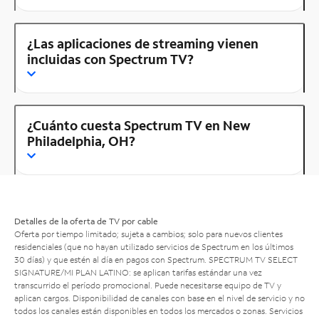
¿Las aplicaciones de streaming vienen
incluidas con Spectrum TV?
¿Cuánto cuesta Spectrum TV en New
Philadelphia, OH?
Detalles de la oferta de TV por cable
Oferta por tiempo limitado; sujeta a cambios; solo para nuevos clientes
residenciales (que no hayan utilizado servicios de Spectrum en los últimos
30 días) y que estén al día en pagos con Spectrum. SPECTRUM TV SELECT
SIGNATURE/MI PLAN LATINO: se aplican tarifas estándar una vez
transcurrido el período promocional. Puede necesitarse equipo de TV y
aplican cargos. Disponibilidad de canales con base en el nivel de servicio y no
todos los canales están disponibles en todos los mercados o zonas. Servicios