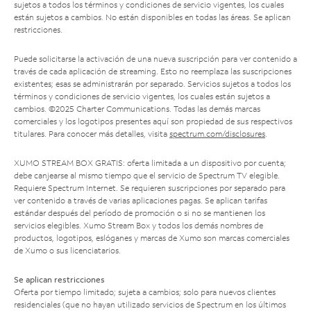
sujetos a todos los términos y condiciones de servicio vigentes, los cuales
están sujetos a cambios. No están disponibles en todas las áreas. Se aplican
restricciones.
Puede solicitarse la activación de una nueva suscripción para ver contenido a
través de cada aplicación de streaming. Esto no reemplaza las suscripciones
existentes; esas se administrarán por separado. Servicios sujetos a todos los
términos y condiciones de servicio vigentes, los cuales están sujetos a
cambios. ©2025 Charter Communications. Todas las demás marcas
comerciales y los logotipos presentes aquí son propiedad de sus respectivos
titulares. Para conocer más detalles, visita
spectrum.com/disclosures
.
XUMO STREAM BOX GRATIS: oferta limitada a un dispositivo por cuenta;
debe canjearse al mismo tiempo que el servicio de Spectrum TV elegible.
Requiere Spectrum Internet. Se requieren suscripciones por separado para
ver contenido a través de varias aplicaciones pagas. Se aplican tarifas
estándar después del período de promoción o si no se mantienen los
servicios elegibles. Xumo Stream Box y todos los demás nombres de
productos, logotipos, eslóganes y marcas de Xumo son marcas comerciales
de Xumo o sus licenciatarios.
Se aplican restricciones
Oferta por tiempo limitado; sujeta a cambios; solo para nuevos clientes
residenciales (que no hayan utilizado servicios de Spectrum en los últimos