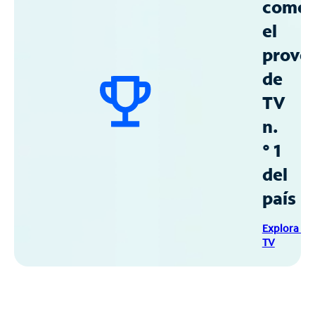
como
el
prove
de
TV
n.
° 1
del
país
Explora Sp
TV