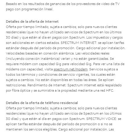
Basado en los resultados de ganancias de los proveedores de video de TV
pago con programación lineal.
Detalles de la oferta de Internet
Oferta por tiempo limitado; sujeta a cambios; solo para nuevos clientes
residenciales (que no hayan utilizado servicios de Spectrum en los últimos
30 días) y que estén al día en pagos con Spectrum. Los impuestos y cargos
son adicionales en ciertos estados. SPECTRUM INTERNET: se aplican tarifas
estándar después del período de promoción. Cargo adicional por instalación.
Velocidades basadas en conexión alámbrica. Las velocidades reales
(incluyendo conexión inalámbrica) varían y no están garantizadas. Se
requiere módem con capacidad Gig para velocidad Gig. Para ver una lista de
módems con capacidad, visita
spectrum.net/modem
. Servicios sujetos a
todos los términos y condiciones de servicio vigentes, los cuales están
sujetos a cambios. No están disponibles en todas las áreas. Se aplican
restricciones. Rendimiento de Internet: Spectrum Internet está respaldado
por fibra óptica y se suministra a la propiedad mediante una red HFC.
Detalles de la oferta de teléfono residencial
Oferta por tiempo limitado; sujeta a cambios; solo para nuevos clientes
residenciales (que no hayan utilizado servicios de Spectrum en los últimos
30 días) y que estén al día en pagos con Spectrum. SPECTRUM VOICE: se
aplican tarifas estándar después del período de promoción o si no se
mantienen los servicios elegibles. Cargo adicional por instalación. Las