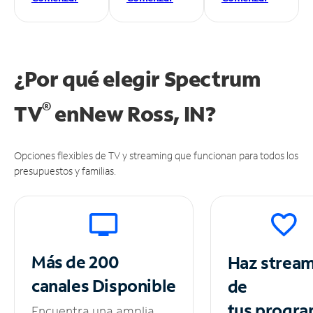
¿Por qué elegir Spectrum
®
TV
en
New Ross, IN?
Opciones flexibles de TV y streaming que funcionan para todos los
presupuestos y familias.
Más de 200
Haz strea
canales
Disponible
de
tus
progra
Encuentra una amplia