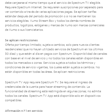
debe canjearse al mismo tiempo que el servicio de Spectrum TV elegible.
Requiere Spectrum Internet. Se requieren suscripciones por separado para
ver contenido a través de varias aplicaciones pagas. Se aplican tarifas
estándar después del período de promoción o si no se mantienen los
servicios elegibles. Xumo Stream Box y todos los demás nombres de
productos, logotipos, eslóganes y marcas de Xumo son marcas comerciales
de Xumo o sus licenciatarios.
Se aplican restricciones
Oferta por tiempo limitado; sujeta a cambios; solo para nuevos clientes
residenciales (que no hayan utilizado servicios de Spectrum en los últimos
30 días) y que estén al día en pagos con Spectrum. Disponibilidad de canales
con base en el nivel de servicio y no todos los canales están disponibles en
todos los mercados o zonas. Servicios sujetos a todos los términos y
condiciones de servicio vigentes, los cuales están sujetos a cambios. No
están disponibles en todas las áreas. Se aplican restricciones.
Spectrum TV App requiere Spectrum TV. Se requiere el ingreso de
credenciales de la cuenta para hacer streaming de contenido. La
funcionalidad de streaming está restringida en algunas zonas; no admite
todos los canales. Spectrum TV App está disponible solo en dispositivos
compatibles.
Afirmación n.º 1 en servicio