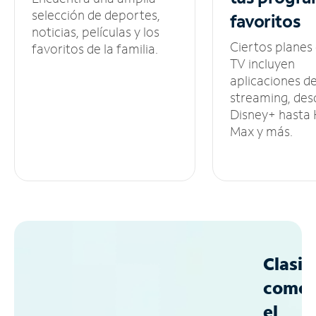
selección de deportes,
favoritos
noticias, películas y los
Ciertos planes
favoritos de la familia.
TV incluyen
aplicaciones d
streaming, des
Disney+ hasta
Max y más.
Clasif
como
el