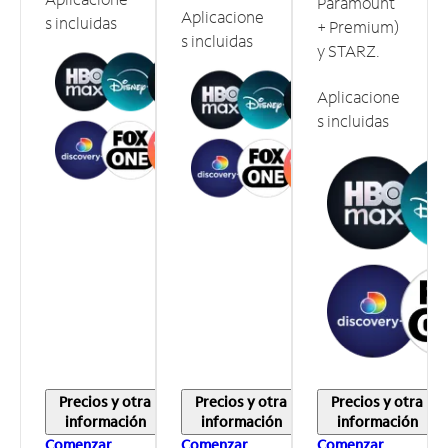
Paramount
Aplicacione
s incluidas
+ Premium)
s incluidas
y STARZ.
Aplicacione
s incluidas
Precios y otra
Precios y otra
Precios y otra
información
información
información
Comenzar
Comenzar
Comenzar