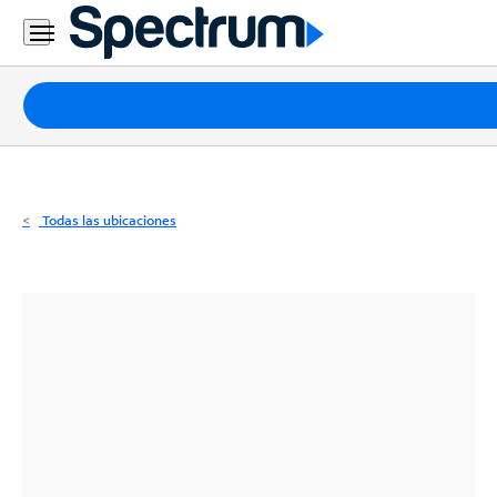
Residencial
Business
Paquetes
Internet
TV
Todas las ubicaciones
Móvil
Teléfono
Residencial
Business
Contáctanos
Inglés