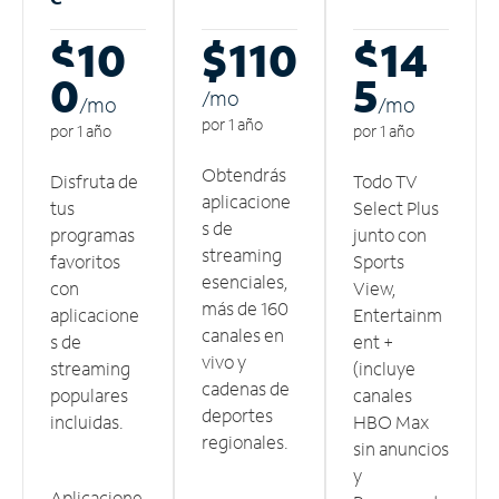
$10
$110
$14
0
5
/m
o
/m
o
/m
o
por 1 año
por 1 año
por 1 año
Obtendrás
Disfruta de
Todo TV
aplicacione
tus
Select Plus
s de
programas
junto con
streaming
favoritos
Sports
esenciales,
con
View,
más de 160
aplicacione
Entertainm
canales en
s de
ent +
vivo y
streaming
(incluye
cadenas de
populares
canales
deportes
incluidas.
HBO Max
regionales.
sin anuncios
y
Aplicacione