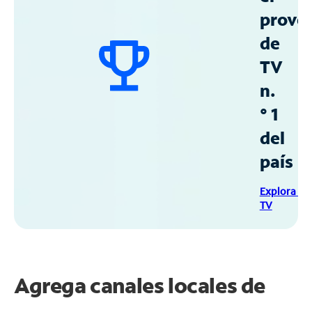
prove
de
TV
n.
° 1
del
país
Explora Sp
TV
Agrega canales locales de