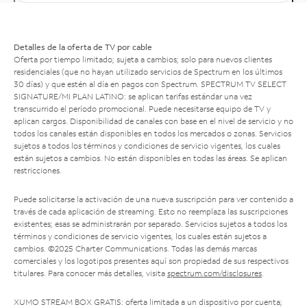
Detalles de la oferta de TV por cable
Oferta por tiempo limitado; sujeta a cambios; solo para nuevos clientes
residenciales (que no hayan utilizado servicios de Spectrum en los últimos
30 días) y que estén al día en pagos con Spectrum. SPECTRUM TV SELECT
SIGNATURE/MI PLAN LATINO: se aplican tarifas estándar una vez
transcurrido el período promocional. Puede necesitarse equipo de TV y
aplican cargos. Disponibilidad de canales con base en el nivel de servicio y no
todos los canales están disponibles en todos los mercados o zonas. Servicios
sujetos a todos los términos y condiciones de servicio vigentes, los cuales
están sujetos a cambios. No están disponibles en todas las áreas. Se aplican
restricciones.
Puede solicitarse la activación de una nueva suscripción para ver contenido a
través de cada aplicación de streaming. Esto no reemplaza las suscripciones
existentes; esas se administrarán por separado. Servicios sujetos a todos los
términos y condiciones de servicio vigentes, los cuales están sujetos a
cambios. ©2025 Charter Communications. Todas las demás marcas
comerciales y los logotipos presentes aquí son propiedad de sus respectivos
titulares. Para conocer más detalles, visita
spectrum.com/disclosures
.
XUMO STREAM BOX GRATIS: oferta limitada a un dispositivo por cuenta;