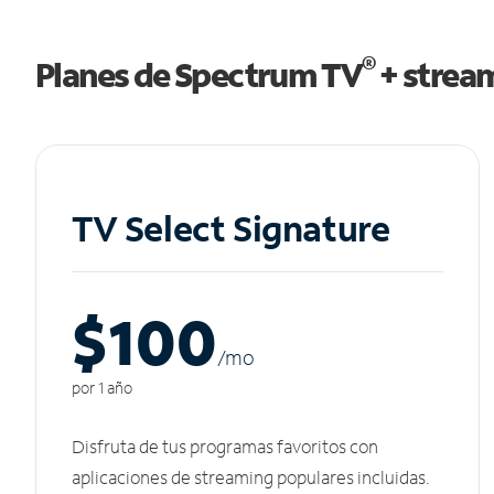
®
Planes de Spectrum TV
+ strea
TV Select Signature
$100
/m
o
por 1 año
Disfruta de tus programas favoritos con
aplicaciones de streaming populares incluidas.