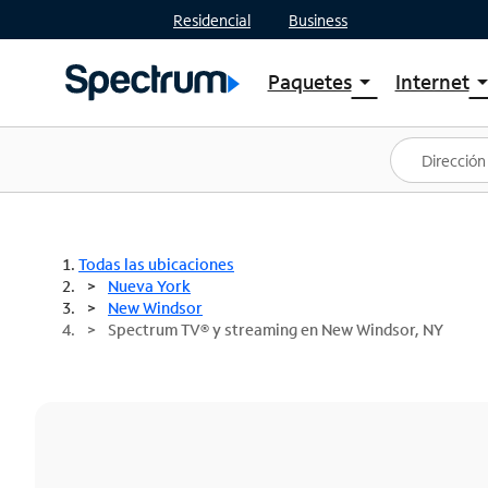
Residencial
Business
Paquetes
Internet
arrow_drop_down
arrow_drop
Ver paquetes
Spectr
Spectrum One
Planes
Mejores ofertas
Spectr
Ofertas en tu área
Intern
Todas las ubicaciones
Nueva York
New Windsor
Spectrum TV® y streaming en New Windsor, NY