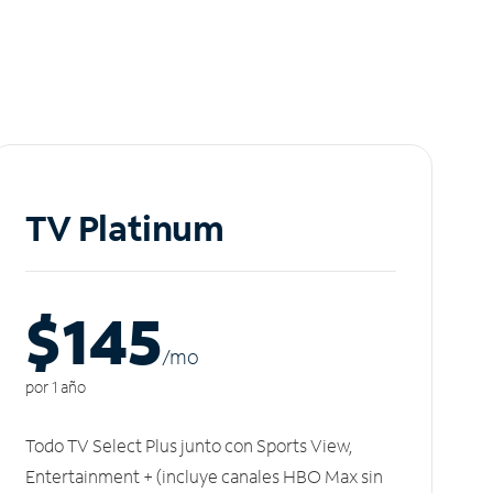
TV Platinum
$145
/m
o
por 1 año
Todo TV Select Plus junto con Sports View,
Entertainment + (incluye canales HBO Max sin