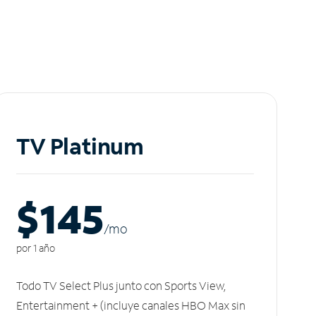
TV Platinum
$145
/m
o
por 1 año
Todo TV Select Plus junto con Sports View,
Entertainment + (incluye canales HBO Max sin