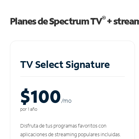
®
Planes de Spectrum TV
+ strea
TV Select Signature
$100
/m
o
por 1 año
Disfruta de tus programas favoritos con
aplicaciones de streaming populares incluidas.