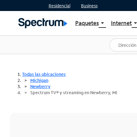
Residencial
Business
Paquetes
Internet
arrow_drop_down
arrow_drop
Ver paquetes
Spectr
Spectrum One
Planes
Mejores ofertas
Spectr
Ofertas en tu área
Intern
Todas las ubicaciones
Michigan
Newberry
Spectrum TV® y streaming en Newberry, MI