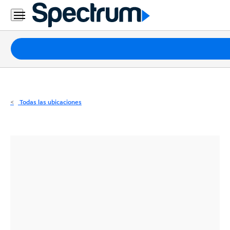
Residencial
Business
Paquetes
Internet
TV
Todas las ubicaciones
Móvil
Teléfono
Residencial
Business
Contáctanos
Inglés