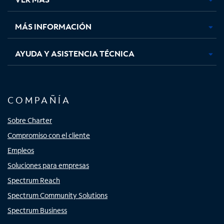
pestaña
pestaña
pestaña
pestaña
nueva
nueva
nueva
nueva
MÁS INFORMACIÓN
AYUDA Y ASISTENCIA TÉCNICA
COMPAÑÍA
Sobre Charter
Compromiso con el cliente
Empleos
Soluciones para empresas
Spectrum Reach
Spectrum Community Solutions
Spectrum Business