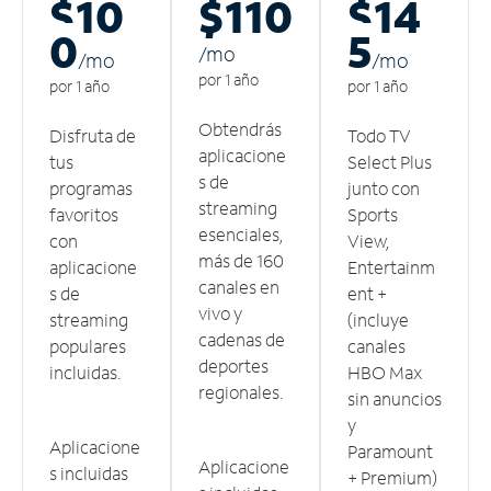
$10
$110
$14
0
5
/m
o
/m
o
/m
o
por 1 año
por 1 año
por 1 año
Obtendrás
Disfruta de
Todo TV
aplicacione
tus
Select Plus
s de
programas
junto con
streaming
favoritos
Sports
esenciales,
con
View,
más de 160
aplicacione
Entertainm
canales en
s de
ent +
vivo y
streaming
(incluye
cadenas de
populares
canales
deportes
incluidas.
HBO Max
regionales.
sin anuncios
y
Aplicacione
Paramount
Aplicacione
s incluidas
+ Premium)