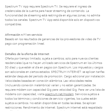
Spectrum TV App requiere Spectrum TV. Se requiere el ingreso de
credenciales de la cuenta para hacer streaming de contenido. La
funcionalidad de streaming está restringida en algunas zonas; no admite
todos los canales. Spectrum TV App está disponible solo en dispositivos
compatibles.
Afirmación n.º 1 en servicio
Basado en los resultados de ganancias de los proveedores de video de TV
pago con programación lineal.
Detalles de la oferta de Internet
Oferta por tiempo limitado; sujeta a cambios; solo para nuevos clientes
residenciales (que no hayan utilizado servicios de Spectrum en los últimos
30 días) y que estén al día en pagos con Spectrum. Los impuestos y cargos
son adicionales en ciertos estados. SPECTRUM INTERNET: se aplican tarifas
estándar después del período de promoción. Cargo adicional por instalación.
Velocidades basadas en conexión alámbrica. Las velocidades reales
(incluyendo conexión inalámbrica) varían y no están garantizadas. Se
requiere módem con capacidad Gig para velocidad Gig. Para ver una lista de
módems con capacidad, visita
spectrum.net/modem
. Servicios sujetos a
todos los términos y condiciones de servicio vigentes, los cuales están
sujetos a cambios. No están disponibles en todas las áreas. Se aplican
restricciones. Rendimiento de Internet: Spectrum Internet está respaldado