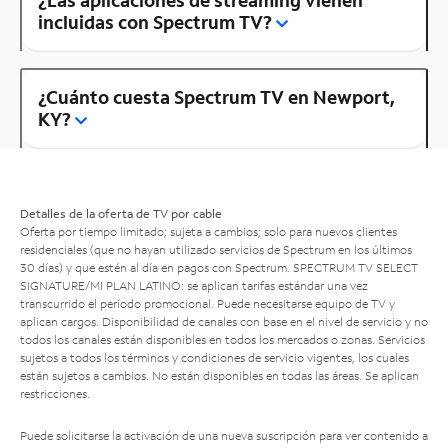
¿Las aplicaciones de streaming vienen
incluidas con Spectrum TV?
¿Cuánto cuesta Spectrum TV en Newport,
KY?
Detalles de la oferta de TV por cable
Oferta por tiempo limitado; sujeta a cambios; solo para nuevos clientes
residenciales (que no hayan utilizado servicios de Spectrum en los últimos
30 días) y que estén al día en pagos con Spectrum. SPECTRUM TV SELECT
SIGNATURE/MI PLAN LATINO: se aplican tarifas estándar una vez
transcurrido el período promocional. Puede necesitarse equipo de TV y
aplican cargos. Disponibilidad de canales con base en el nivel de servicio y no
todos los canales están disponibles en todos los mercados o zonas. Servicios
sujetos a todos los términos y condiciones de servicio vigentes, los cuales
están sujetos a cambios. No están disponibles en todas las áreas. Se aplican
restricciones.
Puede solicitarse la activación de una nueva suscripción para ver contenido a