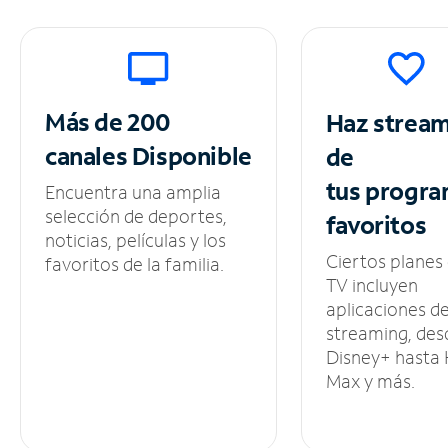
Más de 200
Haz strea
canales
Disponible
de
tus
progra
Encuentra una amplia
selección de deportes,
favoritos
noticias, películas y los
Ciertos planes
favoritos de la familia.
TV incluyen
aplicaciones d
streaming, des
Disney+ hasta
Max y más.