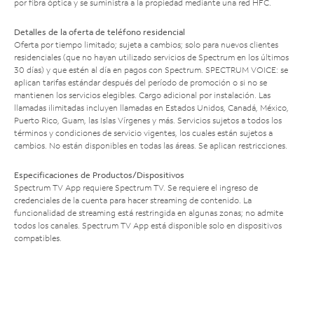
por fibra óptica y se suministra a la propiedad mediante una red HFC.
Detalles de la oferta de teléfono residencial
Oferta por tiempo limitado; sujeta a cambios; solo para nuevos clientes
residenciales (que no hayan utilizado servicios de Spectrum en los últimos
30 días) y que estén al día en pagos con Spectrum. SPECTRUM VOICE: se
aplican tarifas estándar después del período de promoción o si no se
mantienen los servicios elegibles. Cargo adicional por instalación. Las
llamadas ilimitadas incluyen llamadas en Estados Unidos, Canadá, México,
Puerto Rico, Guam, las Islas Vírgenes y más. Servicios sujetos a todos los
términos y condiciones de servicio vigentes, los cuales están sujetos a
cambios. No están disponibles en todas las áreas. Se aplican restricciones.
Especificaciones de Productos/Dispositivos
Spectrum TV App requiere Spectrum TV. Se requiere el ingreso de
credenciales de la cuenta para hacer streaming de contenido. La
funcionalidad de streaming está restringida en algunas zonas; no admite
todos los canales. Spectrum TV App está disponible solo en dispositivos
compatibles.