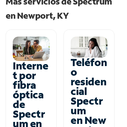
Más servicios de Spectrum
en
Newport, KY
Teléfon
Interne
o
t por
residen
fibra
cial
óptica
Spectr
de
um
Spectr
en New
um en