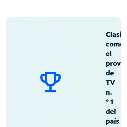
Clasif
como
el
prove
de
TV
n.
° 1
del
país