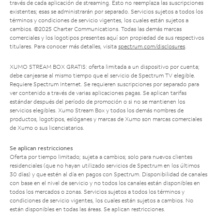
través de cada aplicación de streaming. Esto no reemplaza las suscripciones
existentes; esas se administrarán por separado. Servicios sujetos a todos los
términos y condiciones de servicio vigentes, los cuales están sujetos a
cambios. ©2025 Charter Communications. Todas las demás marcas
comerciales y los logotipos presentes aquí son propiedad de sus respectivos
titulares. Para conocer más detalles, visita
spectrum.com/disclosures
.
XUMO STREAM BOX GRATIS: oferta limitada a un dispositivo por cuenta;
debe canjearse al mismo tiempo que el servicio de Spectrum TV elegible.
Requiere Spectrum Internet. Se requieren suscripciones por separado para
ver contenido a través de varias aplicaciones pagas. Se aplican tarifas
estándar después del período de promoción o si no se mantienen los
servicios elegibles. Xumo Stream Box y todos los demás nombres de
productos, logotipos, eslóganes y marcas de Xumo son marcas comerciales
de Xumo o sus licenciatarios.
Se aplican restricciones
Oferta por tiempo limitado; sujeta a cambios; solo para nuevos clientes
residenciales (que no hayan utilizado servicios de Spectrum en los últimos
30 días) y que estén al día en pagos con Spectrum. Disponibilidad de canales
con base en el nivel de servicio y no todos los canales están disponibles en
todos los mercados o zonas. Servicios sujetos a todos los términos y
condiciones de servicio vigentes, los cuales están sujetos a cambios. No
están disponibles en todas las áreas. Se aplican restricciones.