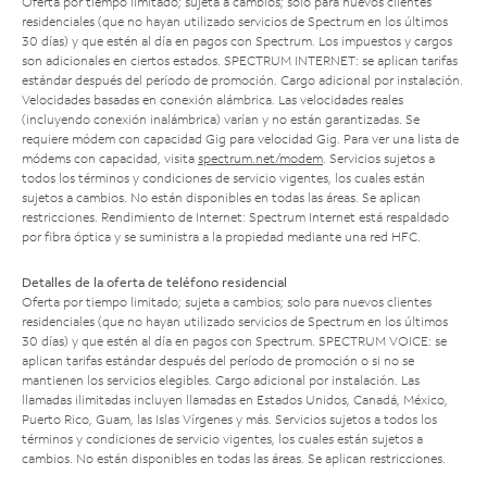
Oferta por tiempo limitado; sujeta a cambios; solo para nuevos clientes
residenciales (que no hayan utilizado servicios de Spectrum en los últimos
30 días) y que estén al día en pagos con Spectrum. Los impuestos y cargos
son adicionales en ciertos estados. SPECTRUM INTERNET: se aplican tarifas
estándar después del período de promoción. Cargo adicional por instalación.
Velocidades basadas en conexión alámbrica. Las velocidades reales
(incluyendo conexión inalámbrica) varían y no están garantizadas. Se
requiere módem con capacidad Gig para velocidad Gig. Para ver una lista de
módems con capacidad, visita
spectrum.net/modem
. Servicios sujetos a
todos los términos y condiciones de servicio vigentes, los cuales están
sujetos a cambios. No están disponibles en todas las áreas. Se aplican
restricciones. Rendimiento de Internet: Spectrum Internet está respaldado
por fibra óptica y se suministra a la propiedad mediante una red HFC.
Detalles de la oferta de teléfono residencial
Oferta por tiempo limitado; sujeta a cambios; solo para nuevos clientes
residenciales (que no hayan utilizado servicios de Spectrum en los últimos
30 días) y que estén al día en pagos con Spectrum. SPECTRUM VOICE: se
aplican tarifas estándar después del período de promoción o si no se
mantienen los servicios elegibles. Cargo adicional por instalación. Las
llamadas ilimitadas incluyen llamadas en Estados Unidos, Canadá, México,
Puerto Rico, Guam, las Islas Vírgenes y más. Servicios sujetos a todos los
términos y condiciones de servicio vigentes, los cuales están sujetos a
cambios. No están disponibles en todas las áreas. Se aplican restricciones.