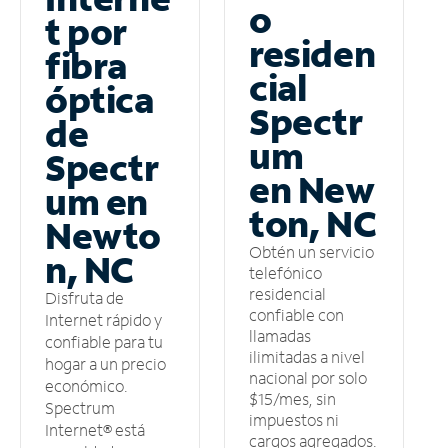
o
t por
residen
fibra
cial
óptica
Spectr
de
um
Spectr
en New
um en
ton, NC
Newto
Obtén un servicio
n, NC
telefónico
residencial
Disfruta de
confiable con
Internet rápido y
llamadas
confiable para tu
ilimitadas a nivel
hogar a un precio
nacional por solo
económico.
$15/mes, sin
Spectrum
impuestos ni
Internet® está
cargos agregados.