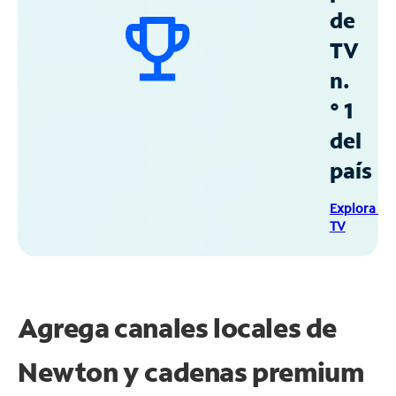
de
TV
n.
° 1
del
país
Explora Sp
TV
Agrega canales locales de
Newton y cadenas premium