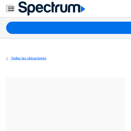
Residencial
Business
Paquetes
Internet
TV
Todas las ubicaciones
Móvil
Teléfono
Residencial
Business
Contáctanos
Inglés