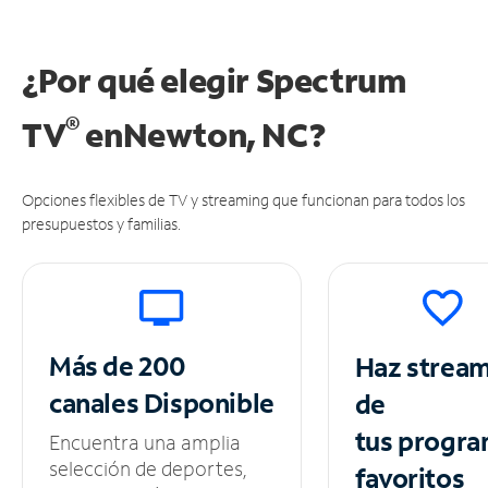
¿Por qué elegir Spectrum
®
TV
en
Newton, NC?
Opciones flexibles de TV y streaming que funcionan para todos los
presupuestos y familias.
Más de 200
Haz strea
canales
Disponible
de
tus
progra
Encuentra una amplia
selección de deportes,
favoritos