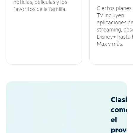
noticias, películas y los
Ciertos planes
favoritos de la familia.
TV incluyen
aplicaciones d
streaming, des
Disney+ hasta
Max y más.
Clasif
como
el
prove