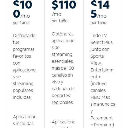
$10
$110
$14
0
5
/m
o
/m
o
/m
o
por 1 año
por 1 año
por 1 año
Obtendrás
Disfruta de
Todo TV
aplicacione
tus
Select Plus
s de
programas
junto con
streaming
favoritos
Sports
esenciales,
con
View,
más de 160
aplicacione
Entertainm
canales en
s de
ent +
vivo y
streaming
(incluye
cadenas de
populares
canales
deportes
incluidas.
HBO Max
regionales.
sin anuncios
y
Aplicacione
Paramount
Aplicacione
s incluidas
+ Premium)