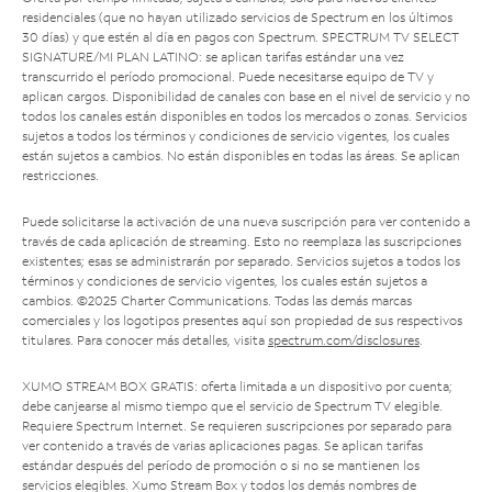
residenciales (que no hayan utilizado servicios de Spectrum en los últimos
30 días) y que estén al día en pagos con Spectrum. SPECTRUM TV SELECT
SIGNATURE/MI PLAN LATINO: se aplican tarifas estándar una vez
transcurrido el período promocional. Puede necesitarse equipo de TV y
aplican cargos. Disponibilidad de canales con base en el nivel de servicio y no
todos los canales están disponibles en todos los mercados o zonas. Servicios
sujetos a todos los términos y condiciones de servicio vigentes, los cuales
están sujetos a cambios. No están disponibles en todas las áreas. Se aplican
restricciones.
Puede solicitarse la activación de una nueva suscripción para ver contenido a
través de cada aplicación de streaming. Esto no reemplaza las suscripciones
existentes; esas se administrarán por separado. Servicios sujetos a todos los
términos y condiciones de servicio vigentes, los cuales están sujetos a
cambios. ©2025 Charter Communications. Todas las demás marcas
comerciales y los logotipos presentes aquí son propiedad de sus respectivos
titulares. Para conocer más detalles, visita
spectrum.com/disclosures
.
XUMO STREAM BOX GRATIS: oferta limitada a un dispositivo por cuenta;
debe canjearse al mismo tiempo que el servicio de Spectrum TV elegible.
Requiere Spectrum Internet. Se requieren suscripciones por separado para
ver contenido a través de varias aplicaciones pagas. Se aplican tarifas
estándar después del período de promoción o si no se mantienen los
servicios elegibles. Xumo Stream Box y todos los demás nombres de