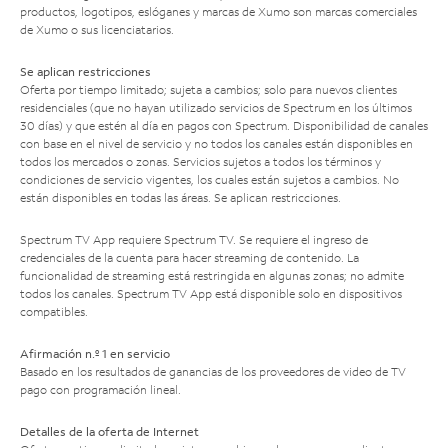
productos, logotipos, eslóganes y marcas de Xumo son marcas comerciales
de Xumo o sus licenciatarios.
Se aplican restricciones
Oferta por tiempo limitado; sujeta a cambios; solo para nuevos clientes
residenciales (que no hayan utilizado servicios de Spectrum en los últimos
30 días) y que estén al día en pagos con Spectrum. Disponibilidad de canales
con base en el nivel de servicio y no todos los canales están disponibles en
todos los mercados o zonas. Servicios sujetos a todos los términos y
condiciones de servicio vigentes, los cuales están sujetos a cambios. No
están disponibles en todas las áreas. Se aplican restricciones.
Spectrum TV App requiere Spectrum TV. Se requiere el ingreso de
credenciales de la cuenta para hacer streaming de contenido. La
funcionalidad de streaming está restringida en algunas zonas; no admite
todos los canales. Spectrum TV App está disponible solo en dispositivos
compatibles.
Afirmación n.º 1 en servicio
Basado en los resultados de ganancias de los proveedores de video de TV
pago con programación lineal.
Detalles de la oferta de Internet