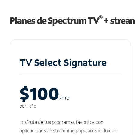
®
Planes de Spectrum TV
+ strea
TV Select Signature
$100
/m
o
por 1 año
Disfruta de tus programas favoritos con
aplicaciones de streaming populares incluidas.