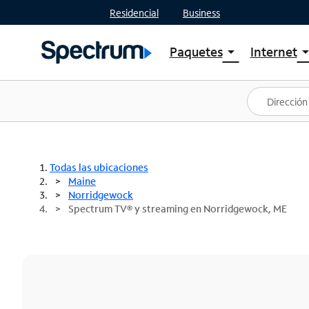
Residencial
Business
Paquetes
Internet
arrow_drop_down
arrow_drop
Ver paquetes
Spectr
Spectrum One
Planes
Mejores ofertas
Spectr
Ofertas en tu área
Intern
Todas las ubicaciones
Maine
Norridgewock
Spectrum TV® y streaming en Norridgewock, ME