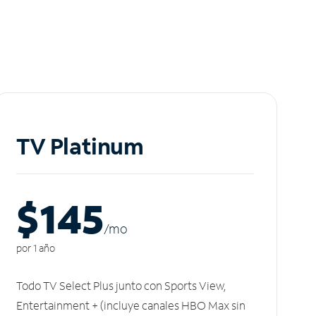
TV Platinum
$145
/m
o
por 1 año
Todo TV Select Plus junto con Sports View,
Entertainment + (incluye canales HBO Max sin