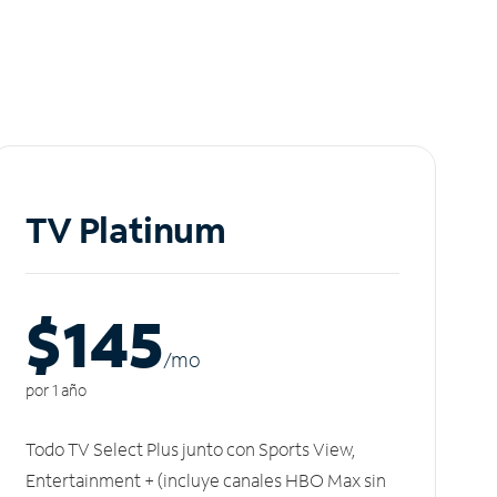
TV Platinum
$145
/m
o
por 1 año
Todo TV Select Plus junto con Sports View,
Entertainment + (incluye canales HBO Max sin