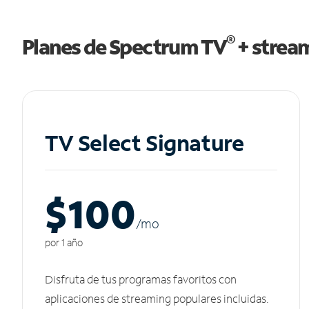
®
Planes de Spectrum TV
+ strea
TV Select Signature
$100
/m
o
por 1 año
Disfruta de tus programas favoritos con
aplicaciones de streaming populares incluidas.