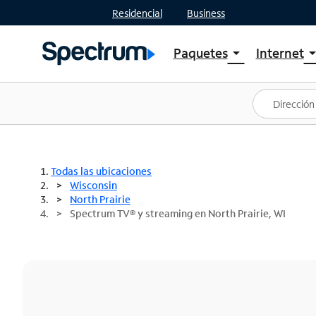
Residencial
Business
Paquetes
Internet
arrow_drop_down
arrow_drop
Ver paquetes
Spectr
Spectrum One
Planes
Mejores ofertas
Spectr
Ofertas en tu área
Intern
Todas las ubicaciones
Wisconsin
North Prairie
Spectrum TV® y streaming en North Prairie, WI