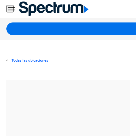
Residencial
Business
Paquetes
Internet
TV
Todas las ubicaciones
Móvil
Teléfono
Residencial
Business
Contáctanos
Inglés