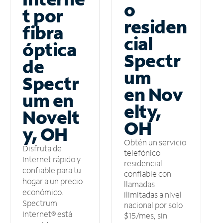
o
t por
residen
fibra
cial
óptica
Spectr
de
um
Spectr
en Nov
um en
elty,
Novelt
OH
y, OH
Obtén un servicio
Disfruta de
telefónico
Internet rápido y
residencial
confiable para tu
confiable con
hogar a un precio
llamadas
económico.
ilimitadas a nivel
Spectrum
nacional por solo
Internet® está
$15/mes, sin