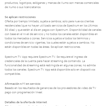
productos, logotipos, eslóganes y marcas de Xumo son marcas comerciales
de Xumo o sus licenciatarios.
Se aplican restricciones
Oferta por tiempo limitado; sujeta a cambios; solo para nuevos clientes
residenciales (que no hayan utilizado servicios de Spectrum en los últimos
30 días) y que estén al día en pagos con Spectrum. Disponibilidad de canales
con base en el nivel de servicio y no todos los canales están disponibles en
todos los mercados o zonas. Servicios sujetos a todos los términos y
condiciones de servicio vigentes, los cuales están sujetos a cambios. No
están disponibles en todas las áreas. Se aplican restricciones.
Spectrum TV App requiere Spectrum TV. Se requiere el ingreso de
credenciales de la cuenta para hacer streaming de contenido. La
funcionalidad de streaming está restringida en algunas zonas; no admite
todos los canales. Spectrum TV App está disponible solo en dispositivos
compatibles.
Afirmación n.º 1 en servicio
Basado en los resultados de ganancias de los proveedores de video de TV
pago con programación lineal.
Detalles de la oferta de Internet