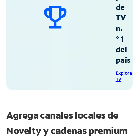
de
TV
n.
° 1
del
país
Explora Sp
TV
Agrega canales locales de
Novelty y cadenas premium