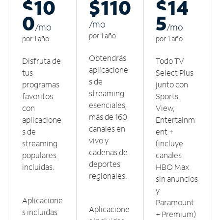
$10
$110
$14
0
5
/m
o
/m
o
/m
o
por 1 año
por 1 año
por 1 año
Obtendrás
Disfruta de
Todo TV
aplicacione
tus
Select Plus
s de
programas
junto con
streaming
favoritos
Sports
esenciales,
con
View,
más de 160
aplicacione
Entertainm
canales en
s de
ent +
vivo y
streaming
(incluye
cadenas de
populares
canales
deportes
incluidas.
HBO Max
regionales.
sin anuncios
y
Aplicacione
Paramount
Aplicacione
s incluidas
+ Premium)