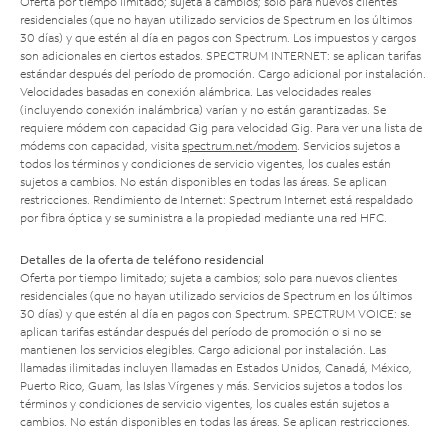
Oferta por tiempo limitado; sujeta a cambios; solo para nuevos clientes
residenciales (que no hayan utilizado servicios de Spectrum en los últimos
30 días) y que estén al día en pagos con Spectrum. Los impuestos y cargos
son adicionales en ciertos estados. SPECTRUM INTERNET: se aplican tarifas
estándar después del período de promoción. Cargo adicional por instalación.
Velocidades basadas en conexión alámbrica. Las velocidades reales
(incluyendo conexión inalámbrica) varían y no están garantizadas. Se
requiere módem con capacidad Gig para velocidad Gig. Para ver una lista de
módems con capacidad, visita
spectrum.net/modem
. Servicios sujetos a
todos los términos y condiciones de servicio vigentes, los cuales están
sujetos a cambios. No están disponibles en todas las áreas. Se aplican
restricciones. Rendimiento de Internet: Spectrum Internet está respaldado
por fibra óptica y se suministra a la propiedad mediante una red HFC.
Detalles de la oferta de teléfono residencial
Oferta por tiempo limitado; sujeta a cambios; solo para nuevos clientes
residenciales (que no hayan utilizado servicios de Spectrum en los últimos
30 días) y que estén al día en pagos con Spectrum. SPECTRUM VOICE: se
aplican tarifas estándar después del período de promoción o si no se
mantienen los servicios elegibles. Cargo adicional por instalación. Las
llamadas ilimitadas incluyen llamadas en Estados Unidos, Canadá, México,
Puerto Rico, Guam, las Islas Vírgenes y más. Servicios sujetos a todos los
términos y condiciones de servicio vigentes, los cuales están sujetos a
cambios. No están disponibles en todas las áreas. Se aplican restricciones.