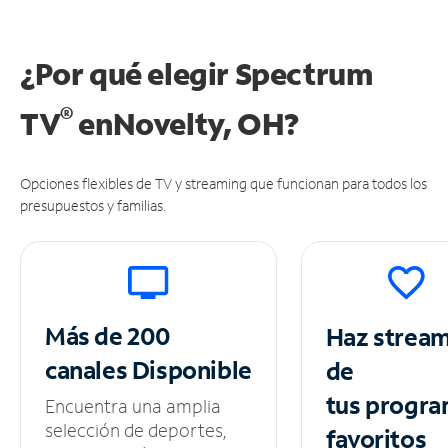
¿Por qué elegir Spectrum
®
TV
en
Novelty, OH?
Opciones flexibles de TV y streaming que funcionan para todos los
presupuestos y familias.
Más de 200
Haz strea
canales
Disponible
de
tus
progra
Encuentra una amplia
selección de deportes,
favoritos