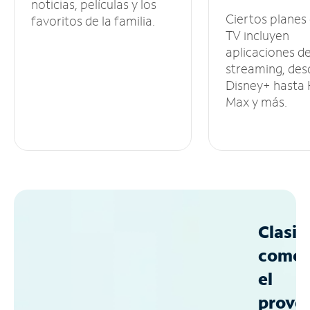
noticias, películas y los
Ciertos planes
favoritos de la familia.
TV incluyen
aplicaciones d
streaming, des
Disney+ hasta
Max y más.
Clasif
como
el
prove