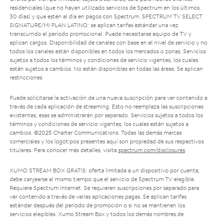
residenciales (que no hayan utilizado servicios de Spectrum en los últimos
30 días) y que estén al día en pagos con Spectrum. SPECTRUM TV SELECT
SIGNATURE/MI PLAN LATINO: se aplican tarifas estándar una vez
transcurrido el período promocional. Puede necesitarse equipo de TV y
aplican cargos. Disponibilidad de canales con base en el nivel de servicio y no
todos los canales están disponibles en todos los mercados o zonas. Servicios
sujetos a todos los términos y condiciones de servicio vigentes, los cuales
están sujetos a cambios. No están disponibles en todas las áreas. Se aplican
restricciones.
Puede solicitarse la activación de una nueva suscripción para ver contenido a
través de cada aplicación de streaming. Esto no reemplaza las suscripciones
existentes; esas se administrarán por separado. Servicios sujetos a todos los
términos y condiciones de servicio vigentes, los cuales están sujetos a
cambios. ©2025 Charter Communications. Todas las demás marcas
comerciales y los logotipos presentes aquí son propiedad de sus respectivos
titulares. Para conocer más detalles, visita
spectrum.com/disclosures
.
XUMO STREAM BOX GRATIS: oferta limitada a un dispositivo por cuenta;
debe canjearse al mismo tiempo que el servicio de Spectrum TV elegible.
Requiere Spectrum Internet. Se requieren suscripciones por separado para
ver contenido a través de varias aplicaciones pagas. Se aplican tarifas
estándar después del período de promoción o si no se mantienen los
servicios elegibles. Xumo Stream Box y todos los demás nombres de